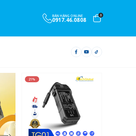
0
BÁN HÀNG ONLINE
0901.732.999
S ô tô xe máy và ca
21%
21%