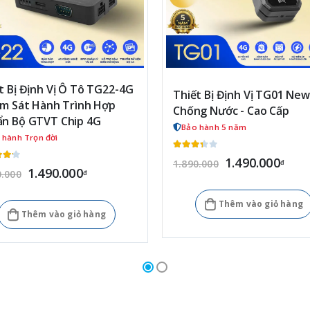
t Bị Định Vị Ô Tô TG22-4G
Thiết Bị Định Vị TG01 New
ám Sát Hành Trình Hợp
Chống Nước - Cao Cấp
n Bộ GTVT Chip 4G
Bảo hành 5 năm
 hành Trọn đời
1.490.000
1.890.000
đ
1.490.000
0.000
đ
Thêm vào giỏ hàng
Thêm vào giỏ hàng