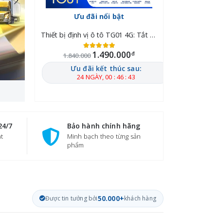
Ưu đãi nổi bật
Ưu đ
Thiết bị định vị ô tô TG01 4G: Tắt máy từ xa, Chống trộm 24/7
Thiết bị định vị ô tô TG01 4G: Tắt máy từ xa, Chống trộm 24/7
0
1.490.000
đ
đ
1.840.000
1.840.00
sau:
Ưu đãi kết thúc sau:
Ưu đã
 49
24 NGÀY, 00 : 46 : 42
24 N
24/7
Bảo hành chính hãng
ật
Minh bạch theo từng sản
phẩm
Được tin tưởng bởi
50.000+
khách hàng