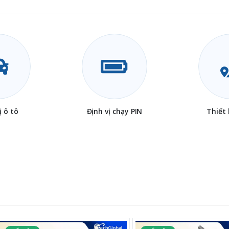
ị ô tô
Định vị chạy PIN
Thiết