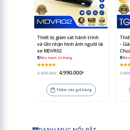
Thiết bị giám sát hành trình
Thiế
và Ghi nhận hình ảnh người lái
- Gi
xe MDVR02
Chuẩ
Bảo hành 24 tháng
Bảo
4.990.000
5.490.000
1.89
đ
Thêm vào giỏ hàng
DANH MỤC NỔI BẬT