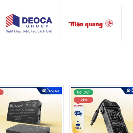
%
NỔI BẬT
-21%