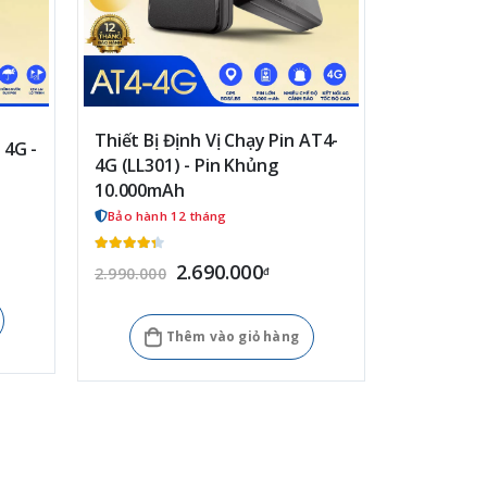
Thiết Bị Định Vị Chạy Pin AT4-
Cảm biến n
 4G -
4G (LL301) - Pin Khủng
chính xác
10.000mAh
chi phí
Bảo hành 12 tháng
Bảo hành 
2.690.000
2.990.000
4.100.000
đ
Thêm vào giỏ hàng
T