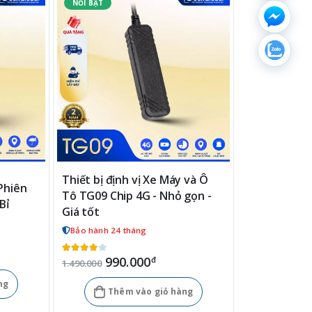
Thiết bị định vị Xe Máy và Ô
 Phiên
Tô TG09 Chip 4G - Nhỏ gọn -
Bỉ
Giá tốt
Bảo hành 24 tháng
990.000
đ
1.490.000
ng
Thêm vào giỏ hàng