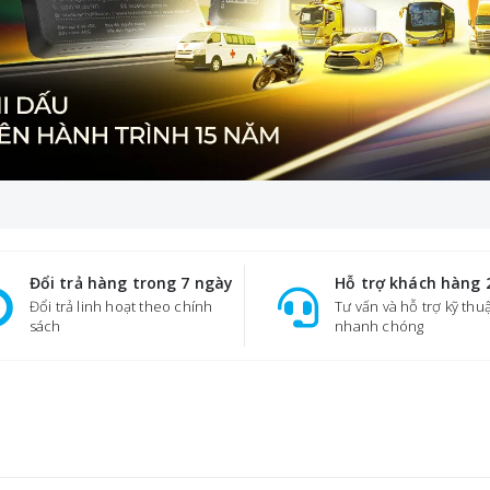
Ưu đãi nổi bật
Ưu đãi nổi bật
Thiết bị định vị ô tô TG01 4G: Tắt máy từ xa, Chống trộm 24/7
1.490.000
1.490.00
đ
1.840.000
1.840.000
Ưu đãi kết thúc sau:
Ưu đãi kết thúc 
24 NGÀY, 00 : 46 : 49
24 NGÀY, 00 : 46 :
Đổi trả hàng trong 7 ngày
Hỗ trợ khách hàng 
Đổi trả linh hoạt theo chính
Tư vấn và hỗ trợ kỹ thu
sách
nhanh chóng