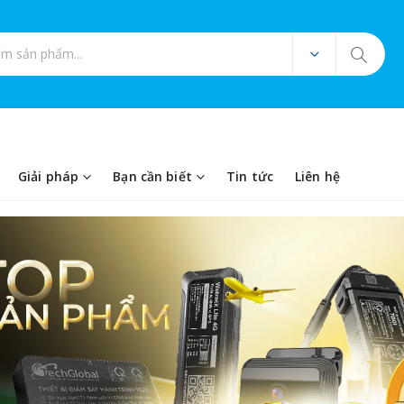
ản phẩm
Giải pháp
Bạn cần biết
Tin tức
Liên hệ
thiết bị định vị GP
21%
21%