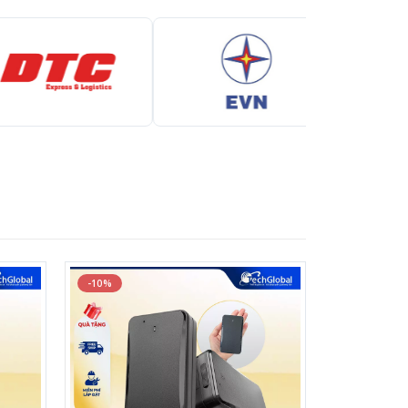
-10%
-7%