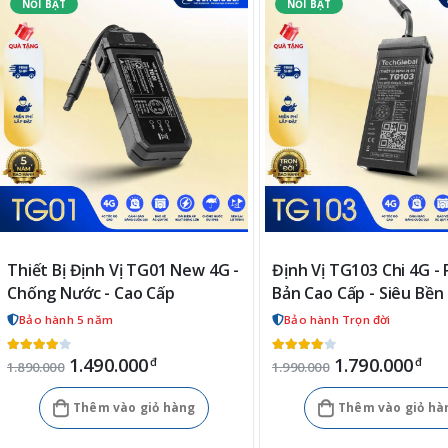
Thiết Bị Định Vị TG01 New 4G -
Định Vị TG103 Chi 4G -
Chống Nước - Cao Cấp
Bản Cao Cấp - Siêu Bền 
Bảo hành 5 năm
Bảo hành Trọn đời
1.490.000
1.790.000
đ
đ
1.890.000
1.990.000
Thêm vào giỏ hàng
Thêm vào giỏ hà