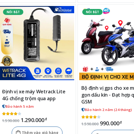
Bộ định vị gps cho xe 
Định vị xe máy Wetrack Lite
gọn dấu kín - Đạt hợp 
4G chống trộm qua app
GSM
Bảo hành 5 năm
Bảo hành 2 năm (24 tháng)
1.290.000
đ
1.590.000
990.000
đ
1.590.000
Thêm vào giỏ hàng