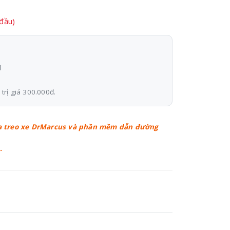
 đầu)
đ
trị giá 300.000đ.
oa treo xe DrMarcus và phần mềm dẫn đường
.