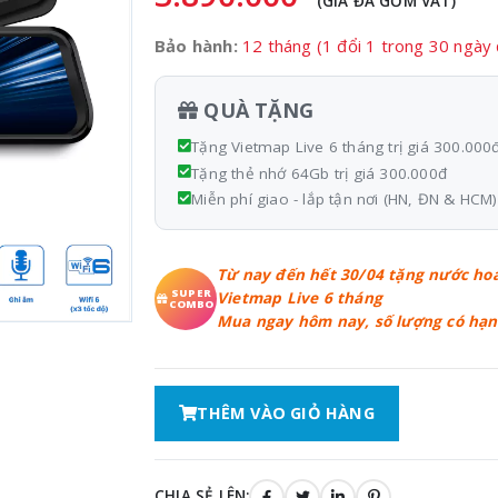
(GIÁ ĐÃ GỒM VAT)
Bảo hành:
12 tháng (1 đổi 1 trong 30 ngày
QUÀ TẶNG
Tặng Vietmap Live 6 tháng trị giá 300.000
Tặng thẻ nhớ 64Gb trị giá 300.000đ
Miễn phí giao - lắp tận nơi (HN, ĐN & HCM) 
Từ nay đến hết 30/04 tặng nước h
SUPER
Vietmap Live 6 tháng
COMBO
Mua ngay hôm nay, số lượng có hạn
THÊM VÀO GIỎ HÀNG
CHIA SẺ LÊN: