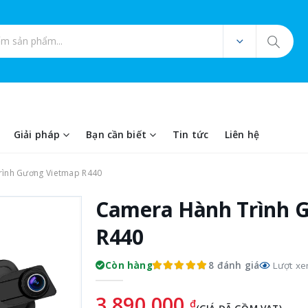
ản phẩm
Giải pháp
Bạn cần biết
Tin tức
Liên hệ
ình Gương Vietmap R440
Camera Hành Trình 
R440
8 đánh giá
Còn hàng
Lượt xe
3.890.000
đ