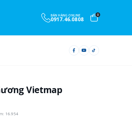
0
BÁN HÀNG ONLINE
0901.732.999
Gương Vietmap
m: 16.954