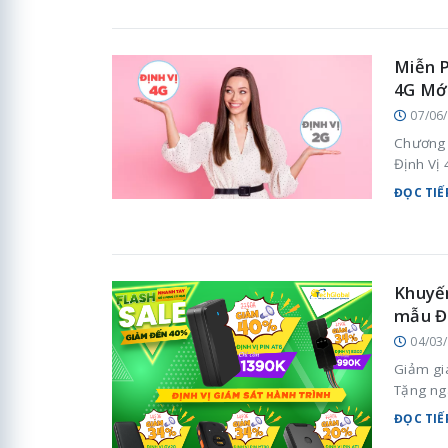
Miễn P
4G Mớ
07/06
Chương t
Định Vị
ĐỌC TIẾ
Khuyến
mẫu Đị
04/03
Giảm gi
Tặng nga
ĐỌC TIẾ