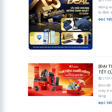
31/03
Mừng si
bị định 
ĐỌC TIẾ
[ĐẠI 
TẾT C
27/01
Đón tết 
máy ô t
tặng
ĐỌC TIẾ