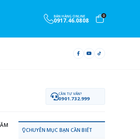
0
BÁN HÀNG ONLINE
0917.46.0808
CẦN TƯ VẤN?
0901.732.999
NĂM
CHUYÊN MỤC BẠN CẦN BIẾT