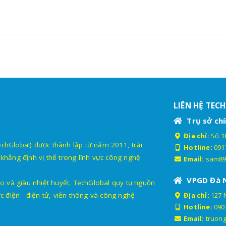
LIÊN HỆ TEC
Trụ sở chí
Địa chỉ:
Số 18
lobal) được thành lập từ năm 2011, trải
Hotline:
091
khẳng định vị thế trong lĩnh vực công nghệ
Email:
sam89
VPGD Đà 
o và giàu nhiệt huyết, TechGlobal quy tụ nguồn
c điện - điện tử, viễn thông và công nghệ
Địa chỉ:
127 
Hotline:
090
Email:
truon