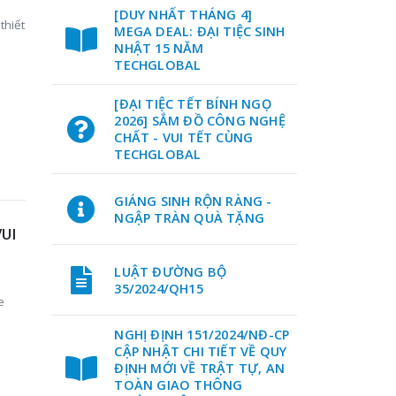
[DUY NHẤT THÁNG 4]
thiết
MEGA DEAL: ĐẠI TIỆC SINH
NHẬT 15 NĂM
TECHGLOBAL
[ĐẠI TIỆC TẾT BÍNH NGỌ
2026] SẮM ĐỒ CÔNG NGHỆ
CHẤT - VUI TẾT CÙNG
TECHGLOBAL
GIÁNG SINH RỘN RÀNG -
NGẬP TRÀN QUÀ TẶNG
VUI
LUẬT ĐƯỜNG BỘ
35/2024/QH15
e
NGHỊ ĐỊNH 151/2024/NĐ-CP
CẬP NHẬT CHI TIẾT VỀ QUY
ĐỊNH MỚI VỀ TRẬT TỰ, AN
TOÀN GIAO THÔNG