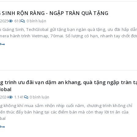
 SINH RỘN RÀNG - NGẬP TRÀN QUÀ TẶNG
/2025
610
0 bình luận
p Giáng Sinh, TechGlobal gửi tặng bạn ngàn quà tặng, ưu đãi hấp dẫn
era hành trình Vietmap, 70mai. Số lượng có hạn, nhanh tay chốt đơ
P
 trình ưu đãi vạn dặm an khang, quà tặng ngập tràn t
lobal
/2024
1.141
0 bình luận
g không khí mua sắm nhộn nhịp cuối năm, chương trình không chỉ
n thúc đẩy bán hàng tại các điểm bán mà còn thay lời tri ân của
bal
P