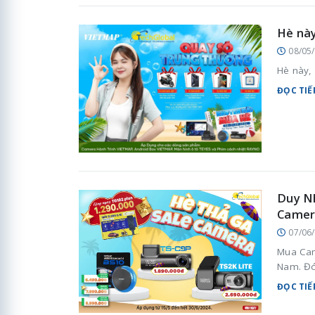
Hè nà
08/05
Hè này,
ĐỌC TIẾ
Duy Nh
Camer
07/06
Mua Cam
Nam. Đó 
ĐỌC TIẾ