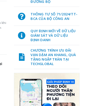
ĐƯỜNG BỘ
THÔNG TƯ SỐ 71/2024/TT-
BCA CỦA BỘ CÔNG AN
 khi
n
QUY ĐỊNH MỚI VỀ DỮ LIỆU
GIÁM SÁT VÀ DỮ LIỆU
ĐỊNH DANH
CHƯƠNG TRÌNH ƯU ĐÃI
VẠN DẶM AN KHANG, QUÀ
TẶNG NGẬP TRÀN TẠI
ại
TECHGLOBAL