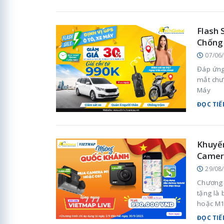
Flash 
Chống
07/06
Đáp ứng
mắt chư
Máy
ĐỌC TIẾ
Khuyế
Camer
29/08
Chương 
tặng là
hoặc M
ĐỌC TIẾ