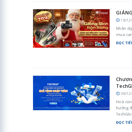
GIÁNG
18/12
Nhân dị
mua cam
ĐỌC TIẾ
Chương
TechG
06/12
Hoà cùn
hướng đế
TechGlo
ĐỌC TIẾ