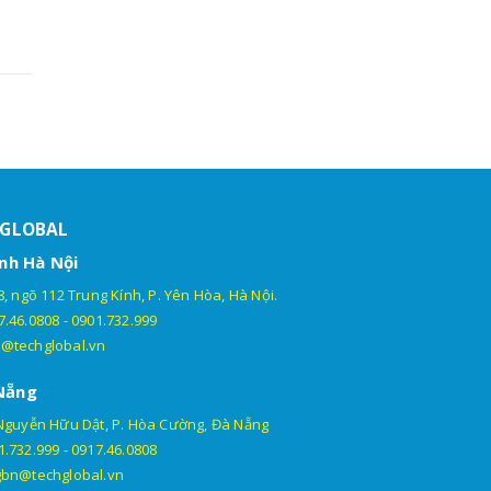
HGLOBAL
nh Hà Nội
, ngõ 112 Trung Kính, P. Yên Hòa, Hà Nội.
7.46.0808
-
0901.732.999
@techglobal.vn
Nẵng
Nguyễn Hữu Dật, P. Hòa Cường, Đà Nẵng
1.732.999
-
0917.46.0808
gbn@techglobal.vn