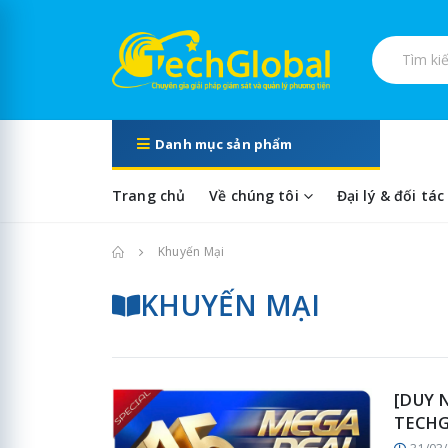
Tìm kiếm s
Danh mục sản phẩm
Trang chủ
Về chúng tôi
Đại lý & đối tác
Trang chủ
Khuyến Mại
KHUYẾN MẠI
[DUY 
TECH