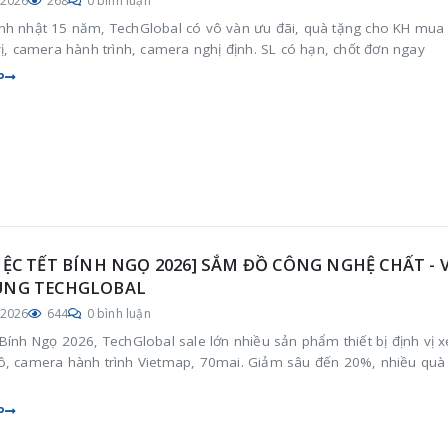
/2026
268
0 bình luận
nh nhật 15 năm, TechGlobal có vô vàn ưu đãi, quà tặng cho KH mua 
vị, camera hành trình, camera nghị định. SL có hạn, chốt đơn ngay
P
TIỆC TẾT BÍNH NGỌ 2026] SẮM ĐỒ CÔNG NGHỆ CHẤT - 
ÙNG TECHGLOBAL
/2026
644
0 bình luận
Bính Ngọ 2026, TechGlobal sale lớn nhiều sản phẩm thiết bị định vị x
ô, camera hành trình Vietmap, 70mai. Giảm sâu đến 20%, nhiều quà
P