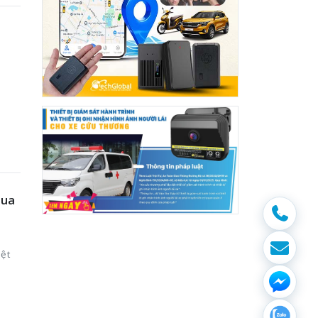
Mua
ệt