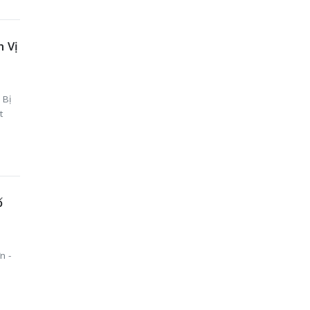
h Vị
 Bị
t
ố
n -