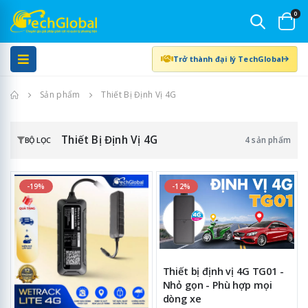
0
Trở thành đại lý TechGlobal
Trang chủ
Sản phẩm
Thiết Bị Định Vị 4G
Thiết Bị Định Vị 4G
4 sản phẩm
BỘ LỌC
-19%
-12%
Thiết bị định vị 4G TG01 -
Nhỏ gọn - Phù hợp mọi
dòng xe