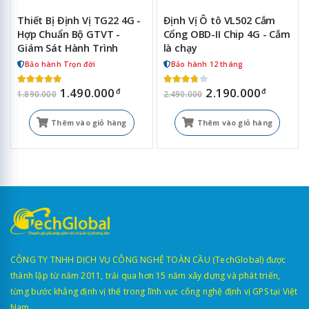
Thiết Bị Định Vị TG22 4G -
Định Vị Ô tô VL502 Cắm
Hợp Chuẩn Bộ GTVT -
Cổng OBD-II Chip 4G - Cắm
Giám Sát Hành Trình
là chạy
Bảo hành Trọn đời
Bảo hành 12 tháng
1.490.000
2.190.000
đ
đ
1.890.000
2.490.000
Thêm vào giỏ hàng
Thêm vào giỏ hàng
CÔNG TY TNHH DỊCH VỤ CÔNG NGHỆ TOÀN CẦU (TechGlobal) được
thành lập từ năm 2011, trải qua hơn 15 năm xây dựng và phát triển,
từng bước khẳng định vị thế trong lĩnh vực công nghệ định vị GPS tại Việt
Nam.