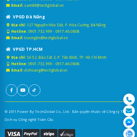
hành trình ô tô
Email:
sam89@techglobal.vn
2.1. Cơ sở pháp lý
VPGD Đà Nẵng
Địa chỉ:
127 Nguyễn Hữu Dật, P. Hòa Cường, Đà Nẵng
Lắp giám sát hành trình GPS trên xe kinh doanh vận tải là nghĩa
Hotline:
0901.732.999
-
0917.46.0808
vụ bắt buộc, được quy định trong các văn bản quan trọng như:
Email:
truongbn@techglobal.vn
Thông tư 63/2014/TT-BGTVT
VPGD TP.HCM
Nghị định 10/2020/NĐ-CP
Địa chỉ:
Số 52, Bàu Cát 2, P. Tân Bình, TP. Hồ Chí Minh
Nghị định 47/2022/NĐ-CP
Hotline:
0901.732.999
-
0917.46.0808
Nghị định 151/2024/NĐ-CP
Email:
dohoang@techglobal.vn
QCVN 31:2014/BGTVT
2.2. Đối tượng bắt buộc lắp
Theo quy định hiện hành, các loại phương tiện sau phải lắp thiết
bị giám sát hành trình hợp chuẩn gồm:
© 2011 Power By TechGlobal Co., Ltd - Bản quyền thuộc về Công ty TNHH
Xe tải kinh doanh vận tải hàng hóa thông mang phù
Dịch vụ Công nghệ Toàn Cầu
hiệu "xe tải", nhưng không phải là xe đầu kéo hay
container.
Xe taxi truyền thống & taxi công nghệ (Xanh SM,