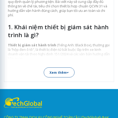
quy định quản lý phương tiện. Bài viết này sẽ cung cấp đầy đủ
thông tin về chế tài, tiêu chí chọn thiết bị hợp chuẩn QCVN 31 và
hướng dẫn vận hành đúng cách, giúp bạn tối ưu an toàn và chi
phí.
1. Khái niệm thiết bị giám sát hành
trình là gì?
Thiết bị giám sát hành trình
(Tiếng Anh: Black Box), thường gọi
là “hộp đen ô tô”, là thiết bị điện tử bắt buộc lắp trên xe kinh
doanh vận tải theo Nghị định 151/2024 và các văn bản hướng dẫn
liên quan.
Thiết bị này được thiết kế để:
Xem thêm
Định vị GPS thời gian thực, giúp theo dõi vị trí chính
xác.
Ghi nhận dữ liệu hành trình, bao gồm tốc độ và thời
gian làm việc của tài xế.
Truyền dữ liệu hợp chuẩn về máy chủ Bộ Công Anh,
phục vụ quản lý và giám sát.
CÔNG TY TNHH DỊCH VỤ CÔNG NGHỆ TOÀN CẦU (TechGlobal) được