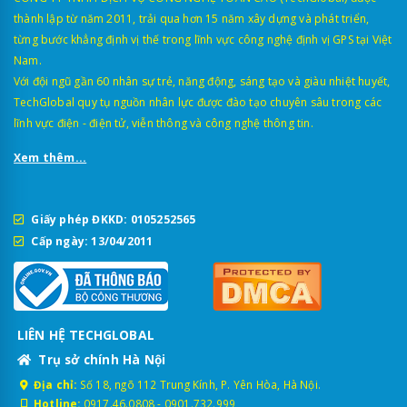
thành lập từ năm 2011, trải qua hơn 15 năm xây dựng và phát triển,
từng bước khẳng định vị thế trong lĩnh vực công nghệ định vị GPS tại Việt
Nam.
Với đội ngũ gần 60 nhân sự trẻ, năng động, sáng tạo và giàu nhiệt huyết,
TechGlobal quy tụ nguồn nhân lực được đào tạo chuyên sâu trong các
lĩnh vực điện - điện tử, viễn thông và công nghệ thông tin.
Xem thêm...
Giấy phép ĐKKD: 0105252565
Cấp ngày: 13/04/2011
Khác với định vị GPS thông thường chỉ xác định vị trí (lắp cho xe
cá nhân), thiết bị hành trình xe này là phiên bản nâng cấp, có giá
trị pháp lý bắt buộc cho xe vận tải. Thiết bị này có đầu đọc thẻ lái
xe (RFID) để ghi nhận tên tài xế, có cổng trích xuất dữ liệu, và bắt
LIÊN HỆ TECHGLOBAL
buộc phải truyền dữ liệu liên tục về Bộ Công An.
Trụ sở chính Hà Nội
2. Quy định về lắp thiết bị giám sát
Địa chỉ:
Số 18, ngõ 112 Trung Kính, P. Yên Hòa, Hà Nội.
Hotline:
0917.46.0808
-
0901.732.999