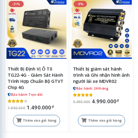
-21%
-9%
Thiết Bị Định Vị Ô Tô
Thiết bị giám sát hành
TG22-4G - Giám Sát Hành
trình và Ghi nhận hình ảnh
Trình Hợp Chuẩn Bộ GTVT
người lái xe MDVR02
Chip 4G
Bảo hành 24 tháng
Bảo hành Trọn đời
4.990.000
đ
5.490.000
1.490.000
đ
1.890.000
Thêm vào giỏ hàng
Thêm vào giỏ hàng