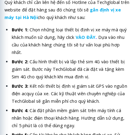
Quý khách chỉ cần liên hệ đến số Hotline của Techglobal trên
website để đặt hàng sau đó chúng tôi sẽ
gắn định vị xe
máy tại Hà Nội
cho quý khách như sau:
Bước 1:
Chọn những loại thiết bị định vị xe máy mà quý
khách muốn sử dụng, hãy click
VÀO ĐÂY
.
Dựa vào nhu
cầu của khách hàng chúng tôi sẽ tư vấn loại phù hơp
nhất.
Bước 2:
Cấu hình thiết bị và lắp thẻ sim 4G vào thiết bị
giám sát. Bước này TechGlobal đã cài đặt và tặng kèm
Sim 4G cho quý khách khi mua định vị.
Bước 3:
Kết nối thiết bị định vị giám sát GPS vào nguồn
điện acquy của xe. Các kỹ thuật viên chuyên nghiệp của
TechGlobal sẽ gắn miễn phí cho quý khách.
Bước 4:
Cài đặt phần mềm giám sát trên máy tính cá
nhân hoặc điện thoại khách hàng. Hướng dẫn sử dụng,
chỉ 5 phút là có thể dùng ngay.
Bước 5:
Cấp tài khoản cho khách hàng định vị xe. Sử