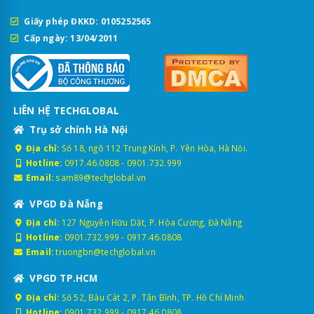
Giấy phép ĐKKD: 0105252565
Cấp ngày: 13/04/2011
LIÊN HỆ TECHGLOBAL
Trụ sở chính Hà Nội
Địa chỉ:
Số 18, ngõ 112 Trung Kính, P. Yên Hòa, Hà Nội.
Hotline:
0917.46.0808
-
0901.732.999
Email:
sam89@techglobal.vn
VPGD Đà Nẵng
Địa chỉ:
127 Nguyễn Hữu Dật, P. Hòa Cường, Đà Nẵng
Hotline:
0901.732.999
-
0917.46.0808
Email:
truongbn@techglobal.vn
VPGD TP.HCM
Địa chỉ:
Số 52, Bàu Cát 2, P. Tân Bình, TP. Hồ Chí Minh
Hotline:
0901.732.999
-
0917.46.0808