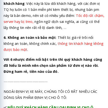
khách hàng
: Việc này là lừa dối khách hàng, với các đơn vị
TQ họ luôn có 1 bản miễn phí kèm thiết bị, nhưng bản pm
này là bản demo, nên sẽ có nhiều yếu điểm:
Tốc độ rất chậm,
server hay bị treo,
ngôn ngữ dịch sai nghĩa, ai cũng có thể
lấy thông tin nên rất rễ lộ danh tính, …
6. Không an toàn và bảo mật
: Thiết bị giá rẻ trôi nổi
không an toàn, không chính xác,
thông tin khách hàng không
được bảo mật
.
Với 6 nhược điểm nổi bật trên thì quý khách hàng cũng
đã hiểu là mình nên chọn sản phẩm từ đơn vị nào rồi.
Đừng ham rẻ, tiền nào của đó.
-----------------------------------
NGOÀI ĐỊNH VỊ XE MÁY, CHÚNG TÔI CÓ RẤT NHIỀU CÁC
DÒNG SẢN PHẨM ĐỊNH VỊ CHO Ô TÔ:
✅
NẾU QUÝ KHÁCH HÀNG CẦN LOẠI ĐỊNH VỊ CHO Ô