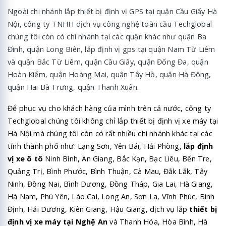
Ngoài chi nhánh lắp thiết bị định vị GPS tại quận Cầu Giấy Hà
Nội, công ty TNHH dịch vụ công nghệ toàn cầu Techglobal
chúng tôi còn có chi nhánh tại các quận khác như quận Ba
Đình, quận Long Biên, lắp định vị gps tại quận Nam Từ Liêm
và quận Bắc Từ Liêm, quận Cầu Giấy, quận Đống Đa, quận
Hoàn Kiếm, quận Hoàng Mai, quận Tây Hồ, quận Hà Đông,
quận Hai Bà Trưng, quận Thanh Xuân.
Để phục vụ cho khách hàng của mình trên cả nước, công ty
Techglobal chúng tôi không chỉ lắp thiết bị định vị xe máy tại
Hà Nội mà chúng tôi còn có rất nhiều chi nhánh khác tại các
tỉnh thành phố như: Lạng Sơn, Yên Bái, Hải Phòng,
lắp định
vị xe ô tô
Ninh Bình, An Giang, Bắc Kạn, Bạc Liêu, Bến Tre,
Quảng Trị, Bình Phước, Bình Thuận, Cà Mau, Đắk Lắk, Tây
Ninh, Đồng Nai, Bình Dương, Đồng Tháp, Gia Lai, Hà Giang,
Hà Nam, Phú Yên, Lào Cai, Long An, Sơn La, Vĩnh Phúc, Bình
Định, Hải Dương, Kiên Giang, Hậu Giang, dịch vụ lắp
thiết bị
định vị xe máy tại Nghệ An
và Thanh Hóa, Hòa Bình, Hà