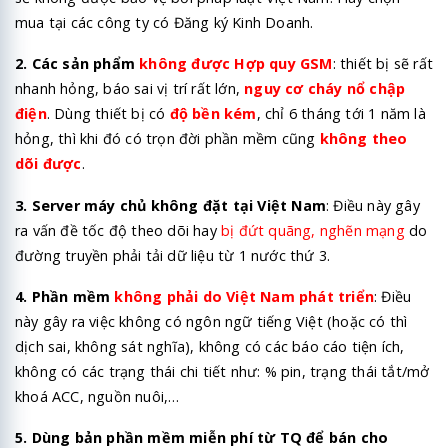
mua tại các công ty có Đăng ký Kinh Doanh.
2. Các sản phẩm
không được Hợp quy GSM
: thiết bị sẽ rất
nhanh hỏng, báo sai vị trí rất lớn,
nguy cơ cháy nổ chập
điện
. Dùng thiết bị có
độ bền kém
, chỉ 6 tháng tới 1 năm là
hỏng, thì khi đó có trọn đời phần mềm cũng
không theo
dõi được
.
3. Server máy chủ không đặt tại Việt Nam
: Điều này gây
ra vấn đề tốc độ theo dõi hay
bị đứt quãng, nghẽn mạng
do
đường truyền phải tải dữ liệu từ 1 nước thứ 3.
4. Phần mềm
không phải do Việt Nam phát triển
: Điều
này gây ra việc không có ngôn ngữ tiếng Việt (hoặc có thì
dịch sai, không sát nghĩa), không có các báo cáo tiện ích,
không có các trạng thái chi tiết như: % pin, trạng thái tắt/mở
khoá ACC, nguồn nuôi,…
5. Dùng bản phần mềm miễn phí từ TQ để bán cho