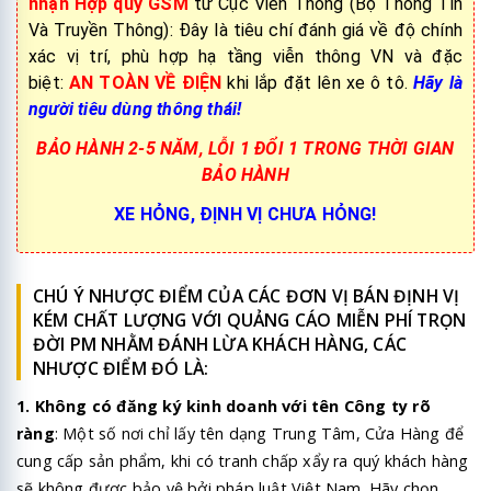
nhận Hợp quy GSM
từ Cục Viễn Thông (Bộ Thông Tin
Và Truyền Thông): Đây là tiêu chí đánh giá về độ chính
xác vị trí, phù hợp hạ tầng viễn thông VN và đặc
biệt:
AN TOÀN VỀ ĐIỆN
khi lắp đặt lên xe ô tô.
Hãy là
người tiêu dùng thông thái!
BẢO HÀNH 2-5 NĂM, LỖI 1 ĐỔI 1 TRONG THỜI GIAN
BẢO HÀNH
XE HỎNG, ĐỊNH VỊ CHƯA HỎNG!
CHÚ Ý NHƯỢC ĐIỂM CỦA CÁC ĐƠN VỊ BÁN ĐỊNH VỊ
KÉM CHẤT LƯỢNG VỚI QUẢNG CÁO MIỄN PHÍ TRỌN
ĐỜI PM NHẰM ĐÁNH LỪA KHÁCH HÀNG, CÁC
NHƯỢC ĐIỂM ĐÓ LÀ:
1. Không có đăng ký kinh doanh với tên Công ty rõ
ràng
: Một số nơi chỉ lấy tên dạng Trung Tâm, Cửa Hàng để
cung cấp sản phẩm, khi có tranh chấp xẩy ra quý khách hàng
sẽ không được bảo vệ bởi pháp luật Việt Nam. Hãy chọn