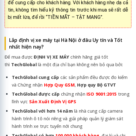
để cung cấp cho khách hàng. Với khách hàng nhẹ dạ cả
tin, không tìm hiểu kỹ thông tin trước khi mua sẽ rất dễ
bị mất lừa, để rồi “TIỀN MẤT – TẬT MANG”.
Lắp định vị xe máy tại Hà Nội ở đâu Uy tín và Tốt
nhất hiện nay?
Để mua được
ĐỊNH VỊ XE MÁY
chính hãng giá tốt
thì
TechGlobal
là một địa chỉ bạn không nên bỏ qua bởi:
TechGlobal cung cấp
các sản phẩm đều được đo kiểm
và Chứng nhận
Hợp Quy GSM
,
Hợp quy Bộ GTVT
TechGlobal được cấp
chứng nhận
ISO 9001:2015
trong
lĩnh vực
Sản Xuất Định Vị GPS
TechGlobal với hơn 14 năm
là nhà cung cấp camera
hành trình ô tô nói riêng và giải pháp quản lý
giám sát
hành trình xe
trực tuyến nới chung
TechGlobal có hơn
100.000 khách hàng
, đại lý và chi