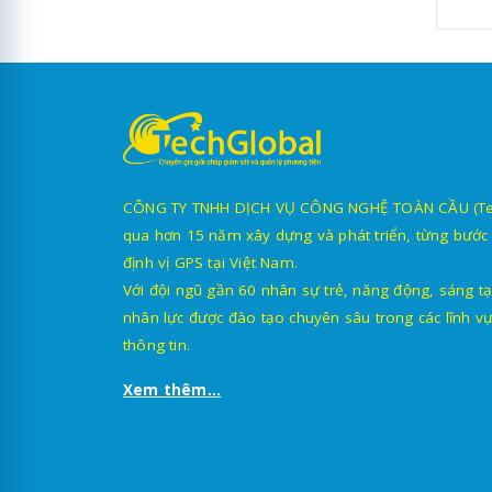
T
c
Đ
T
CÔNG TY TNHH DỊCH VỤ CÔNG NGHỆ TOÀN CẦU (TechG
qua hơn 15 năm xây dựng và phát triển, từng bước 
định vị GPS tại Việt Nam.
Với đội ngũ gần 60 nhân sự trẻ, năng động, sáng tạ
nhân lực được đào tạo chuyên sâu trong các lĩnh vự
thông tin.
Đ
Xem thêm...