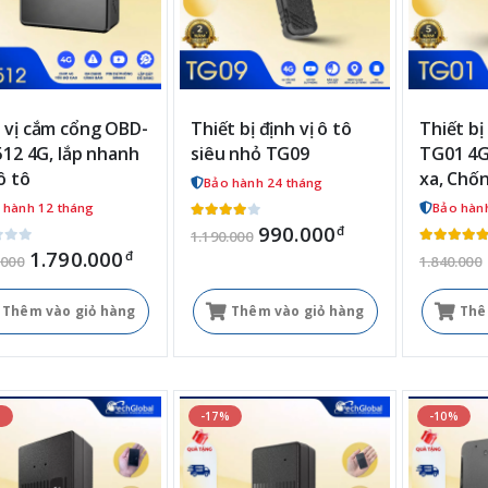
 vị cắm cổng OBD-
Thiết bị định vị ô tô
Thiết bị
L512 4G, lắp nhanh
siêu nhỏ TG09
TG01 4G
ô tô
xa, Chố
Bảo hành 24 tháng
 hành 12 tháng
Bảo hàn
990.000
đ
1.190.000
1.790.000
đ
.000
1.840.000
Thêm vào giỏ hàng
Thêm vào giỏ hàng
Thê
%
-17%
-10%