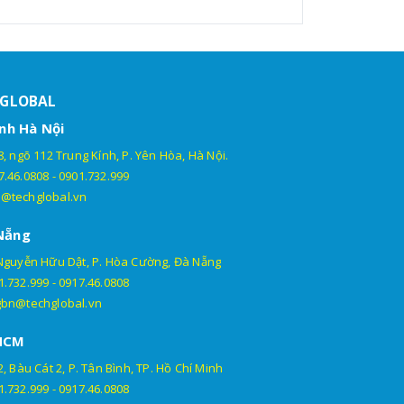
- Sim 4G 1 năm (tặng
600.000đ/bộ/năm
kèm)
- Phí dịch vụ GPS
theo gói mua hàng
HGLOBAL
- Thiết bị cứng + các
nh Hà Nội
phụ kiện.
- Sim 4G 1 năm (tặng
, ngõ 112 Trung Kính, P. Yên Hòa, Hà Nội.
600.000đ/bộ/năm
kèm)
7.46.0808
-
0901.732.999
- Phí dịch vụ GPS
@techglobal.vn
theo gói mua hàng
Nẵng
- Thiết bị cứng + các
Nguyễn Hữu Dật, P. Hòa Cường, Đà Nẵng
phụ kiện.
1.732.999
-
0917.46.0808
- Sim 4G 1 năm (tặng
600.000đ/bộ/năm
kèm)
gbn@techglobal.vn
- Phí dịch vụ GPS
HCM
theo gói mua hàng
, Bàu Cát 2, P. Tân Bình, TP. Hồ Chí Minh
- Thiết bị cứng + các
1.732.999
-
0917.46.0808
phụ kiện.