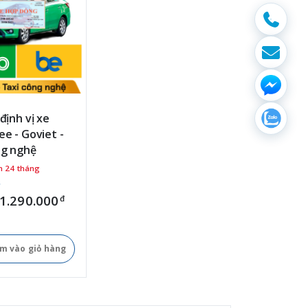
 định vị xe
ee - Goviet -
ng nghệ
h 24 tháng
1.290.000
đ
m vào giỏ hàng