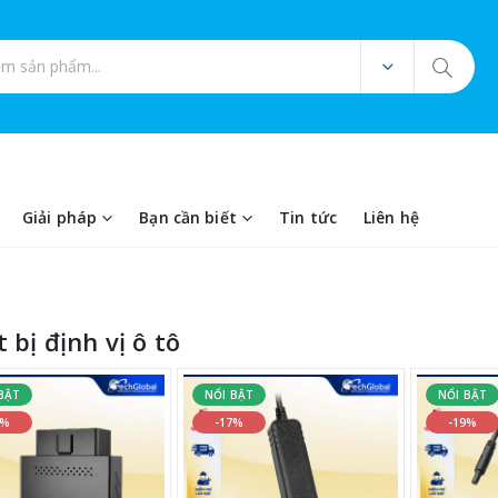
ản phẩm
Giải pháp
Bạn cần biết
Tin tức
Liên hệ
 bị định vị ô tô
BẬT
NỔI BẬT
NỔI BẬT
4%
-17%
-19%