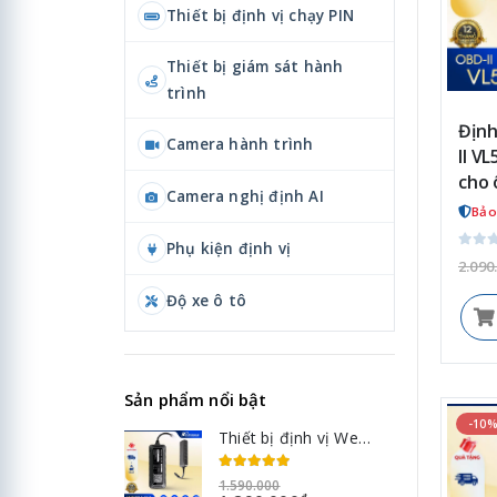
Thiết bị định vị chạy PIN
Thiết bị giám sát hành
trình
Định
Camera hành trình
II V
cho 
Camera nghị định AI
Bảo
Phụ kiện định vị
2.090
Độ xe ô tô
Sản phẩm nổi bật
-10
Thiết bị định vị Wetrack Lite 4G
1.590.000