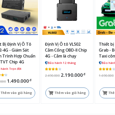
t Bị Định Vị Ô Tô
Định Vị Ô tô VL502
Thiết bị
-4G - Giám Sát
Cắm Cổng OBD-II Chip
Grab - B
 Trình Hợp Chuẩn
4G - Cắm là chạy
Taxi cô
TVT Chip 4G
Bảo hành 12 tháng
Bảo hàn
 hành Trọn đời
2.190.000
đ
2.490.000
1.690.000
1.490.000
đ
.000
Thêm vào giỏ hàng
Thêm vào giỏ hàng
Thê