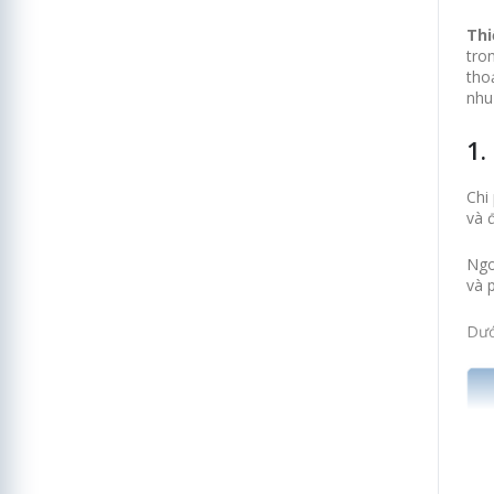
Thi
tro
tho
nhu
1.
Chi
và 
Ngo
và 
Dướ