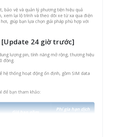
t, bảo vệ và quản lý phương tiện hiệu quả
m, xem lại lộ trình và theo dõi xe từ xa qua điện
 hơi, giúp bạn lựa chọn giải pháp phù hợp với
t [Update 24 giờ trước]
 dung lượng pin, tính năng mở rộng, thương hiệu
00 đồng.
 để hệ thống hoạt động ổn định, gồm SIM data
al để bạn tham khảo:
Phí gia hạn dịch
Giá bao gồm
vụ GPS
- Thiết bị cứng + các
phụ kiện.