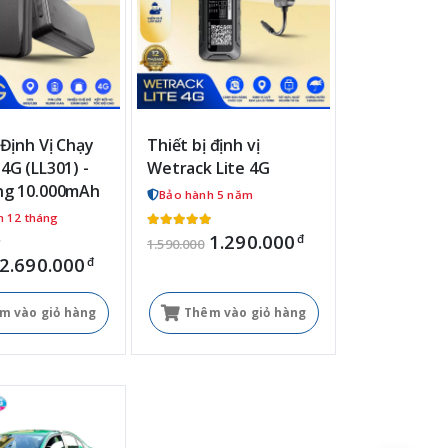
 Định Vị Chạy
Thiết bị định vị
4G (LL301) -
Wetrack Lite 4G
ng 10.000mAh
Bảo hành 5 năm
h 12 tháng
1.290.000
đ
1.590.000
2.690.000
đ
m vào giỏ hàng
Thêm vào giỏ hàng