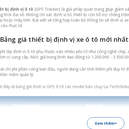
ết bị định vị ô tô
(GPS Tracker) là giải pháp quan trọng giúp giám sá
ng thời đại số. Không chỉ xác định vị trí, thiết bị còn hỗ trợ chống trộ
ại hoặc máy tính. Bài viết sẽ tổng hợp toàn bộ thông tin về định vị xe
 cầu thực tế.
 Bảng giá thiết bị định vị xe ô tô mới nhấ
 phí lắp định vị ô tô phụ thuộc vào nhiều yếu tố như công nghệ chip,
đơn vị cung cấp. Mức giá trung bình dao động từ 1.200.000 - 3.500.0
ài chi phí phần cứng ban đầu, người dùng cần tính thêm phí duy trì
phần mềm quản lý.
i đây là bảng giá định vị GPS ô tô các model bán chạy tại TechGlob
Tên sản phẩm
Bảng giá
Xem thêm