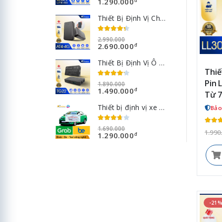
1.290.000
đ
Thiết Bị Định Vị Chạy Pin AT4-4G (LL301) - Pin Khủng 10.000mAh
2.990.000
2.690.000
đ
Thiết Bị Định Vị Ô Tô TG22-4G - Giám Sát Hành Trình Hợp Chuẩn Bộ GTVT Chip 4G
Thiế
Pin 
1.890.000
1.490.000
đ
Từ 7
Thiết bị định vị xe Grab - Bee - Goviet - Taxi công nghệ
Bảo
1.690.000
1.990
1.290.000
đ
-21