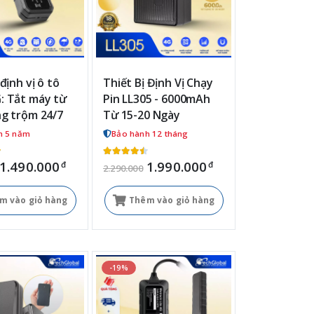
 định vị ô tô
Thiết Bị Định Vị Chạy
: Tắt máy từ
Pin LL305 - 6000mAh
ng trộm 24/7
Từ 15-20 Ngày
h 5 năm
Bảo hành 12 tháng
1.490.000
1.990.000
đ
đ
2.290.000
m vào giỏ hàng
Thêm vào giỏ hàng
-19%