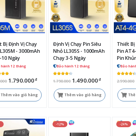
t Bị Định Vị Chạy
Định Vị Chạy Pin Siêu
Thiết Bị
LL305M - 3000mAh
Nhỏ LL305S - 1000mAh
Pin AT4-
-10 Ngày
Chạy 3-5 Ngày
Pin Khủ
 hành 12 tháng
Bảo hành 12 tháng
Bảo hàn
1.790.000
1.490.000
đ
đ
.000
1.790.000
2.990.000
Thêm vào giỏ hàng
Thêm vào giỏ hàng
Thê
%
-12%
-24%