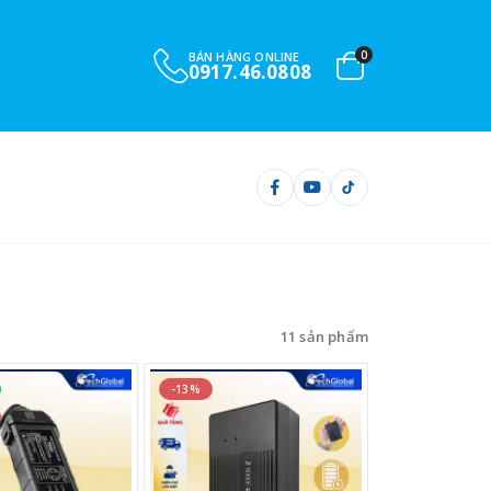
0
BÁN HÀNG ONLINE
0917.46.0808
11 sản phẩm
-13%