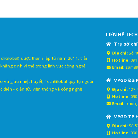
Gói 1 năm: 1.790.000đ
hiết bị định vị GPS ô tô
Gói 2 năm: 2.190.000đ
ắm cổng OBDII VL512
Gói 3 năm: 2.490.000đ
LIÊN HỆ TEC
Trụ sở chí
Gói 1 năm: 990.000đ
ịnh vị xe máy ô tô 4G
Địa chỉ:
Số 18
Gói 2 năm: 1.290.000đ
G09
lobal) được thành lập từ năm 2011, trải
Hotline:
091
Gói trọn đời: 1.490.000đ
khẳng định vị thế trong lĩnh vực công nghệ
Email:
sam89
VPGD Đà 
o và giàu nhiệt huyết, TechGlobal quy tụ nguồn
c điện - điện tử, viễn thông và công nghệ
Địa chỉ:
127 
Gói 1 năm: 1.490.000đ
Hotline:
090
ịnh vị ô tô 4G TG01 New
Gói 2 năm: 1.890.000đ
Email:
truon
Gói 3 năm: 2.190.000đ
VPGD TP.
Địa chỉ:
Số 52
Hotline:
090