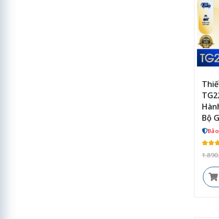
Thiế
TG22
Hành
Bộ G
Bảo
1.890