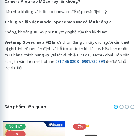
Camera Vietmap M2 có hay lỗi không?
Hầu như không, và luôn có firmware để cập nhật định kỳ.
Thời gian lắp đặt model Speedmap M2 có lâu không?
Không, khoảng 30 - 45 phút tùy tay nghề của thợ kỹ thuật.
Vietmap Speedmap M2
là lựa chọn đáng tin cậy cho người cần thiết
bị ghi hình rõ nét, ổn định và hỗ trợ an toàn khi lái xe. Nếu bạn muốn
mua hàng chính hãng với giá tốt và nhiều ưu đãi, TechGlobal luôn sẵn
sàng tư vấn. Liên hệ hotline
0917 46 0808
-
0901.732.999
để được hỗ
trợ chi tiết.
Sản phẩm liên quan
NỔI BẬT
-7%
-5%