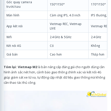
Góc quay camera
150°/150°
170°/150°
trước/sau
Màn hình
Cảm ứng IPS, 4.0 inch
IPS thường, 3
Vietmap REC, Vietmap
App kết nối
Vietmap REC
LIVE
Wifi
2.4GHz & 5GHz
2.4GHz
Kết nối 4G
Có
Không
Giá bán
Cao hơn
Thấp hơn
Tóm lại:
Vietmap M2
là bản nâng cấp đáng giá cho người dùng cần
hình ảnh sắc nét hơn, cảnh báo giao thông chính xác và kết nối 4G
giúp giám sát xe từ xa, tự động cập nhật dữ liệu giao thông mà không
cần thao tác thủ công.