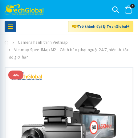
0
Trở thành đại lý TechGlobal
Trang chủ
Camera hành trình Vietmap
Vietmap SpeedMap M2 - Cảnh báo phạt nguội 24/7, hiển thị tốc
độ giới hạn
-6%