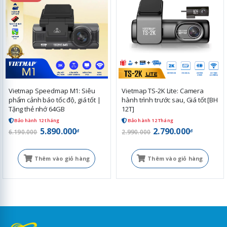
Vietmap Speedmap M1: Siêu
Vietmap TS-2K Lite: Camera
phẩm cảnh báo tốc độ, giá tốt |
hành trình trước sau, Giá tốt [BH
Tặng thẻ nhớ 64GB
12T]
Bảo hành 12 tháng
Bảo hành 12 Tháng
5.890.000
2.790.000
đ
đ
6.190.000
2.990.000
Thêm vào giỏ hàng
Thêm vào giỏ hàng