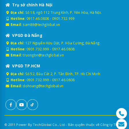
Trụ sở chính Hà Nội
Địa chỉ:
Số 18, ngõ 112 Trung Kính, P. Yên Hòa, Hà Nội.
Hotline:
0917.46.0808
-
0901.732.999
Email:
sam89@techglobal.vn
VPGD Đà Nẵng
Địa chỉ:
127 Nguyễn Hữu Dật, P. Hòa Cường, Đà Nẵng
Hotline:
0901.732.999
-
0917.46.0808
Email:
truongbn@techglobal.vn
VPGD TP.HCM
Địa chỉ:
Số 52, Bàu Cát 2, P. Tân Bình, TP. Hồ Chí Minh
Hotline:
0901.732.999
-
0917.46.0808
Email:
dohoang@techglobal.vn
© 2011 Power By TechGlobal Co., Ltd - Bản quyền thuộc về Công ty TNHH