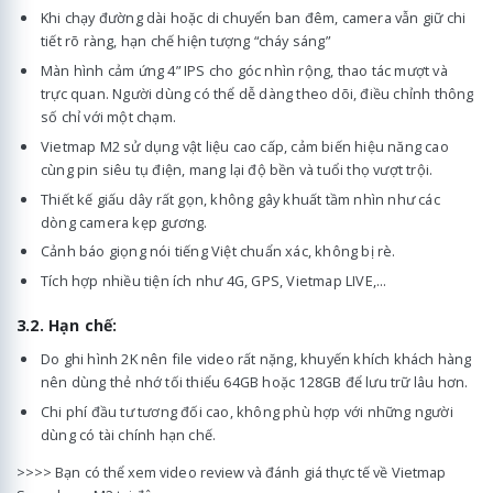
Khi chạy đường dài hoặc di chuyển ban đêm, camera vẫn giữ chi
tiết rõ ràng, hạn chế hiện tượng “cháy sáng”
Màn hình cảm ứng 4” IPS cho góc nhìn rộng, thao tác mượt và
trực quan. Người dùng có thể dễ dàng theo dõi, điều chỉnh thông
số chỉ với một chạm.
Vietmap M2 sử dụng vật liệu cao cấp, cảm biến hiệu năng cao
cùng pin siêu tụ điện, mang lại độ bền và tuổi thọ vượt trội.
Thiết kế giấu dây rất gọn, không gây khuất tầm nhìn như các
dòng camera kẹp gương.
Cảnh báo giọng nói tiếng Việt chuẩn xác, không bị rè.
Tích hợp nhiều tiện ích như 4G, GPS, Vietmap LIVE,...
3.2. Hạn chế:
Do ghi hình 2K nên file video rất nặng, khuyến khích khách hàng
nên dùng thẻ nhớ tối thiểu 64GB hoặc 128GB để lưu trữ lâu hơn.
Chi phí đầu tư tương đối cao, không phù hợp với những người
dùng có tài chính hạn chế.
>>>> Bạn có thể xem video review và đánh giá thực tế về Vietmap