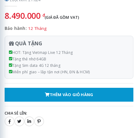
8.490.000
đ
(GIÁ ĐÃ GỒM VAT)
Bảo hành:
12 Tháng
QUÀ TẶNG
HOT: Tặng Vietmap Live 12 Tháng
Tặng thẻ nhớ 64GB
Tặng Sim data 4G 12 tháng
Miễn phí giao – lắp tận nơi (HN, ĐN & HCM)
THÊM VÀO GIỎ HÀNG
CHIA SẺ LÊN: