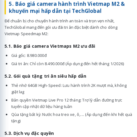
5. Báo giá camera hành trình Vietmap M2 &
khuyến mại hấp dẫn tại TechGlobal
Để chuẩn bị cho chuyến hành trình an toàn và trọn vẹn nhất,
TechGlobal mang đến gói ưu đãi tri ân đặc biệt dành cho dòng
Vietmap Speedmap M2:
5.1. Báo giá camera Vietmaps M2 ưu đãi
Giá gốc: 8.980.000đ
Giá tri ân: Chỉ còn 8.490.000đ (Áp dụng đến hết tháng 1/2026)
5.2. Gói quà tặng tri ân siêu hấp dẫn
Thẻ nhớ 64GB High-Speed: Lưu hành trình 2K mượt mà, không
giật lag
Bản quyền Vietmap Live Pro 12 tháng: Trợ lý dẫn đường trực
tuyến cập nhật dữ liệu hàng tuần
Qùa tặng bất kỳ: Nước hoa treo xe, ô,.... (Áp dụng đến khi hết quà
tặng)
5.3. Dịch vụ đặc quyền