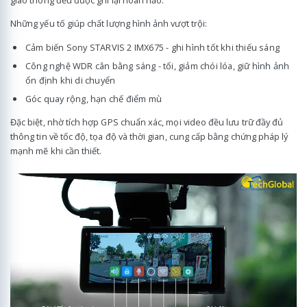
giao thông đều được ghi lại hoàn hảo.
Những yếu tố giúp chất lượng hình ảnh vượt trội:
Cảm biến Sony STARVIS 2 IMX675 - ghi hình tốt khi thiếu sáng
Công nghệ WDR cân bằng sáng - tối, giảm chói lóa, giữ hình ảnh
ổn định khi di chuyển
Góc quay rộng, hạn chế điểm mù
Đặc biệt, nhờ tích hợp GPS chuẩn xác, mọi video đều lưu trữ đầy đủ
thông tin về tốc độ, tọa độ và thời gian, cung cấp bằng chứng pháp lý
mạnh mẽ khi cần thiết.