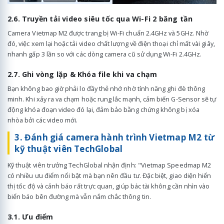
2.6. Truyền tải video siêu tốc qua Wi-Fi 2 băng tần
Camera Vietmap M2 được trang bị Wi-Fi chuẩn 2.4GHz và 5GHz. Nhờ
đó, việc xem lại hoặc tải video chất lượng về điện thoại chỉ mất vài giây,
nhanh gấp 3 lần so với các dòng camera cũ sử dụng Wi-Fi 2.4GHz.
2.7. Ghi vòng lặp & Khóa file khi va chạm
Bạn không bao giờ phải lo đầy thẻ nhớ nhờ tính năng ghi đè thông
minh. Khi xảy ra va chạm hoặc rung lắc mạnh, cảm biến G-Sensor sẽ tự
động khóa đoạn video đó lại, đảm bảo bằng chứng không bị xóa
nhòa bởi các video mới.
3. Đánh giá camera hành trình Vietmap M2 từ
kỹ thuật viên TechGlobal
Kỹ thuật viên trưởng TechGlobal nhận định: "Vietmap Speedmap M2
có nhiều ưu điểm nổi bật mà bạn nên đầu tư. Đặc biệt, giao diện hiển
thị tốc độ và cảnh báo rất trực quan, giúp bác tài không cần nhìn vào
biển báo bên đường mà vẫn nắm chắc thông tin.
3.1. Ưu điểm