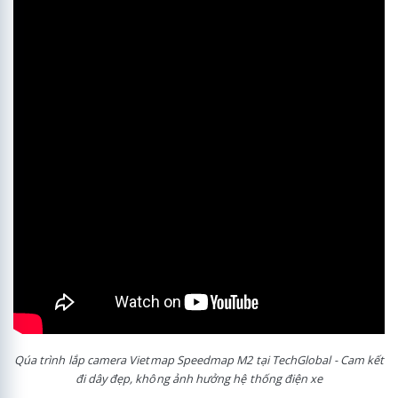
Qúa trình lắp camera Vietmap Speedmap M2 tại TechGlobal - Cam kết
đi dây đẹp, không ảnh hưởng hệ thống điện xe