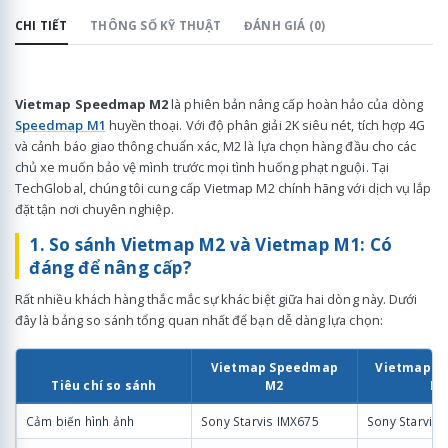
CHI TIẾT
THÔNG SỐ KỸ THUẬT
ĐÁNH GIÁ (0)
Vietmap Speedmap M2
là phiên bản nâng cấp hoàn hảo của dòng
Speedmap M1
huyền thoại. Với độ phân giải 2K siêu nét, tích hợp 4G
và cảnh báo giao thông chuẩn xác, M2 là lựa chọn hàng đầu cho các
chủ xe muốn bảo vệ mình trước mọi tình huống phạt nguội. Tại
TechGlobal, chúng tôi cung cấp Vietmap M2 chính hãng với dịch vụ lắp
đặt tận nơi chuyên nghiệp.
1. So sánh Vietmap M2 và Vietmap M1: Có
đáng để nâng cấp?
Rất nhiều khách hàng thắc mắc sự khác biệt giữa hai dòng này. Dưới
đây là bảng so sánh tổng quan nhất để bạn dễ dàng lựa chọn:
Vietmap Speedmap
Vietmap S
Tiêu chí so sánh
M2
M
Cảm biến hình ảnh
Sony Starvis IMX675
Sony Starvis