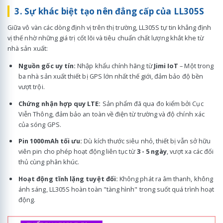
3. Sự khác biệt tạo nên đẳng cấp của LL305S
Giữa vô vàn các dòng định vị trên thị trường, LL305S tự tin khẳng định
vị thế nhờ những giá trị cốt lõi và tiêu chuẩn chất lượng khắt khe từ
nhà sản xuất:
Nguồn gốc uy tín:
Nhập khẩu chính hãng từ
Jimi IoT
– Một trong
ba nhà sản xuất thiết bị GPS lớn nhất thế giới, đảm bảo độ bền
vượt trội.
Chứng nhận hợp quy LTE:
Sản phẩm đã qua đo kiểm bởi Cục
Viễn Thông, đảm bảo an toàn về điện từ trường và độ chính xác
của sóng GPS.
Pin 1000mAh tối ưu:
Dù kích thước siêu nhỏ, thiết bị vẫn sở hữu
viên pin cho phép hoạt động liên tục từ
3 - 5 ngày
, vượt xa các đối
thủ cùng phân khúc.
Hoạt động tĩnh lặng tuyệt đối:
Không phát ra âm thanh, không
ánh sáng, LL305S hoàn toàn "tàng hình" trong suốt quá trình hoạt
động.