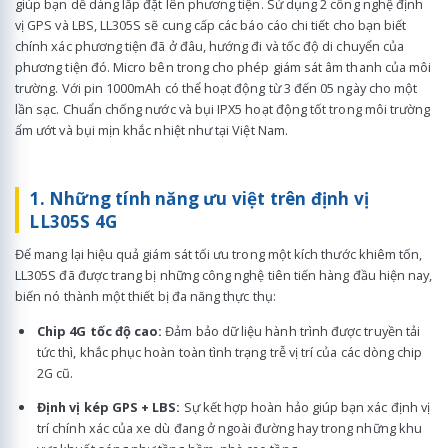
giúp bạn dễ dàng lắp đặt lên phương tiện. Sử dụng 2 công nghệ định
vị GPS và LBS, LL305S sẽ cung cấp các báo cáo chi tiết cho bạn biết
chính xác phương tiện đã ở đâu, hướng đi và tốc độ di chuyển của
phương tiện đó. Micro bên trong cho phép giám sát âm thanh của môi
trường. Với pin 1000mAh có thể hoạt động từ 3 đến 05 ngày cho một
lần sạc. Chuẩn chống nước và bụi IPX5 hoạt động tốt trong môi trường
ẩm ướt và bụi mịn khắc nhiệt như tại Việt Nam.
1. Những tính năng ưu việt trên định vị
LL305S 4G
Để mang lại hiệu quả giám sát tối ưu trong một kích thước khiêm tốn,
LL305S đã được trang bị những công nghệ tiên tiến hàng đầu hiện nay,
biến nó thành một thiết bị đa năng thực thụ:
Chip 4G tốc độ cao:
Đảm bảo dữ liệu hành trình được truyền tải
tức thì, khắc phục hoàn toàn tình trạng trễ vị trí của các dòng chip
2G cũ.
Định vị kép GPS + LBS:
Sự kết hợp hoàn hảo giúp bạn xác định vị
trí chính xác của xe dù đang ở ngoài đường hay trong những khu