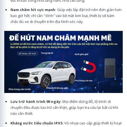
vực khuất sóng như tầng hầm, nhà cao tầng.
Nam châm hít cực mạnh:
Giúp việc lắp đặt trở nên đơn giản hơn
bao giờ hết; chỉ cần "dính" vào bề mặt kim loại, thiết bị sẽ bám
chắc dù xe di chuyển trên địa hình xóc nảy.
Lưu trữ hành trình 90 ngày:
Mọi điểm dừng đỗ, lộ trình di
chuyển đều được lưu trữ cẩn thận, giúp bạn tra cứu lại bất cứ khi
nào cần thiết.
Kháng nước tiêu chuẩn IPX5:
Vỏ nhựa cao cấp giúp thiết bị hoạt