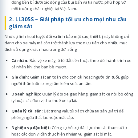
động bền bỉ dưới tác động của bụi bẩn và tia nước, phù hợp với
môi trường khắc nghiệt tại Việt Nam.
2. LL305S – Giải pháp tối ưu cho mọi nhu cầu
giám sát
Nhờ sự linh hoạt tuyệt đối và tính bảo mật cao, thiết bị này không chỉ
dành cho xe máy mà còn trở thành lựa chọn ưu tiên cho nhiều mục
đích sử dụng khác nhau trong đời sống:
Cá nhân:
Bảo vệ xe máy, ô tô đắt tiền hoặc theo dõi hành trình xe
cá nhân khi cho bạn bè mượn.
Gia đình:
Giám sát an toàn cho con cái hoặc người lớn tuổi, giúp
người thân luôn trong tầm kiểm soát an tâm.
Doanh nghiệp:
Quản lý đội xe giao hàng, giám sát xe nội bộ công
ty hoặc các đơn vị cho thuê xe tự lái.
Quản lý tài sản:
Đặt trong vali, túi xách chứa tài sản giá trị để
phòng ngừa thất lạc hoặc mất cắp.
Nghiệp vụ đặc biệt:
Công cụ hỗ trợ đắc lực cho các thám tử tư
hoặc các đơn vị cần thực hiện nhiệm vụ giám sát bí mật.