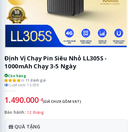
Định Vị Chạy Pin Siêu Nhỏ LL305S -
1000mAh Chạy 3-5 Ngày
Còn hàng
11 đánh giá
Lượt xem: 13.059
1.490.000
đ
(GIÁ CHƯA GỒM VAT)
Bảo hành:
12 tháng
QUÀ TẶNG