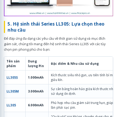
5. Hệ sinh thái Series LL305: Lựa chọn theo
nhu cầu
Để đáp ứng đa dạng các yêu cầu về thời gian sử dụng và mục đích
giám sát, chúng tôi mang đến hệ sinh thái Series LL305 với các tùy
chọn pin phong phú cho bạn:
Tên sản
Dung
Đặc điểm & Nhu cầu sử dụng
phẩm
lượng Pin
Kích thước siêu nhỏ gọn, ưu tiên tính bí mật
LL305S
1.000mAh
giấu kín.
Sự cân bằng hoàn hảo giữa kích thước nhỏ v
LL305M
3.000mAh
sử dụng ổn định.
Phù hợp nhu cầu giám sát trung hạn, giúp h
LL305
6.000mAh
lần phải sạc pin.
"Quái vật" pin khủng, chuyên dụng cho giám