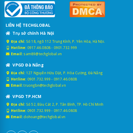
LIÊN HỆ TECHGLOBAL
Trụ sở chính Hà Nội
Địa chỉ:
Số 18, ngõ 112 Trung Kính, P. Yên Hòa, Hà Nội.
Hotline:
0917.46.0808
-
0901.732.999
Email:
sam89@techglobal.vn
VPGD Đà Nẵng
Địa chỉ:
127 Nguyễn Hữu Dật, P. Hòa Cường, Đà Nẵng
Hotline:
0901.732.999
-
0917.46.0808
Email:
truongbn@techglobal.vn
VPGD TP.HCM
Địa chỉ:
Số 52, Bàu Cát 2, P. Tân Bình, TP. Hồ Chí Minh
Hotline:
0901.732.999
-
0917.46.0808
Email:
dohoang@techglobal.vn