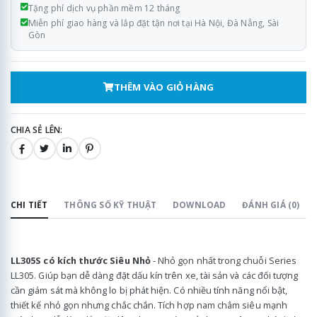
Tặng phí dịch vụ phần mềm 12 tháng
Miễn phí giao hàng và lắp đặt tận nơi tại Hà Nội, Đà Nẵng, Sài
Gòn
THÊM VÀO GIỎ HÀNG
CHIA SẺ LÊN:
CHI TIẾT
THÔNG SỐ KỸ THUẬT
DOWNLOAD
ĐÁNH GIÁ (0)
LL305S có kích thước Siêu Nhỏ
- Nhỏ gọn nhất trong chuỗi Series
LL305. Giúp bạn dễ dàng đặt dấu kín trên xe, tài sản và các đối tượng
cần giám sát mà không lo bị phát hiện. Có nhiều tính năng nổi bật,
thiết kế nhỏ gọn nhưng chắc chắn. Tích hợp nam châm siêu mạnh