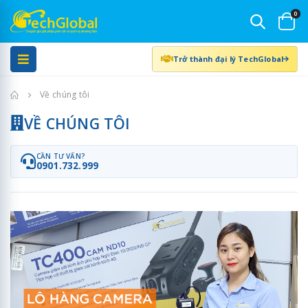
0
Trở thành đại lý TechGlobal
Trang chủ
Về chúng tôi
VỀ CHÚNG TÔI
CẦN TƯ VẤN?
0901.732.999