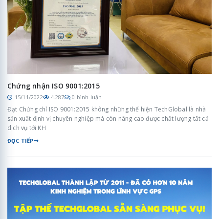
Chứng nhận ISO 9001:2015
15/11/2022
4.287
0 bình luận
Đạt Chứng chỉ ISO 9001:2015 không những thể hiện TechGlobal là nhà
sản xuất định vị chuyên nghiệp mà còn nâng cao được chất lượng tất cả
dịch vụ tới KH
ĐỌC TIẾP