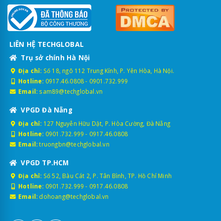
LIÊN HỆ TECHGLOBAL
Trụ sở chính Hà Nội
Địa chỉ:
Số 18, ngõ 112 Trung Kính, P. Yên Hòa, Hà Nội.
Hotline:
0917.46.0808
-
0901.732.999
Email:
sam89@techglobal.vn
VPGD Đà Nẵng
Địa chỉ:
127 Nguyễn Hữu Dật, P. Hòa Cường, Đà Nẵng
Hotline:
0901.732.999
-
0917.46.0808
Email:
truongbn@techglobal.vn
VPGD TP.HCM
Địa chỉ:
Số 52, Bàu Cát 2, P. Tân Bình, TP. Hồ Chí Minh
Hotline:
0901.732.999
-
0917.46.0808
Email:
dohoang@techglobal.vn