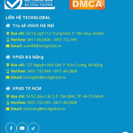
LIÊN HỆ TECHGLOBAL
Trụ sở chính Hà Nội
Địa chỉ:
Số 18, ngõ 112 Trung Kính, P. Yên Hòa, Hà Nội.
Hotline:
0917.46.0808
-
0901.732.999
Email:
sam89@techglobal.vn
VPGD Đà Nẵng
Địa chỉ:
127 Nguyễn Hữu Dật, P. Hòa Cường, Đà Nẵng
Hotline:
0901.732.999
-
0917.46.0808
Email:
truongbn@techglobal.vn
VPGD TP.HCM
Địa chỉ:
Số 52, Bàu Cát 2, P. Tân Bình, TP. Hồ Chí Minh
Hotline:
0901.732.999
-
0917.46.0808
Email:
dohoang@techglobal.vn