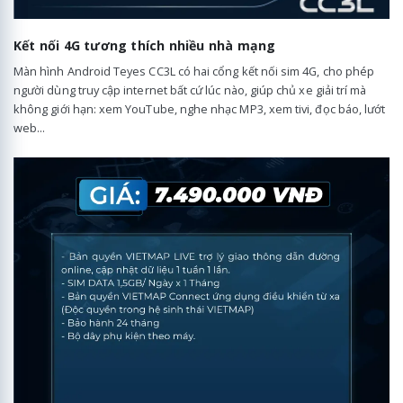
Kết nối 4G tương thích nhiều nhà mạng
Màn hình Android Teyes CC3L có hai cổng kết nối sim 4G, cho phép
người dùng truy cập internet bất cứ lúc nào, giúp chủ xe giải trí mà
không giới hạn: xem YouTube, nghe nhạc MP3, xem tivi, đọc báo, lướt
web...