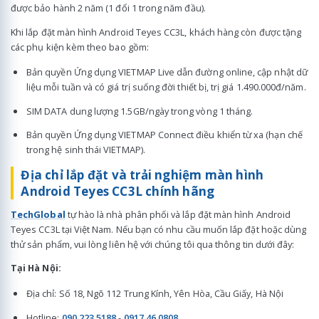
được bảo hành 2 năm (1 đổi 1 trong năm đầu).
Khi lắp đặt màn hình Android Teyes CC3L, khách hàng còn được tặng
các phụ kiện kèm theo bao gồm:
Bản quyền Ứng dụng VIETMAP Live dẫn đường online, cập nhật dữ
liệu mỗi tuần và có giá trị suống đời thiết bị, trị giá 1.490.000đ/năm.
SIM DATA dung lượng 1.5GB/ngày trong vòng 1 tháng.
Bản quyền Ứng dụng VIETMAP Connect điều khiển từ xa (hạn chế
trong hệ sinh thái VIETMAP).
Địa chỉ lắp đặt và trải nghiệm màn hình
Android Teyes CC3L chính hãng
TechGlobal
tự hào là nhà phân phối và lắp đặt màn hình Android
Teyes CC3L tại Việt Nam. Nếu bạn có nhu cầu muốn lắp đặt hoặc dùng
thử sản phẩm, vui lòng liên hệ với chúng tôi qua thông tin dưới đây:
Tại Hà Nội:
Địa chỉ: Số 18, Ngõ 112 Trung Kính, Yên Hòa, Cầu Giấy, Hà Nội
Hotline:
090 223 5188
-
0917 46 0808