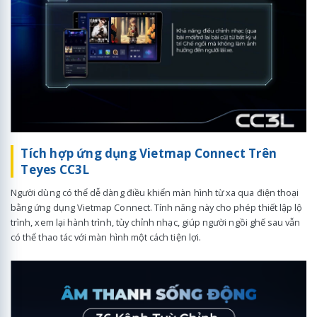
Tích hợp ứng dụng Vietmap Connect Trên
Teyes CC3L
Người dùng có thể dễ dàng điều khiển màn hình từ xa qua điện thoại
bằng ứng dụng Vietmap Connect. Tính năng này cho phép thiết lập lộ
trình, xem lại hành trình, tùy chỉnh nhạc, giúp người ngồi ghế sau vẫn
có thể thao tác với màn hình một cách tiện lợi.