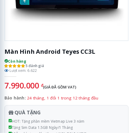
Màn Hình Android Teyes CC3L
Còn hàng
5 đánh giá
Lượt xem: 6.622
7.990.000
đ
(GIÁ ĐÃ GỒM VAT)
Bảo hành:
24 tháng, 1 đổi 1 trong 12 tháng đầu
QUÀ TẶNG
HOT: Tặng phần mềm Vietmap Live 3 năm
Tặng Sim Data 1.5GB Ngày/1 Tháng