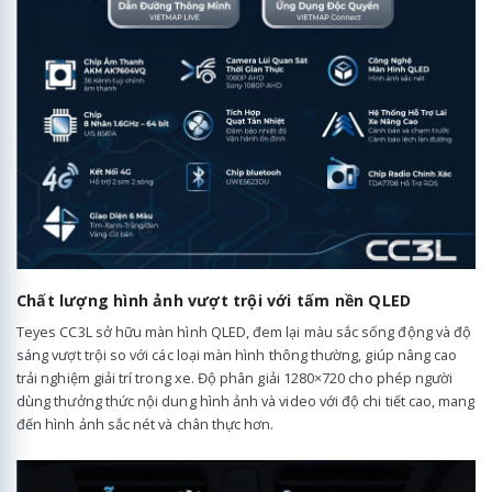
Chất lượng hình ảnh vượt trội với tấm nền QLED
Teyes CC3L sở hữu màn hình QLED, đem lại màu sắc sống động và độ
sáng vượt trội so với các loại màn hình thông thường, giúp nâng cao
trải nghiệm giải trí trong xe. Độ phân giải 1280×720 cho phép người
dùng thưởng thức nội dung hình ảnh và video với độ chi tiết cao, mang
đến hình ảnh sắc nét và chân thực hơn.