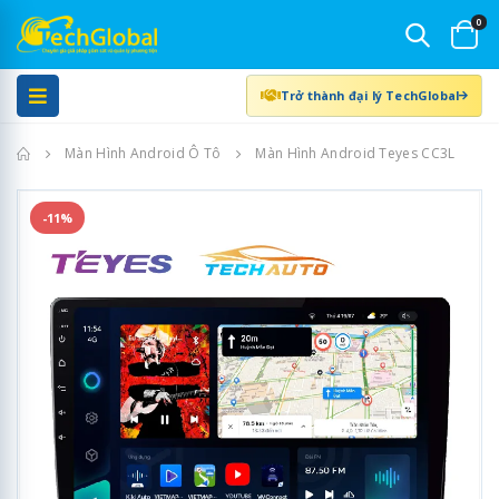
0
Trở thành đại lý TechGlobal
Trang chủ
Màn Hình Android Ô Tô
Màn Hình Android Teyes CC3L
-11%