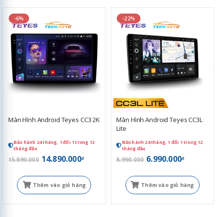
-6%
-22%
Màn Hình Android Teyes CC3 2K
Màn Hình Android Teyes CC3L
Lite
Bảo hành 24 tháng, 1 đổi 1 trong 12
Bảo hành 24 tháng, 1 đổi 1 trong 12
tháng đầu
tháng đầu
14.890.000
6.990.000
đ
đ
15.890.000
8.990.000
Thêm vào giỏ hàng
Thêm vào giỏ hàng