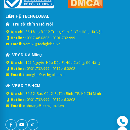
LIÊN HỆ TECHGLOBAL
Trụ sở chính Hà Nội
Địa chỉ:
Số 18, ngõ 112 Trung Kính, P. Yên Hòa, Hà Nội.
Hotline:
0917.46.0808
-
0901.732.999
Email:
sam89@techglobal.vn
VPGD Đà Nẵng
Địa chỉ:
127 Nguyễn Hữu Dật, P. Hòa Cường, Đà Nẵng
Hotline:
0901.732.999
-
0917.46.0808
Email:
truongbn@techglobal.vn
VPGD TP.HCM
Địa chỉ:
Số 52, Bàu Cát 2, P. Tân Bình, TP. Hồ Chí Minh
Hotline:
0901.732.999
-
0917.46.0808
Email:
dohoang@techglobal.vn