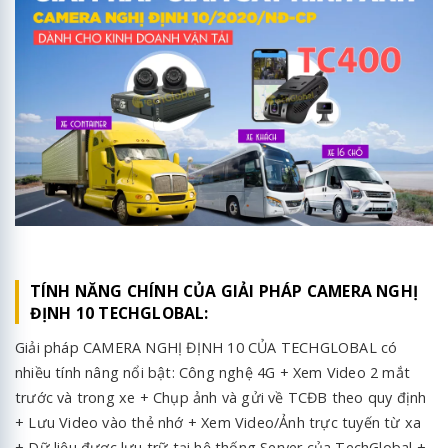
TÍNH NĂNG CHÍNH CỦA GIẢI PHÁP CAMERA NGHỊ
ĐỊNH 10 TECHGLOBAL:
Giải pháp CAMERA NGHỊ ĐỊNH 10 CỦA TECHGLOBAL có
nhiều tính nâng nổi bật: Công nghệ 4G + Xem Video 2 mắt
trước và trong xe + Chụp ảnh và gửi về TCĐB theo quy định
+ Lưu Video vào thẻ nhớ + Xem Video/Ảnh trực tuyến từ xa
+ Dữ liệu được lưu trữ tại hệ thống Server của TechGlobal +