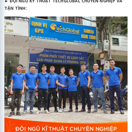
►
ĐỘI NGŨ KỸ THUẬT TECHGLOBAL CHUYÊN NGHIỆP VÀ
TẬN TÌNH: