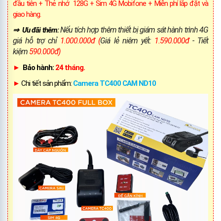
đầu tiên + Thẻ nhớ 128G + Sim 4G Mobifone + Miễn phí lắp đặt và
giao hàng.
Nếu tích hợp thêm thiết bị giám sát hành trình 4G
⇒ Ưu đãi thêm:
giá hỗ trợ chỉ
1.000.000đ (
Giá lẻ niêm yết:
1.590.000đ
- Tiết
kiệm
590.000đ)
►
Bảo hành:
24 tháng.
►
Chi tiết sản phẩm:
Camera TC400 CAM ND10