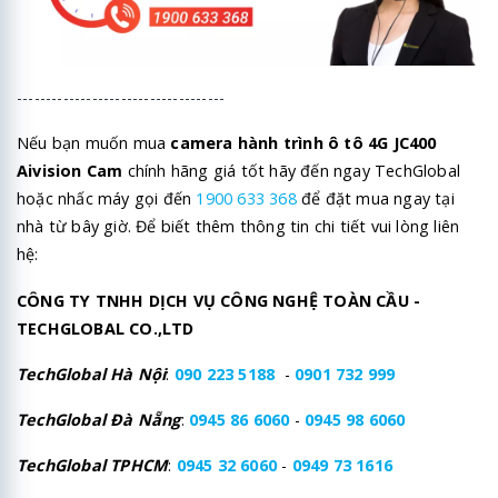
------------------------------------
Nếu bạn muốn mua
camera hành trình ô tô 4G JC400
Aivision Cam
chính hãng giá tốt hãy đến ngay TechGlobal
hoặc nhấc máy gọi đến
1900 633 368
để đặt mua ngay tại
nhà từ bây giờ. Để biết thêm thông tin chi tiết vui lòng liên
hệ:
CÔNG TY TNHH DỊCH VỤ CÔNG NGHỆ TOÀN CẦU -
TECHGLOBAL CO.,LTD
TechGlobal Hà Nội
:
090 223 5188
-
0901 732 999
TechGlobal Đà Nẵng
:
0945 86 6060
-
0945 98 6060
TechGlobal TPHCM
:
0945 32 6060
-
0949 73 1616