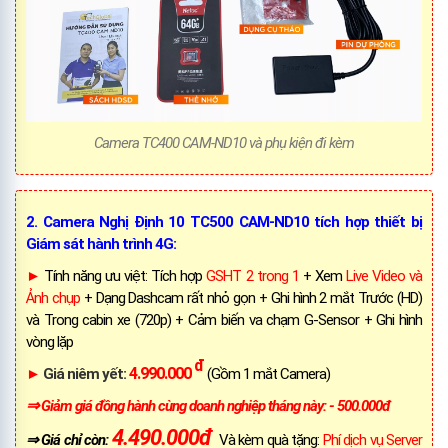
Camera TC400 CAM-ND10 và phụ kiện đi kèm
2. Camera Nghị Định 10 TC500 CAM-ND10 tích hợp thiết bị
Giám sát hành trình 4G:
►
Tính năng ưu việt: Tích hợp
GSHT 2 trong 1
+
Xem
Live Video và
Ảnh chụp
+ Dạng Dashcam rất nhỏ gọn + Ghi hình 2 mắt Trước (HD)
và Trong cabin xe (720p) + Cảm biến va chạm G-Sensor + Ghi hình
vòng lặp
đ
4.990.000
►
Giá niêm yết:
(Gồm 1 mắt Camera)
⇒
Giảm giá đồng hành cùng doanh nghiệp tháng này: - 500.000đ
4.490.000đ
⇒ Giá chỉ còn:
Và kèm quà tặng:
Phí dịch vụ Server