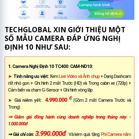
TECHGLOBAL XIN GIỚI THIỆU MỘT
SỐ MẪU CAMERA ĐÁP ỨNG NGHỊ
ĐỊNH 10 NHƯ SAU:
1. Camera Nghị Định 10 TC400 CAM-ND10:
►
Tính năng ưu việt:
Xem
Live Video và Ảnh chụp
+ Dạng Dashcam
rất nhỏ gọn + Ghi hình 2 mắt Trước (HD) và Trong cabin xe (720p) +
Cảm biến va chạm G-Sensor + Ghi hình vòng lặp
đ
4.990.000
►
Giá niêm yết:
(
Gồm 2 mắt Camera Trước và
Trong)
⇒
Giảm giá đồng hành cùng doanh nghiệp trong tháng này: -
1.000.000đ
3.990.000đ
⇒ Giá chỉ còn:
Và kèm quà tặng:
Phí Camera năm