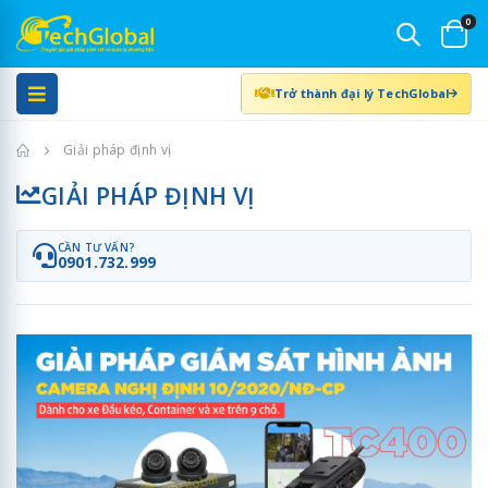
0
Trở thành đại lý TechGlobal
Trang chủ
Giải pháp định vị
GIẢI PHÁP ĐỊNH VỊ
CẦN TƯ VẤN?
0901.732.999