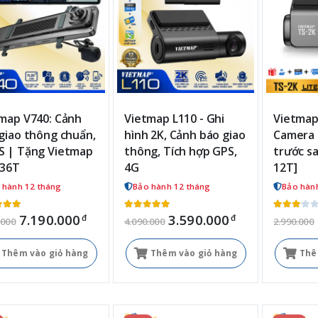
map V740: Cảnh
Vietmap L110 - Ghi
Vietmap 
giao thông chuẩn,
hình 2K, Cảnh báo giao
Camera 
 | Tặng Vietmap
thông, Tích hợp GPS,
trước sa
 36T
4G
12T]
 hành 12 tháng
Bảo hành 12 tháng
Bảo hàn
7.190.000
3.590.000
đ
đ
.000
4.090.000
2.990.000
Thêm vào giỏ hàng
Thêm vào giỏ hàng
Thê