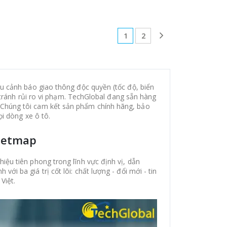
1
2
liệu cảnh báo giao thông độc quyền (tốc độ, biển
, tránh rủi ro vi phạm. TechGlobal đang sẵn hàng
Chúng tôi cam kết sản phẩm chính hãng, bảo
ọi dòng xe ô tô.
Vietmap
ệu tiên phong trong lĩnh vực định vị, dẫn
với ba giá trị cốt lõi: chất lượng - đổi mới - tin
Việt.