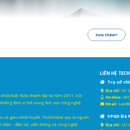
Xem thêm
LIÊN HỆ TEC
Trụ sở chí
Địa chỉ:
Số 18
lobal) được thành lập từ năm 2011, trải
Hotline:
091
khẳng định vị thế trong lĩnh vực công nghệ
Email:
sam89
VPGD Đà 
o và giàu nhiệt huyết, TechGlobal quy tụ nguồn
c điện - điện tử, viễn thông và công nghệ
Địa chỉ:
127 