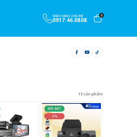
0
BÁN HÀNG ONLINE
0917.46.0808
13 sản phẩm
NỔI BẬT
-5%