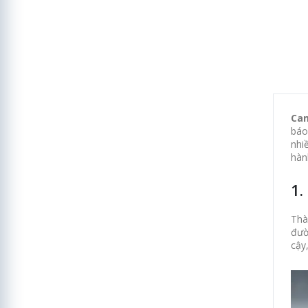
Cam
báo
nhi
hàn
1.
Thà
đườ
cậy