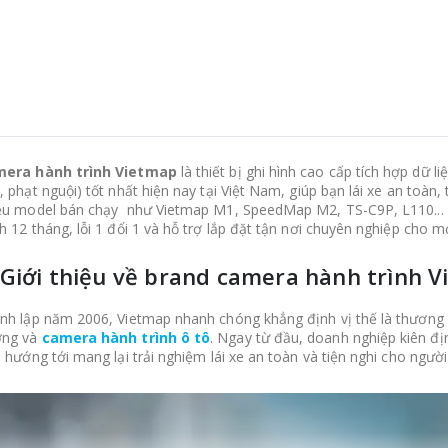
era hành trình Vietmap
là thiết bị ghi hình cao cấp tích hợp dữ 
, phạt nguội) tốt nhất hiện nay tại Việt Nam, giúp bạn lái xe an toàn
ều model bán chạy như Vietmap M1, SpeedMap M2, TS-C9P, L110... 
h 12 tháng, lỗi 1 đổi 1 và hỗ trợ lắp đặt tận nơi chuyên nghiệp cho m
 Giới thiệu về brand camera hành trình 
nh lập năm 2006, Vietmap nhanh chóng khẳng định vị thế là thương hi
ng và
camera hành trình ô tô
. Ngay từ đầu, doanh nghiệp kiên định 
, hướng tới mang lại trải nghiệm lái xe an toàn và tiện nghi cho người 