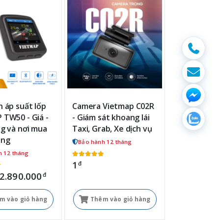
 áp suất lốp
Camera Vietmap C02R
 TW50 - Giá -
- Giám sát khoang lái
ng và nơi mua
Taxi, Grab, Xe dịch vụ
ãng
Bảo hành 12 tháng
h 12 tháng
1
đ
2.890.000
đ
m vào giỏ hàng
Thêm vào giỏ hàng