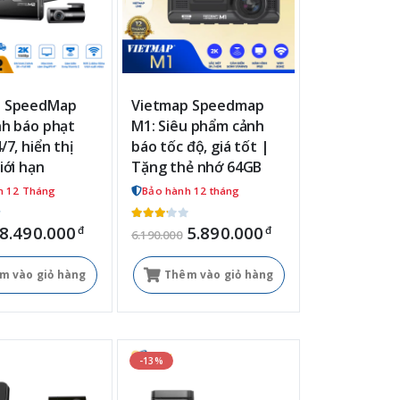
p SpeedMap
Vietmap Speedmap
nh báo phạt
M1: Siêu phẩm cảnh
/7, hiển thị
báo tốc độ, giá tốt |
iới hạn
Tặng thẻ nhớ 64GB
h 12 Tháng
Bảo hành 12 tháng
8.490.000
5.890.000
đ
đ
6.190.000
m vào giỏ hàng
Thêm vào giỏ hàng
-13%