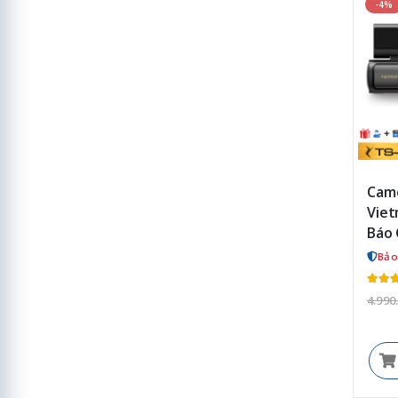
-4%
Came
Viet
Báo 
Bảo
4.990