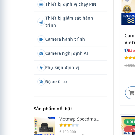
Thiết bị định vị chạy PIN
Thiết bị giám sát hành
trình
Came
Camera hành trình
Viet
Bảo
Camera nghị định AI
4.690
Phụ kiện định vị
Độ xe ô tô
Sản phẩm nổi bật
Vietmap Speedmap M1: Siêu phẩm cảnh báo tốc độ, giá tốt | Tặng thẻ nhớ 64GB
NỔI 
-7
6.190.000