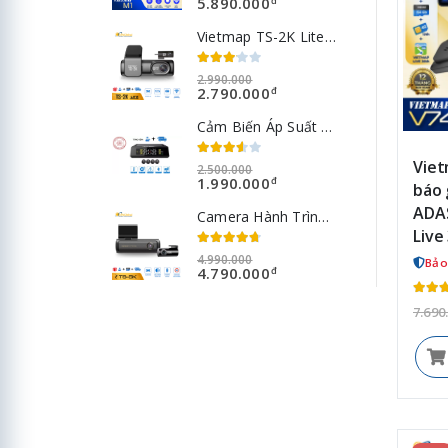
5.890.000
đ
Vietmap TS-2K Lite: Camera hành trình trước sau, Giá tốt [BH 12T]
2.990.000
2.790.000
đ
Cảm Biến Áp Suất Lốp Vietmap V1 Van Ngoài
Viet
2.500.000
1.990.000
đ
báo 
ADAS
Camera Hành Trình Vietmap TS-5K Cảnh Báo Giao Thông
Live
4.990.000
Bảo
4.790.000
đ
7.690