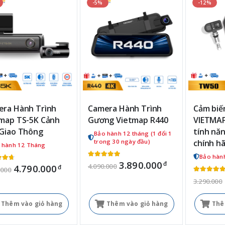
-5%
-12%
ra Hành Trình
Camera Hành Trình
Cảm biến
map TS-5K Cảnh
Gương Vietmap R440
VIETMAP
Giao Thông
tính nă
Bảo hành 12 tháng (1 đổi 1
trong 30 ngày đầu)
chính h
 hành 12 Tháng
Bảo hàn
3.890.000
đ
4.090.000
4.790.000
đ
.000
3.290.000
Thêm vào giỏ hàng
Thêm vào giỏ hàng
Thê