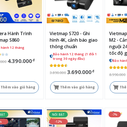
ra Hành Trình
Vietmap S720 - Ghi
Vietma
map S860
hình 4K, cảnh báo giao
M2 - Cả
thông chuẩn
nguội 24
 hành 12 tháng
tốc độ g
Bảo hành 12 tháng (1 đổi 1
trong 30 ngày đầu)
4.390.000
đ
Bảo hàn
.000
3.690.000
đ
3.890.000
8.990.000
Thêm vào giỏ hàng
Thêm vào giỏ hàng
Thê
BẬT
NỔI BẬT
-7%
%
-12%