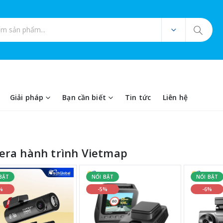
ản phẩm
Giải pháp
Bạn cần biết
Tin tức
Liên hệ
ra hành trình Vietmap
BẬT
NỔI BẬT
NỔI BẬT
%
-5%
-6%