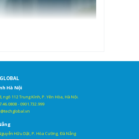
HGLOBAL
nh Hà Nội
, ngõ 112 Trung Kính, P. Yên Hòa, Hà Nội.
7.46.0808
-
0901.732.999
@techglobal.vn
Nẵng
Nguyễn Hữu Dật, P. Hòa Cường, Đà Nẵng