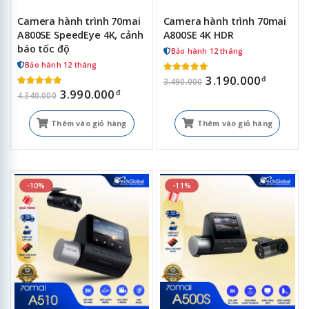
Camera hành trình 70mai
Camera hành trình 70mai
A800SE SpeedEye 4K, cảnh
A800SE 4K HDR
báo tốc độ
Bảo hành 12 tháng
Bảo hành 12 tháng
3.190.000
đ
3.490.000
3.990.000
đ
4.340.000
Thêm vào giỏ hàng
Thêm vào giỏ hàng
-10%
-11%