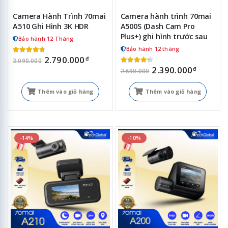
Camera Hành Trình 70mai
Camera hành trình 70mai
A510 Ghi Hình 3K HDR
A500S (Dash Cam Pro
Plus+) ghi hình trước sau
Bảo hành 12 Tháng
Bảo hành 12 tháng
2.790.000
đ
3.090.000
2.390.000
đ
2.690.000
Thêm vào giỏ hàng
Thêm vào giỏ hàng
-14%
-10%