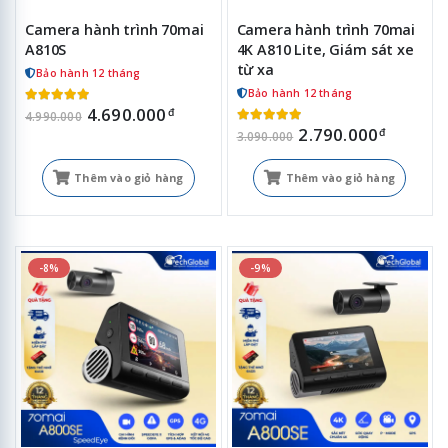
Camera hành trình 70mai
Camera hành trình 70mai
A810S
4K A810 Lite, Giám sát xe
từ xa
Bảo hành 12 tháng
Bảo hành 12 tháng
4.690.000
đ
4.990.000
2.790.000
đ
3.090.000
Thêm vào giỏ hàng
Thêm vào giỏ hàng
-8%
-9%