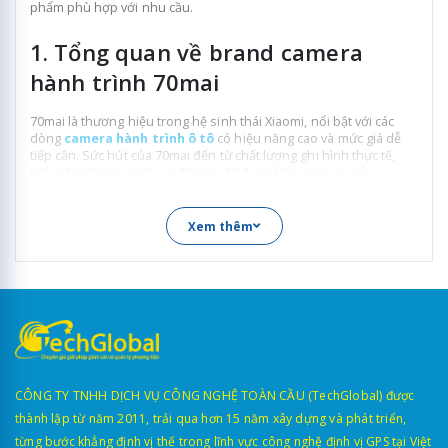
phẩm phù hợp với nhu cầu.
1. Tổng quan về brand camera
hành trình 70mai
70mai là thương hiệu trong hệ sinh thái Xiaomi, nổi bật với các
dòng
camera hành trình ô tô
có hiệu năng cao và mức giá dễ
tiếp cận. Sức hút của 70mai đến từ chất lượng ghi hình thực tế,
tính năng thông minh và độ bền đã được kiểm chứng, giúp
thương hiệu nhanh chóng mở rộng tệp khách hàng tại nhiều thị
trường.
Xem thêm
CÔNG TY TNHH DỊCH VỤ CÔNG NGHỆ TOÀN CẦU (TechGlobal) được
thành lập từ năm 2011, trải qua hơn 15 năm xây dựng và phát triển,
từng bước khẳng định vị thế trong lĩnh vực công nghệ định vị GPS tại Việt