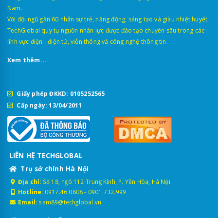
Nam.
Với đội ngũ gần 60 nhân sự trẻ, năng động, sáng tạo và giàu nhiệt huyết,
TechGlobal quy tụ nguồn nhân lực được đào tạo chuyên sâu trong các
lĩnh vực điện - điện tử, viễn thông và công nghệ thông tin.
Hiện nay, 70mai đã xuất hiện tại hơn 100 quốc gia và nằm trong
Xem thêm...
nhóm thương hiệu bán chạy ở phân khúc tầm trung. Bên cạnh
camera hành trình, brand đã mở rộng sang nhiều sản phẩm như
máy bơm lốp điện tử, máy hút bụi ô tô, cảm biến áp suất lốp…,
củng cố vị thế trên thị trường toàn cầu.
Giấy phép ĐKKD: 0105252565
Cấp ngày: 13/04/2011
Với tốc độ tăng trưởng ấn tượng và định hướng công nghệ rõ
ràng, Xiaomi 70mai đang trở thành một trong những thương hiệu
dẫn đầu về thiết bị ô tô thông minh hiện nay.
2. Giá camera hành trình Xiaomi
LIÊN HỆ TECHGLOBAL
70mai
Trụ sở chính Hà Nội
Thuộc phân khúc bình dân, camera hành trình 70mai có mức giá
Địa chỉ:
Số 18, ngõ 112 Trung Kính, P. Yên Hòa, Hà Nội.
“dễ chịu” với người tiêu dùng Việt. Các mẫu cơ bản có giá khoảng
Hotline:
0917.46.0808
-
0901.732.999
hơn 1 triệu đồng, trong khi phiên bản cao cấp có giá vài triệu
Email:
sam89@techglobal.vn
đồng.