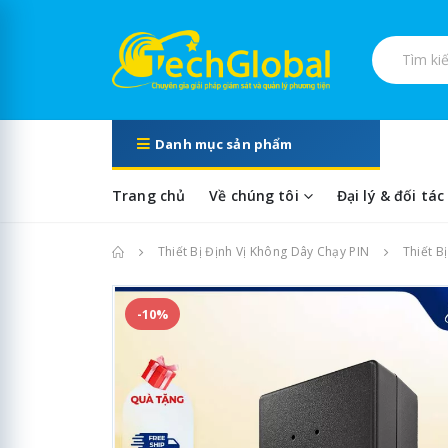
Tìm kiếm s
Danh mục sản phẩm
Trang chủ
Về chúng tôi
Đại lý & đối tác
Trang chủ
Thiết Bị Định Vị Không Dây Chạy PIN
Thiết B
-10%