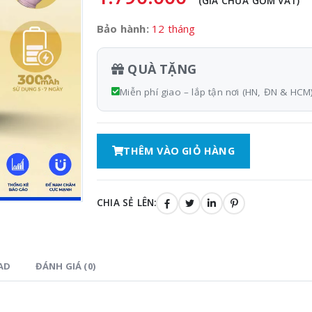
(GIÁ CHƯA GỒM VAT)
Bảo hành:
12 tháng
QUÀ TẶNG
Miễn phí giao – lắp tận nơi (HN, ĐN & HCM)
THÊM VÀO GIỎ HÀNG
CHIA SẺ LÊN:
AD
ĐÁNH GIÁ (0)