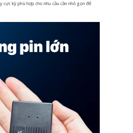
này cực kỳ phù hợp cho nhu cầu cần nhỏ gọn để