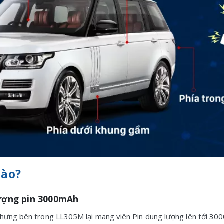
nào?
lượng pin 3000mAh
 nhưng bên trong LL305M lại mang viên Pin dung lượng lên tới 30