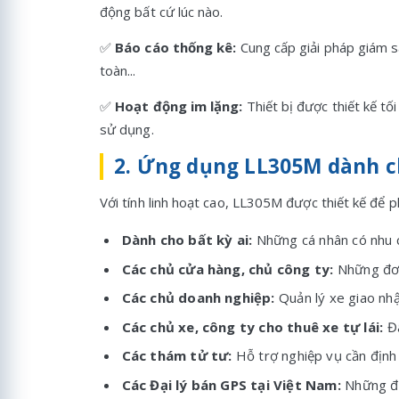
động bất cứ lúc nào.
✅
Báo cáo thống kê:
Cung cấp giải pháp giám s
toàn...
✅
Hoạt động im lặng:
Thiết bị được thiết kế tố
sử dụng.
2. Ứng dụng LL305M dành c
Với tính linh hoạt cao, LL305M được thiết kế để 
Dành cho bất kỳ ai:
Những cá nhân có nhu c
Các chủ cửa hàng, chủ công ty:
Những đơn 
Các chủ doanh nghiệp:
Quản lý xe giao nhậ
Các chủ xe, công ty cho thuê xe tự lái:
Đâ
Các thám tử tư:
Hỗ trợ nghiệp vụ cần định 
Các Đại lý bán GPS tại Việt Nam:
Những đơn