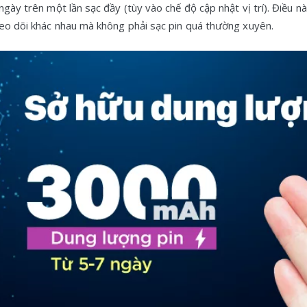
 ngày trên một lần sạc đầy (tùy vào chế độ cập nhật vị trí). Điều 
heo dõi khác nhau mà không phải sạc pin quá thường xuyên.