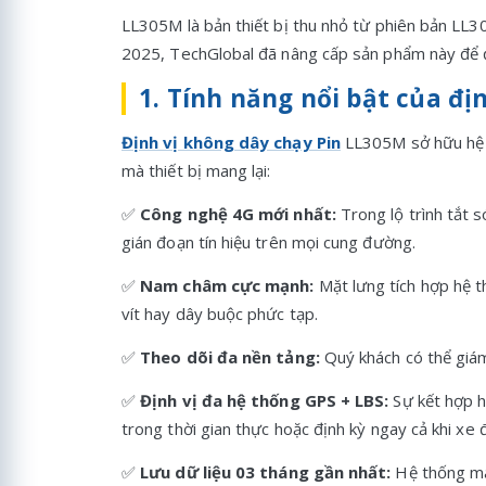
LL305M là bản thiết bị thu nhỏ từ phiên bản LL3
2025, TechGlobal đã nâng cấp sản phẩm này để đá
1. Tính năng nổi bật của đị
Định vị không dây chạy Pin
LL305M sở hữu hệ th
mà thiết bị mang lại:
✅
Công nghệ 4G mới nhất:
Trong lộ trình tắt s
gián đoạn tín hiệu trên mọi cung đường.
✅
Nam châm cực mạnh:
Mặt lưng tích hợp hệ t
vít hay dây buộc phức tạp.
✅
Theo dõi đa nền tảng:
Quý khách có thể giám 
✅
Định vị đa hệ thống GPS + LBS:
Sự kết hợp h
trong thời gian thực hoặc định kỳ ngay cả khi xe
✅
Lưu dữ liệu 03 tháng gần nhất:
Hệ thống máy