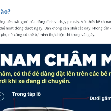
nào?
 đồng tiền bát gạo" của dòng định vị chạy pin này. Với thiết kế có
ó thể hoạt động được ngay. Bạn không cần phải cắt dây, không cần 
m phụ nữ cũng có thể tự mình thực hiện chỉ trong vài giây.