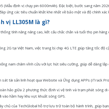
05 (Mẫu định vị chạy pin 6000mAh). Đặc biệt, bước sang năm 2026,
p ứng các tiêu chuẩn khắt khe nhất về bảo mật và độ chính xác 
nh vị LL305M là gì?
ống tính năng nâng cao, kết cấu chắc chắn và tuổi thọ pin hàng đầ
óng 2G tại Việt Nam, việc trang bị chip 4G LTE giúp tăng tốc độ cậ
hống nam châm vĩnh cửu với lực hút siêu cường, giúp dễ dàng lắp đ
sát tài sản linh hoạt qua Website và Ứng dụng APPs (iTrack Pro) 
oàn hảo giữa 2 phương thức định vị vệ tinh và trạm phát sóng di 
 đi vào hầm hay khu vực khuất sóng GPS.
 chủ của TechGlobal hỗ trợ lưu trữ toàn bộ hành trình, giúp bạn d