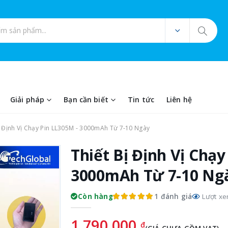
ản phẩm
Giải pháp
Bạn cần biết
Tin tức
Liên hệ
ị Định Vị Chạy Pin LL305M - 3000mAh Từ 7-10 Ngày
Thiết Bị Định Vị Chạy
3000mAh Từ 7-10 Ng
1 đánh giá
Còn hàng
Lượt xe
1.790.000
đ