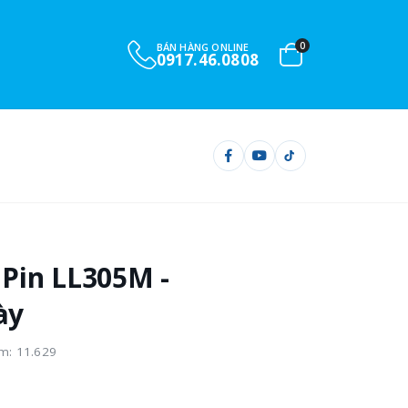
0
BÁN HÀNG ONLINE
0917.46.0808
 Pin LL305M -
ày
m: 11.629