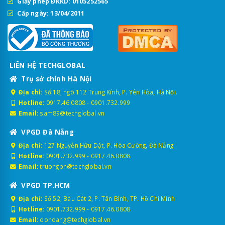
Giấy phép ĐKKD: 0105252565
Cấp ngày: 13/04/2011
LIÊN HỆ TECHGLOBAL
Trụ sở chính Hà Nội
Địa chỉ:
Số 18, ngõ 112 Trung Kính, P. Yên Hòa, Hà Nội.
Hotline:
0917.46.0808
-
0901.732.999
Email:
sam89@techglobal.vn
VPGD Đà Nẵng
Địa chỉ:
127 Nguyễn Hữu Dật, P. Hòa Cường, Đà Nẵng
Hotline:
0901.732.999
-
0917.46.0808
Email:
truongbn@techglobal.vn
VPGD TP.HCM
Địa chỉ:
Số 52, Bàu Cát 2, P. Tân Bình, TP. Hồ Chí Minh
Hotline:
0901.732.999
-
0917.46.0808
Email:
dohoang@techglobal.vn