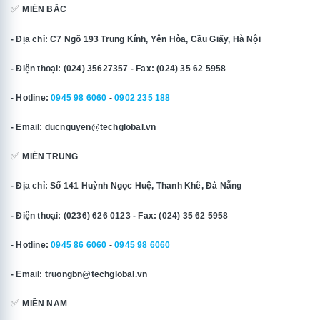
✅
MIỀN BẮC
- Địa chỉ: C7 Ngõ 193 Trung Kính, Yên Hòa, Cầu Giấy, Hà Nội
- Điện thoại: (024) 35627357 - Fax: (024) 35 62 5958
- Hotline:
0945 98 6060
-
0902 235 188
- Email: ducnguyen@techglobal.vn
✅
MIỀN TRUNG
- Địa chỉ: Số 141 Huỳnh Ngọc Huệ, Thanh Khê, Đà Nẵng
- Điện thoại: (0236) 626 0123 - Fax: (024) 35 62 5958
- Hotline:
0945 86 6060
-
0945 98 6060
- Email: truongbn@techglobal.vn
✅
MIỀN NAM