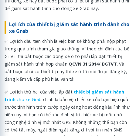
thì dòng xe này bắt buộc phải có thiết bị giám sát hành trình
để giám sát hành trình cho dòng xe Grab này.
Lợi ích của thiết bị giám sát hành trình dành cho
xe Grab
✅
Lợi ích đầu tiên chính là việc bạn sẽ không phải nộp phạt
trong quá trình tham gia giao thông. Vì theo chỉ định của bộ
GTVT thì bắt buộc các dòng xe ô tô phải lắp đặt thiết bị
giám sát hành trình hợp chuẩn
QCVN 31:2014/ BGTVT
. Và
bắt buộc phải có thiết bị này thì xe ô tô mới được đăng ký,
đăng kiểm và cấp phù hiệu vận tải.
✅
Lợi ích thứ hai của việc lắp đặt
thiết bị giám sát hành
trình
cho xe Grab
chính là bảo vệ chiếc xe của bạn hiệu quả
trước tình hình trộm cướp ngày càng hoạt động liều lình như
hiện nay. Vì bạn có thể xác định vị trí chiếc xe bị mất nhờ
công nghệ định vị mới nhất GPS. Không những thế bạn còn
có thể tắt máy, ngắt điện ngắt xăng chỉ với tin nhắn SMS