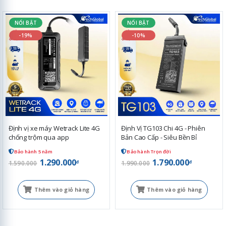
NỔI BẬT
NỔI BẬT
-19%
-10%
Định vị xe máy Wetrack Lite 4G
Định Vị TG103 Chi 4G - Phiên
chống trộm qua app
Bản Cao Cấp - Siêu Bền Bỉ
Bảo hành 5 năm
Bảo hành Trọn đời
1.290.000
1.790.000
đ
đ
1.590.000
1.990.000
Thêm vào giỏ hàng
Thêm vào giỏ hàng