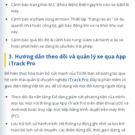
Cảnh báo trạng thái ACC (khóa điện): Biết ngay khi nào xe bật/tắt
máy.
Cảnh báo vi phạm vùng an toàn: Thiết lập "hàng rào ảo" (ví dụ
quanh nhà hoặc công ty), gửi báo động khi xe ra khỏi khu vực
này.
Cảnh báo quá tốc độ & cảnh báo rung: Giám sát hành vi lái xe
hoặc phát hiện xe đang bị cẩu/kéo trái phép.
3. Hướng dẫn theo dõi và quản lý xe qua App
iTrack Pro
Để hiện thực hóa toàn bộ sức mạnh của TG09, bạn sẽ tương tác qua
hệ sinh thái quản lý chuyên nghiệp
iTrack Pro
. Đây là phần mềm có
giao diện tiếng Việt tối ưu, dễ sử dụng với mọi đối tượng người dùng.
Theo dõi đa nền tảng: Dễ dàng giám sát phương tiện của mình
mọi lúc mọi nơi thông qua App iTrack Pro trên điện thoại (iOS và
Android) hoặc truy cập trực tiếp bằng trình duyệt trên máy tính
(PC).
Lưu trữ lịch sử hành trình: Hệ thống tự động ghi nhớ và lưu trữ
toàn bộ lịch sử di chuyển, các điểm dừng đỗ, thời gian dừng, và