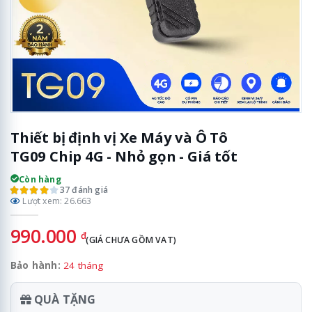
Thiết bị định vị Xe Máy và Ô Tô
TG09 Chip 4G - Nhỏ gọn - Giá tốt
Còn hàng
37 đánh giá
Lượt xem: 26.663
990.000
đ
(GIÁ CHƯA GỒM VAT)
Bảo hành:
24 tháng
QUÀ TẶNG