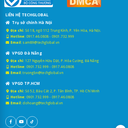
LIÊN HỆ TECHGLOBAL
Trụ sở chính Hà Nội
Địa chỉ:
Số 18, ngõ 112 Trung Kính, P. Yên Hòa, Hà Nội.
Hotline:
0917.46.0808
-
0901.732.999
Email:
sam89@techglobal.vn
VPGD Đà Nẵng
Địa chỉ:
127 Nguyễn Hữu Dật, P. Hòa Cường, Đà Nẵng
Hotline:
0901.732.999
-
0917.46.0808
Email:
truongbn@techglobal.vn
VPGD TP.HCM
Địa chỉ:
Số 52, Bàu Cát 2, P. Tân Bình, TP. Hồ Chí Minh
Hotline:
0901.732.999
-
0917.46.0808
Email:
dohoang@techglobal.vn