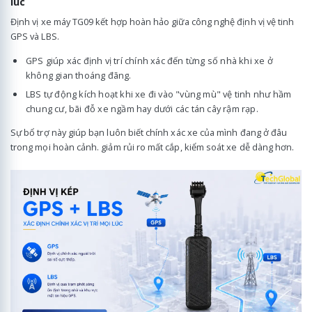
lúc
Định vị xe máy TG09 kết hợp hoàn hảo giữa công nghệ định vị vệ tinh
GPS và LBS.
GPS giúp xác định vị trí chính xác đến từng số nhà khi xe ở
không gian thoáng đãng.
LBS tự động kích hoạt khi xe đi vào "vùng mù" vệ tinh như hầm
chung cư, bãi đỗ xe ngầm hay dưới các tán cây rậm rạp.
Sự bổ trợ này giúp bạn luôn biết chính xác xe của mình đang ở đâu
trong mọi hoàn cảnh. giảm rủi ro mất cắp, kiểm soát xe dễ dàng hơn.