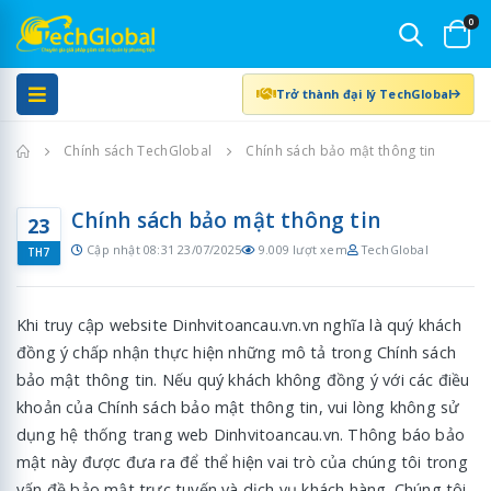
0
Trở thành đại lý TechGlobal
Trang chủ
Chính sách TechGlobal
Chính sách bảo mật thông tin
Chính sách bảo mật thông tin
23
Cập nhật 08:31 23/07/2025
9.009 lượt xem
TechGlobal
TH7
Khi truy cập website Dinhvitoancau.vn.vn nghĩa là quý khách
đồng ý chấp nhận thực hiện những mô tả trong Chính sách
bảo mật thông tin. Nếu quý khách không đồng ý với các điều
khoản của Chính sách bảo mật thông tin, vui lòng không sử
dụng hệ thống trang web Dinhvitoancau.vn. Thông báo bảo
mật này được đưa ra để thể hiện vai trò của chúng tôi trong
vấn đề bảo mật trực tuyến và dịch vụ khách hàng. Chúng tôi