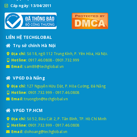
Cấp ngày: 13/04/2011
LIÊN HỆ TECHGLOBAL
Trụ sở chính Hà Nội
Địa chỉ:
Số 18, ngõ 112 Trung Kính, P. Yên Hòa, Hà Nội.
Hotline:
0917.46.0808
-
0901.732.999
Email:
sam89@techglobal.vn
VPGD Đà Nẵng
Địa chỉ:
127 Nguyễn Hữu Dật, P. Hòa Cường, Đà Nẵng
Hotline:
0901.732.999
-
0917.46.0808
Email:
truongbn@techglobal.vn
VPGD TP.HCM
Địa chỉ:
Số 52, Bàu Cát 2, P. Tân Bình, TP. Hồ Chí Minh
Hotline:
0901.732.999
-
0917.46.0808
Email:
dohoang@techglobal.vn