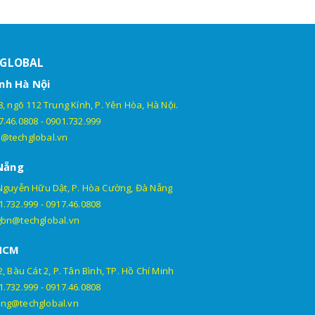
HGLOBAL
nh Hà Nội
, ngõ 112 Trung Kính, P. Yên Hòa, Hà Nội.
7.46.0808
-
0901.732.999
@techglobal.vn
Nẵng
Nguyễn Hữu Dật, P. Hòa Cường, Đà Nẵng
1.732.999
-
0917.46.0808
gbn@techglobal.vn
HCM
, Bàu Cát 2, P. Tân Bình, TP. Hồ Chí Minh
1.732.999
-
0917.46.0808
ng@techglobal.vn