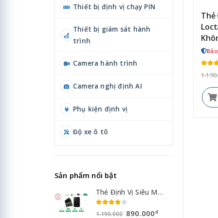
Thiết bị định vị chạy PIN
Thẻ 
Loct
Thiết bị giám sát hành
Khô
trình
Bảo
Camera hành trình
1.190
Camera nghị định AI
Phụ kiện định vị
Độ xe ô tô
Sản phẩm nổi bật
Thẻ Định Vị Siêu Mỏng Loctag LT1 - Định Vị Không Sim
890.000
đ
1.190.000