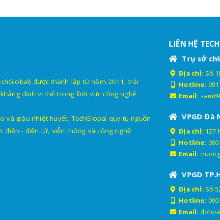
LIÊN HỆ TEC
Trụ sở chí
Địa chỉ:
Số 18
lobal) được thành lập từ năm 2011, trải
Hotline:
091
khẳng định vị thế trong lĩnh vực công nghệ
Email:
sam89
VPGD Đà 
o và giàu nhiệt huyết, TechGlobal quy tụ nguồn
c điện - điện tử, viễn thông và công nghệ
Địa chỉ:
127 
Hotline:
090
Email:
truon
VPGD TP.
Địa chỉ:
Số 52
Hotline:
090
Email:
dohoa