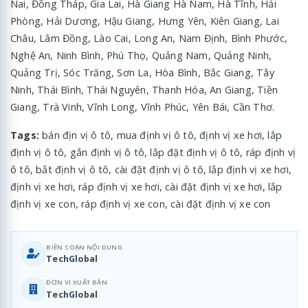
Nai, Đồng Tháp, Gia Lai, Hà Giang Hà Nam, Hà Tĩnh, Hải
Phòng, Hải Dương, Hậu Giang, Hưng Yên, Kiên Giang, Lai
Châu, Lâm Đồng, Lào Cai, Long An, Nam Định, Bình Phước,
Nghệ An, Ninh Bình, Phú Thọ, Quảng Nam, Quảng Ninh,
Quảng Trị, Sóc Trăng, Sơn La, Hòa Bình, Bắc Giang, Tây
Ninh, Thái Bình, Thái Nguyên, Thanh Hóa, An Giang, Tiền
Giang, Trà Vinh, Vĩnh Long, Vĩnh Phúc, Yên Bái, Cần Thơ.
Tags:
bán địn vị ô tô, mua định vị ô tô, định vị xe hơi, lắp
định vị ô tô, gắn định vị ô tô, lắp đặt định vị ô tô, ráp định vị
ô tô, bắt định vị ô tô, cài đặt định vị ô tô, lắp định vị xe hơi,
định vị xe hơi, ráp định vị xe hơi, cài đặt định vị xe hơi, lắp
định vị xe con, ráp định vị xe con, cài đặt định vị xe con
BIÊN SOẠN NỘI DUNG
TechGlobal
ĐƠN VỊ XUẤT BẢN
TechGlobal