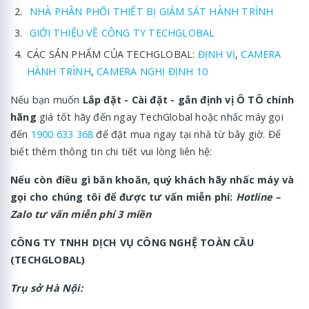
NHÀ PHÂN PHỐI THIẾT BỊ GIÁM SÁT HÀNH TRÌNH
GIỚI THIỆU VỀ CÔNG TY TECHGLOBAL
CÁC SẢN PHẨM CỦA TECHGLOBAL:
ĐỊNH VỊ
,
CAMERA
HÀNH TRÌNH
,
CAMERA NGHỊ ĐỊNH 10
Nếu bạn muốn
Lắp đặt - Cài đặt - gắn định vị Ô TÔ chính
hãng
giá tốt hãy đến ngay TechGlobal hoặc nhấc máy gọi
đến
1900 633 368
để đặt mua ngay tại nhà từ bây giờ. Để
biết thêm thông tin chi tiết vui lòng liên hệ:
Nếu còn điều gì băn khoăn, quý khách hãy nhấc máy và
gọi cho chúng tôi để được tư vấn miễn phí:
Hotline –
Zalo tư vấn miễn phí 3 miền
CÔNG TY TNHH DỊCH VỤ CÔNG NGHỆ TOÀN CẦU
(TECHGLOBAL)
Trụ sở Hà Nội: