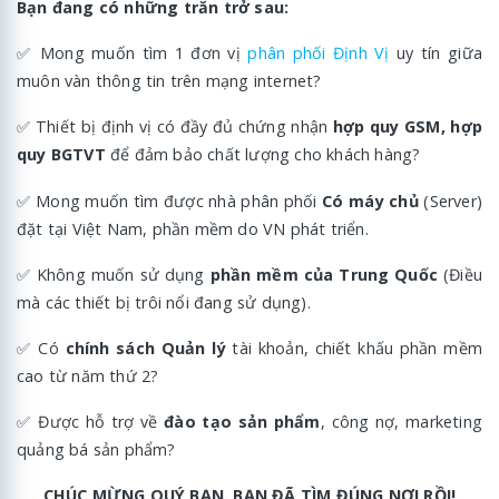
Bạn đang có những trăn trở sau:
✅
Mong muốn tìm 1 đơn vị
phân phối Định Vị
uy tín giữa
muôn vàn thông tin trên mạng internet?
✅
Thiết bị định vị có đầy đủ chứng nhận
hợp quy GSM,
hợp
quy BGTVT
để đảm bảo chất lượng cho khách hàng?
✅
Mong muốn tìm được nhà phân phối
Có máy chủ
(Server)
đặt tại Việt Nam, phần mềm do VN phát triển.
✅
Không muốn sử dụng
phần mềm của Trung Quốc
(Điều
mà các thiết bị trôi nổi đang sử dụng).
✅
Có
chính sách Quản lý
tài khoản, chiết khấu phần mềm
cao từ năm thứ 2?
✅
Được hỗ trợ về
đào tạo sản phẩm
, công nợ, marketing
quảng bá sản phẩm?
CHÚC MỪNG QUÝ BẠN. BẠN ĐÃ TÌM ĐÚNG NƠI RỒI!