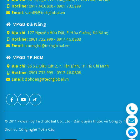
Hotline:
0917.46.0808
-
0901.732.999
Email:
sam89@techglobal.vn
VPGD Đà Nẵng
Địa chỉ:
127 Nguyễn Hữu Dật, P. Hòa Cường, Đà Nẵng
Hotline:
0901.732.999
-
0917.46.0808
Email:
truongbn@techglobal.vn
VPGD TP.HCM
Địa chỉ:
Số 52, Bàu Cát 2, P. Tân Bình, TP. Hồ Chí Minh
Hotline:
0901.732.999
-
0917.46.0808
Email:
dohoang@techglobal.vn
© 2011 Power By TechGlobal Co., Ltd - Bản quyền thuộc về Công ty TNHH
Dịch vụ Công nghệ Toàn Cầu