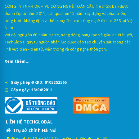
CÔNG TY TNHH DỊCH VỤ CÔNG NGHỆ TOÀN CẦU (TechGlobal) được
thành lập từ năm 2011, trải qua hơn 15 năm xây dựng và phát triển,
từng bước khẳng định vị thế trong lĩnh vực công nghệ định vị GPS tại Việt
Nam.
Với đội ngũ gần 60 nhân sự trẻ, năng động, sáng tạo và giàu nhiệt huyết,
TechGlobal quy tụ nguồn nhân lực được đào tạo chuyên sâu trong các
lĩnh vực điện - điện tử, viễn thông và công nghệ thông tin.
Xem thêm...
Giấy phép ĐKKD: 0105252565
Cấp ngày: 13/04/2011
LIÊN HỆ TECHGLOBAL
Trụ sở chính Hà Nội
Địa chỉ:
Số 18, ngõ 112 Trung Kính, P. Yên Hòa, Hà Nội.