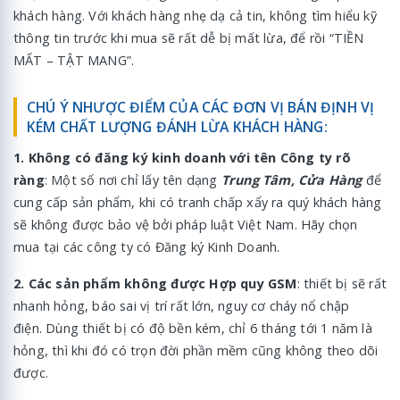
khách hàng. Với khách hàng nhẹ dạ cả tin, không tìm hiểu kỹ
thông tin trước khi mua sẽ rất dễ bị mất lừa, để rồi “TIỀN
MẤT – TẬT MANG”.
CHÚ Ý NHƯỢC ĐIỂM CỦA CÁC ĐƠN VỊ BÁN ĐỊNH VỊ
KÉM CHẤT LƯỢNG ĐÁNH LỪA KHÁCH HÀNG:
1. Không có đăng ký kinh doanh với tên Công ty rõ
ràng
: Một số nơi chỉ lấy tên dạng
Trung Tâm, Cửa Hàng
để
cung cấp sản phẩm, khi có tranh chấp xẩy ra quý khách hàng
sẽ không được bảo vệ bởi pháp luật Việt Nam. Hãy chọn
mua tại các công ty có Đăng ký Kinh Doanh.
2. Các sản phẩm không được Hợp quy GSM
: thiết bị sẽ rất
nhanh hỏng, báo sai vị trí rất lớn, nguy cơ cháy nổ chập
điện.
Dùng thiết bị có độ bền kém, chỉ 6 tháng tới 1 năm là
hỏng, thì khi đó có trọn đời phần mềm cũng không theo dõi
được.