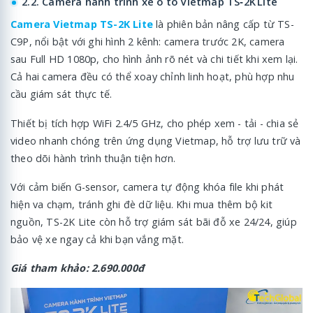
2.2. Camera hành trình xe ô tô Vietmap TS‑2K Lite
Camera Vietmap TS-2K Lite
là phiên bản nâng cấp từ TS-
C9P, nổi bật với ghi hình 2 kênh: camera trước 2K, camera
sau Full HD 1080p, cho hình ảnh rõ nét và chi tiết khi xem lại.
Cả hai camera đều có thể xoay chỉnh linh hoạt, phù hợp nhu
cầu giám sát thực tế.
Thiết bị tích hợp WiFi 2.4/5 GHz, cho phép xem - tải - chia sẻ
video nhanh chóng trên ứng dụng Vietmap, hỗ trợ lưu trữ và
theo dõi hành trình thuận tiện hơn.
Với cảm biến G-sensor, camera tự động khóa file khi phát
hiện va chạm, tránh ghi đè dữ liệu. Khi mua thêm bộ kit
nguồn, TS-2K Lite còn hỗ trợ giám sát bãi đỗ xe 24/24, giúp
bảo vệ xe ngay cả khi bạn vắng mặt.
Giá tham khảo: 2.690.000đ