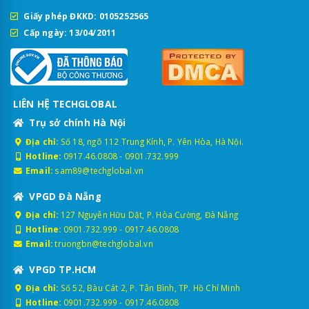
Giấy phép ĐKKD: 0105252565
Cấp ngày: 13/04/2011
LIÊN HỆ TECHGLOBAL
Trụ sở chính Hà Nội
Địa chỉ:
Số 18, ngõ 112 Trung Kính, P. Yên Hòa, Hà Nội.
Hotline:
0917.46.0808
-
0901.732.999
Email:
sam89@techglobal.vn
VPGD Đà Nẵng
Địa chỉ:
127 Nguyễn Hữu Dật, P. Hòa Cường, Đà Nẵng
Hotline:
0901.732.999
-
0917.46.0808
Email:
truongbn@techglobal.vn
VPGD TP.HCM
Địa chỉ:
Số 52, Bàu Cát 2, P. Tân Bình, TP. Hồ Chí Minh
Hotline:
0901.732.999
-
0917.46.0808