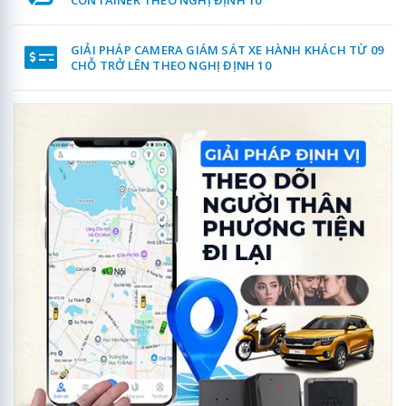
GIẢI PHÁP CAMERA GIÁM SÁT XE HÀNH KHÁCH TỪ 09
CHỖ TRỞ LÊN THEO NGHỊ ĐỊNH 10