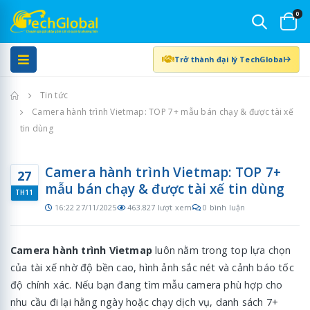
0
Trở thành đại lý TechGlobal
Trang chủ
Tin tức
Camera hành trình Vietmap: TOP 7+ mẫu bán chạy & được tài xế
tin dùng
Camera hành trình Vietmap: TOP 7+
27
mẫu bán chạy & được tài xế tin dùng
TH11
16:22 27/11/2025
463.827 lượt xem
0 bình luận
Camera hành trình Vietmap
luôn nằm trong top lựa chọn
của tài xế nhờ độ bền cao, hình ảnh sắc nét và cảnh báo tốc
độ chính xác. Nếu bạn đang tìm mẫu camera phù hợp cho
nhu cầu đi lại hằng ngày hoặc chạy dịch vụ, danh sách 7+