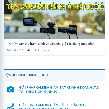
TOP 7+ camera hành trình 2K sắc nét, giá tốt, đáng mua nhất
03/03/2026
3.343 lượt xem
NỘI DUNG ĐÁNG CHÚ Ý
GIẢI PHÁP CAMERA GIÁM SÁT XE KINH DOANH VẬN
TẢI THEO NGHỊ ĐỊNH 10
GIẢI PHÁP CAMERA GIÁM SÁT XE ĐẦU KÉO,
CONTAINER THEO NGHỊ ĐỊNH 10