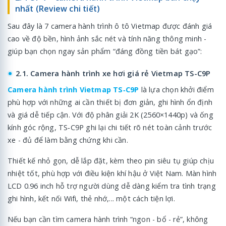
nhất (Review chi tiết)
Sau đây là 7 camera hành trình ô tô Vietmap được đánh giá
cao về độ bền, hình ảnh sắc nét và tính năng thông minh -
giúp bạn chọn ngay sản phẩm “đáng đồng tiền bát gạo”:
2.1. Camera hành trình xe hơi giá rẻ Vietmap TS-C9P
Camera hành trình Vietmap TS‑C9P
là lựa chọn khởi điểm
phù hợp với những ai cần thiết bị đơn giản, ghi hình ổn định
và giá dễ tiếp cận. Với độ phân giải 2K (2560×1440p) và ống
kính góc rộng, TS‑C9P ghi lại chi tiết rõ nét toàn cảnh trước
xe - đủ để làm bằng chứng khi cần.
Thiết kế nhỏ gọn, dễ lắp đặt, kèm theo pin siêu tụ giúp chịu
nhiệt tốt, phù hợp với điều kiện khí hậu ở Việt Nam. Màn hình
LCD 0.96 inch hỗ trợ người dùng dễ dàng kiểm tra tình trạng
ghi hình, kết nối Wifi, thẻ nhớ,... một cách tiện lợi.
Nếu bạn cần tìm camera hành trình “ngon - bổ - rẻ”, không