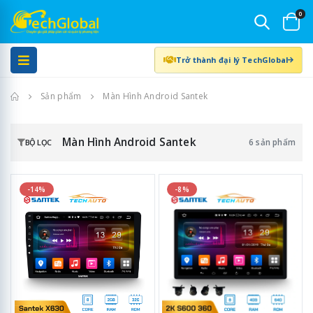
0
Trở thành đại lý TechGlobal
Trang chủ
Sản phẩm
Màn Hình Android Santek
Màn Hình Android Santek
6 sản phẩm
BỘ LỌC
-14%
-8%