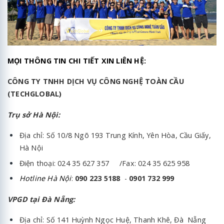
MỌI THÔNG TIN CHI TIẾT XIN LIÊN HỆ:
CÔNG TY TNHH DỊCH VỤ CÔNG NGHỆ TOÀN CẦU
(TECHGLOBAL)
Trụ sở Hà Nội:
Địa chỉ: Số 10/8 Ngõ 193 Trung Kính, Yên Hòa, Cầu Giấy,
Hà Nội
Điện thoại: 024 35 627 357 /Fax: 024 35 625 958
Hotline Hà Nội
:
090 223 5188
-
0901 732 999
VPGD tại Đà Nẵng:
Địa chỉ: Số 141 Huỳnh Ngọc Huệ, Thanh Khê, Đà Nẵng