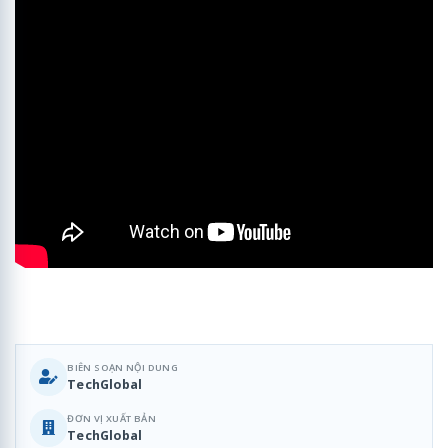
BIÊN SOẠN NỘI DUNG
TechGlobal
ĐƠN VỊ XUẤT BẢN
TechGlobal