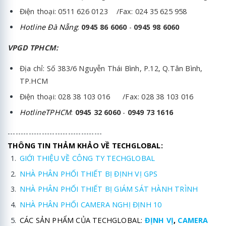
Điện thoại: 0511 626 0123 /Fax: 024 35 625 958
Hotline Đà Nẵng
:
0945 86 6060
-
0945 98 6060
VPGD TPHCM:
Địa chỉ: Số 383/6 Nguyễn Thái Bình, P.12, Q.Tân Bình,
TP.HCM
Điện thoại: 028 38 103 016 /Fax: 028 38 103 016
HotlineTPHCM
:
0945 32 6060
-
0949 73 1616
------------------------------------
THÔNG TIN THẢM KHẢO VỀ TECHGLOBAL:
GIỚI THIỆU VỀ CÔNG TY TECHGLOBAL
NHÀ PHÂN PHỐI THIẾT BỊ ĐỊNH VỊ GPS
NHÀ PHÂN PHỐI THIẾT BỊ GIÁM SÁT HÀNH TRÌNH
NHÀ PHÂN PHỐI CAMERA NGHỊ ĐỊNH 10
CÁC SẢN PHẨM CỦA TECHGLOBAL:
ĐỊNH VỊ
,
CAMERA