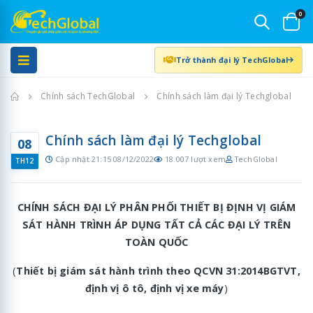
0
Trở thành đại lý TechGlobal
Trang chủ
Chính sách TechGlobal
Chính sách làm đại lý Techglobal
Chính sách làm đại lý Techglobal
08
Cập nhật 21:15 08/12/2022
18.007 lượt xem
TechGlobal
TH12
CHÍNH SÁCH ĐẠI LÝ PHÂN PHỐI THIẾT BỊ ĐỊNH VỊ GIÁM
SÁT HÀNH TRÌNH ÁP DỤNG TẤT CẢ CÁC ĐẠI LÝ TRÊN
TOÀN QUỐC
(
Thiết bị giám sát hành trình
theo QCVN 31:2014BGTVT,
định vị ô tô, định vị xe máy
)