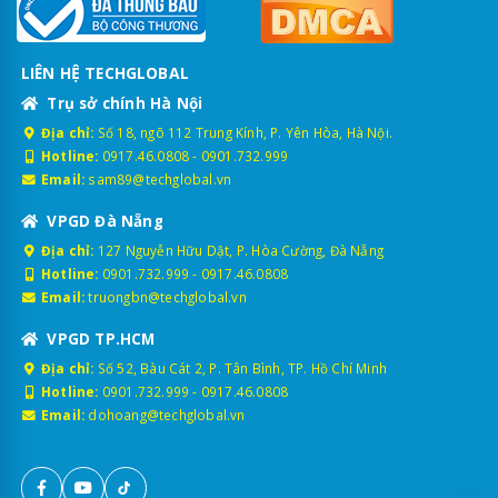
LIÊN HỆ TECHGLOBAL
Trụ sở chính Hà Nội
Địa chỉ:
Số 18, ngõ 112 Trung Kính, P. Yên Hòa, Hà Nội.
Hotline:
0917.46.0808
-
0901.732.999
Email:
sam89@techglobal.vn
VPGD Đà Nẵng
Địa chỉ:
127 Nguyễn Hữu Dật, P. Hòa Cường, Đà Nẵng
Hotline:
0901.732.999
-
0917.46.0808
Email:
truongbn@techglobal.vn
VPGD TP.HCM
Địa chỉ:
Số 52, Bàu Cát 2, P. Tân Bình, TP. Hồ Chí Minh
Hotline:
0901.732.999
-
0917.46.0808
Email:
dohoang@techglobal.vn