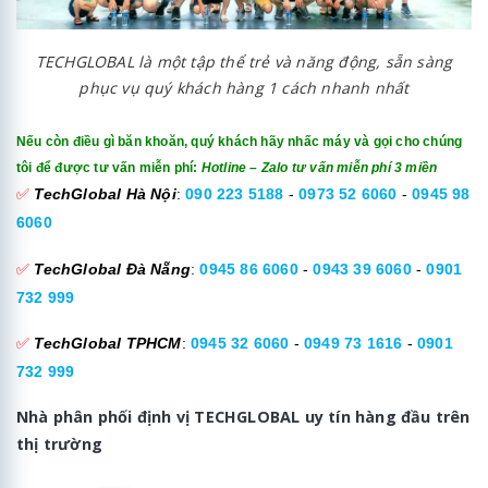
TECHGLOBAL là một tập thể trẻ và năng động, sẵn sàng
phục vụ quý khách hàng 1 cách nhanh nhất
Nếu còn điều gì băn khoăn, quý khách hãy nhấc máy và gọi cho chúng
tôi để được tư vấn miễn phí:
Hotline – Zalo tư vấn miễn phí 3 miền
✅
TechGlobal Hà Nội
:
090 223 5188
-
0973 52 6060
-
0945 98
6060
✅
TechGlobal Đà Nẵng
:
0945 86 6060
-
0943 39 6060
-
0901
732 999
✅
TechGlobal TPHCM
:
0945 32 6060
-
0949 73 1616
-
0901
732 999
Nhà phân phối định vị TECHGLOBAL uy tín hàng đầu trên
thị trường