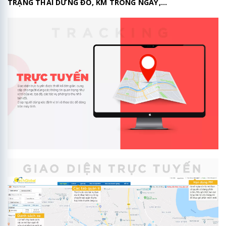
TRẠNG THÁI DỪNG ĐỖ, KM TRONG NGÀY,...