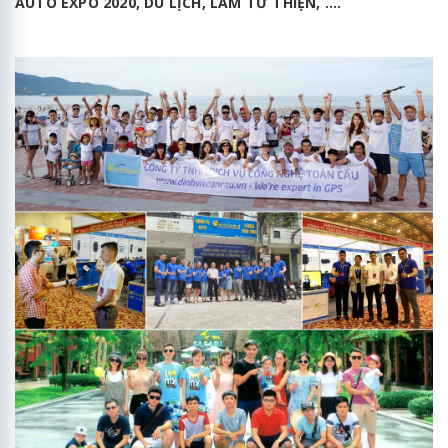
AUTO EXPO 2020, DU LỊCH, LÀM TỪ THIỆN, ....