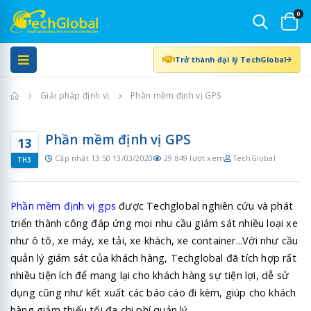
0
Trở thành đại lý TechGlobal
Trang chủ
Giải pháp định vị
Phần mềm định vị GPS
Phần mềm định vị GPS
13
Cập nhật 13:50 13/03/2020
29.849 lượt xem
TechGlobal
TH3
Phần mềm định vị gps
được Techglobal nghiên cứu và phát
triển thành công đáp ứng mọi nhu cầu giám sát nhiều loại xe
như ô tô, xe máy, xe tải, xe khách, xe container...Với như cầu
quản lý giám sát của khách hàng, Techglobal đã tích hợp rất
nhiều tiện ích để mang lại cho khách hàng sự tiện lợi, dễ sử
dụng cũng như kết xuất các báo cáo đi kèm, giúp cho khách
hàng giảm thiểu tối đa chi phí quản lý.