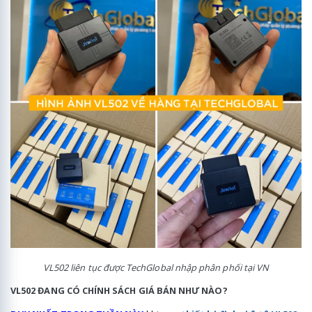
VL502 liên tục được TechGlobal nhập phân phối tại VN
VL502 ĐANG CÓ CHÍNH SÁCH GIÁ BÁN NHƯ NÀO?