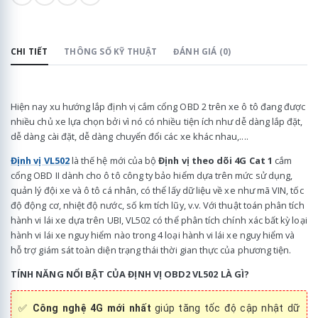
CHI TIẾT
THÔNG SỐ KỸ THUẬT
ĐÁNH GIÁ (0)
Hiện nay xu hướng lắp định vị cắm cổng OBD 2 trên xe ô tô đang được
nhiều chủ xe lựa chọn bởi vì nó có nhiều tiện ích như dễ dàng lắp đặt,
dễ dàng cài đặt, dễ dàng chuyển đổi các xe khác nhau,....
Định vị VL502
là thế hệ mới của bộ
Định vị theo dõi 4G Cat 1
cắm
cổng OBD II dành cho ô tô công ty bảo hiểm dựa trên mức sử dụng,
quản lý đội xe và ô tô cá nhân, có thể lấy dữ liệu về xe như mã VIN, tốc
độ động cơ, nhiệt độ nước, số km tích lũy, v.v. Với thuật toán phân tích
hành vi lái xe dựa trên UBI, VL502 có thể phân tích chính xác bất kỳ loại
hành vi lái xe nguy hiểm nào trong 4 loại hành vi lái xe nguy hiểm và
hỗ trợ giám sát toàn diện trạng thái thời gian thực của phương tiện.
TÍNH NĂNG NỔI BẬT CỦA ĐỊNH VỊ OBD2 VL502 LÀ GÌ?
✅
Công nghệ 4G mới nhất
giúp tăng tốc độ cập nhật dữ