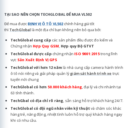
TẠI SAO NÊN CHỌN TECHGLOBAL ĐỂ MUA VL502
Để mua được
ĐỊNH VỊ Ô TÔ VL502
chính hãng giá tốt
thì
TechGlobal
là một địa chỉ bạn không nên bỏ qua bởi:
TechGlobal cung cấp
các sản phẩm đều được đo kiểm và
Chứng nhận
Hợp Quy GSM
,
Hợp quy Bộ GTVT
TechGlobal được cấp
chứng nhận
ISO 9001:2015
trong lĩnh
vực
Sản Xuất Định Vị GPS
TechGlobal với hơn 12 năm
là nhà cung cấp camera hành trình
ô tô nói riêng và giải pháp quản lý
giám sát hành trình xe
trực
tuyến nới chung
TechGlobal có hơn
50.000 khách hàng
, đại lý và chi nhánh tại
63 tỉnh thành.
TechGbal có địa chỉ rõ ràng
, sẵn sàng hỗ trợ khách hàng 24/7.
TechGlobal có đội ngũ nhân viên kỹ thuật
và chăm sóc khác
hàng trẻ, năng động, nhiệt tình luôn hỗ trợ quý khách hàng ngay
khi có nhu cầu.