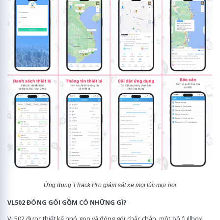
Ứng dụng TTrack Pro giám sát xe mọi lúc mọi nơi
VL502 ĐÓNG GÓI GỒM CÓ NHỮNG GÌ?
VL502 được thiết kế nhỏ gọn và đóng gói chắc chắn, một bộ fullbox