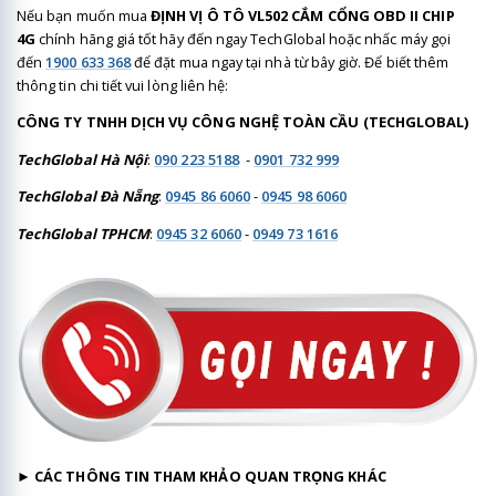
Nếu bạn muốn mua
ĐỊNH VỊ Ô TÔ VL502 CẮM CỔNG OBD II CHIP
4G
chính hãng giá tốt hãy đến ngay TechGlobal hoặc nhấc máy gọi
đến
1900 633 368
để đặt mua ngay tại nhà từ bây giờ. Để biết thêm
thông tin chi tiết vui lòng liên hệ:
CÔNG TY TNHH DỊCH VỤ CÔNG NGHỆ TOÀN CẦU (TECHGLOBAL)
TechGlobal Hà Nội
:
090 223 5188
-
0901 732 999
TechGlobal Đà Nẵng
:
0945 86 6060
-
0945 98 6060
TechGlobal TPHCM
:
0945 32 6060
-
0949 73 1616
►
CÁC
THÔNG TIN THAM KHẢO QUAN TRỌNG KHÁC