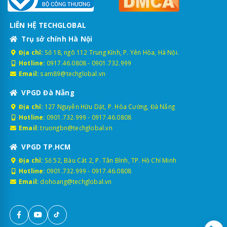
LIÊN HỆ TECHGLOBAL
Trụ sở chính Hà Nội
Địa chỉ:
Số 18, ngõ 112 Trung Kính, P. Yên Hòa, Hà Nội.
Hotline:
0917.46.0808
-
0901.732.999
Email:
sam89@techglobal.vn
VPGD Đà Nẵng
Địa chỉ:
127 Nguyễn Hữu Dật, P. Hòa Cường, Đà Nẵng
Hotline:
0901.732.999
-
0917.46.0808
Email:
truongbn@techglobal.vn
VPGD TP.HCM
Địa chỉ:
Số 52, Bàu Cát 2, P. Tân Bình, TP. Hồ Chí Minh
Hotline:
0901.732.999
-
0917.46.0808
Email:
dohoang@techglobal.vn