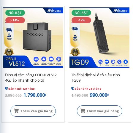
NỔI BẬT
NỔI BẬT
-14%
-17%
Định vị cắm cổng OBD-II VL512
Thiết bị định vị ô tô siêu nhỏ
4G, lắp nhanh cho ô tô
TG09
Bảo hành 12 tháng
Bảo hành 24 tháng
1.790.000
990.000
đ
đ
2.090.000
1.190.000
Thêm vào giỏ hàng
Thêm vào giỏ hàng