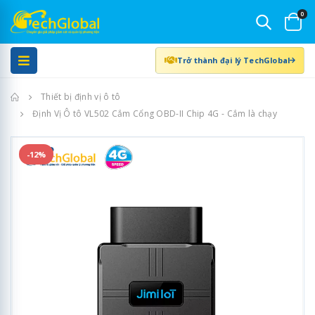
0
Trở thành đại lý TechGlobal
Trang chủ
Thiết bị định vị ô tô
Định Vị Ô tô VL502 Cắm Cổng OBD-II Chip 4G - Cắm là chạy
-12%