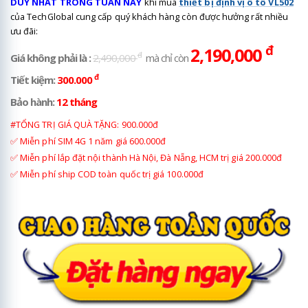
DUY NHẤT TRONG TUẦN NÀY
khi mua
thiết bị định vị ô tô VL502
của TechGlobal cung cấp quý khách hàng còn được hưởng rất nhiều
ưu đãi:
đ
2,190,000
đ
Giá không phải là :
2,490,000
mà chỉ còn
đ
Tiết kiệm:
300.000
Bảo hành:
12 tháng
#TỔNG TRỊ GIÁ QUÀ TẶNG: 900.000đ
✅ Miễn phí SIM 4G 1 năm giá 600.000đ
✅ Miễn phí lắp đặt nội thành Hà Nội, Đà Nẵng, HCM trị giá 200.000đ
✅ Miễn phí ship COD toàn quốc trị giá 100.000đ