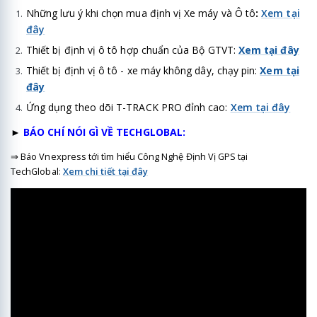
Những lưu ý khi chọn mua định vị Xe máy và Ô tô
:
Xem tại
đây
Thiết bị định vị ô tô hợp chuẩn của Bộ GTVT:
Xem tại đây
Thiết bị định vị ô tô - xe máy không dây, chạy pin:
Xem tại
đây
Ứng dụng theo dõi T-TRACK PRO đỉnh cao:
Xem tại đây
►
BÁO CHÍ NÓI GÌ VỀ TECHGLOBAL:
⇒
Báo Vnexpress tới tìm hiểu Công Nghệ Định Vị GPS tại
TechGlobal
:
Xem chi tiết tại đây