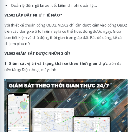
Quản lý đội ngũ lái xe, tiết kiệm chi phí quản lý,...
VL502 LẮP ĐẶT NHƯ THẾ NÀO?
Với thiết kế chuẩn cổng OBD2, VL502 chỉ cần được cắm vào cổng OBD2
trên các dòng xe ô tô hiện nay là có thể hoạt động được ngay. Giúp
bạn tiết kiệm và chủ động thời gian trong lắp đặt. Rất dễ dàng, kể cả
chị em phụ nữ.
VL502 GIÁM SÁT ĐƯỢC NHỮNG GÌ?
1. Giám sát vị trí và trạng thái xe theo thời gian thực
trên đa
nền tảng: Điện thoại, máy tính