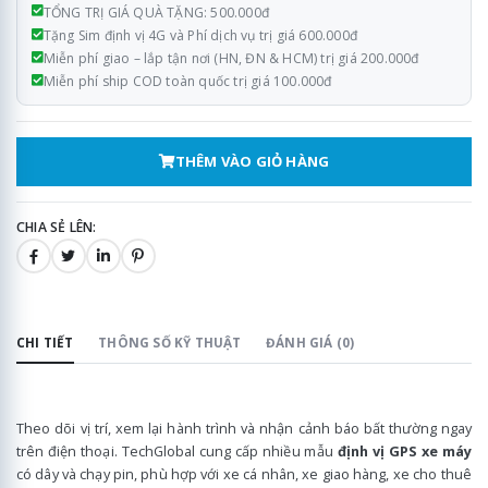
TỔNG TRỊ GIÁ QUÀ TẶNG: 500.000đ
Tặng Sim định vị 4G và Phí dịch vụ trị giá 600.000đ
Miễn phí giao – lắp tận nơi (HN, ĐN & HCM) trị giá 200.000đ
Miễn phí ship COD toàn quốc trị giá 100.000đ
THÊM VÀO GIỎ HÀNG
CHIA SẺ LÊN:
CHI TIẾT
THÔNG SỐ KỸ THUẬT
ĐÁNH GIÁ (0)
Theo dõi vị trí, xem lại hành trình và nhận cảnh báo bất thường ngay
trên điện thoại. TechGlobal cung cấp nhiều mẫu
định vị GPS xe máy
có dây và chạy pin, phù hợp với xe cá nhân, xe giao hàng, xe cho thuê