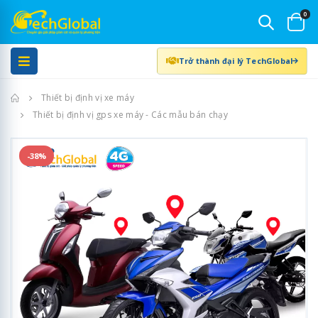
0
Trở thành đại lý TechGlobal
Trang chủ
Thiết bị định vị xe máy
Thiết bị định vị gps xe máy - Các mẫu bán chạy
-38%