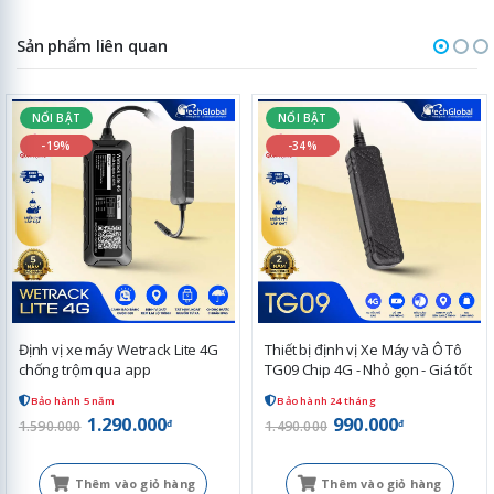
Sản phẩm liên quan
NỔI BẬT
NỔI BẬT
-19%
-34%
Định vị xe máy Wetrack Lite 4G
Thiết bị định vị Xe Máy và Ô Tô
chống trộm qua app
TG09 Chip 4G - Nhỏ gọn - Giá tốt
Bảo hành 5 năm
Bảo hành 24 tháng
1.290.000
990.000
đ
đ
1.590.000
1.490.000
Thêm vào giỏ hàng
Thêm vào giỏ hàng