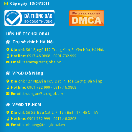
Cấp ngày: 13/04/2011
LIÊN HỆ TECHGLOBAL
Trụ sở chính Hà Nội
Địa chỉ:
Số 18, ngõ 112 Trung Kính, P. Yên Hòa, Hà Nội.
Hotline:
0917.46.0808
-
0901.732.999
Email:
sam89@techglobal.vn
VPGD Đà Nẵng
Địa chỉ:
127 Nguyễn Hữu Dật, P. Hòa Cường, Đà Nẵng
Hotline:
0901.732.999
-
0917.46.0808
Email:
truongbn@techglobal.vn
VPGD TP.HCM
Địa chỉ:
Số 52, Bàu Cát 2, P. Tân Bình, TP. Hồ Chí Minh
Hotline:
0901.732.999
-
0917.46.0808
Email:
dohoang@techglobal.vn