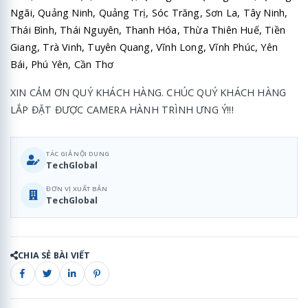
Ngãi, Quảng Ninh, Quảng Trị, Sóc Trăng, Sơn La, Tây Ninh,
Thái Bình, Thái Nguyên, Thanh Hóa, Thừa Thiên Huế, Tiền
Giang, Trà Vinh, Tuyên Quang, Vĩnh Long, Vĩnh Phúc, Yên
Bái, Phú Yên, Cần Thơ
XIN CẢM ƠN QUÝ KHÁCH HÀNG. CHÚC QUÝ KHÁCH HÀNG
LẮP ĐẶT ĐƯỢC CAMERA HÀNH TRÌNH ƯNG Ý!!!
TÁC GIẢ NỘI DUNG
TechGlobal
ĐƠN VỊ XUẤT BẢN
TechGlobal
CHIA SẺ BÀI VIẾT