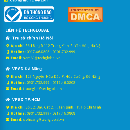
Cấp ngày: 13/04/2011
LIÊN HỆ TECHGLOBAL
Trụ sở chính Hà Nội
Địa chỉ:
Số 18, ngõ 112 Trung Kính, P. Yên Hòa, Hà Nội.
Hotline:
0917.46.0808
-
0901.732.999
Email:
sam89@techglobal.vn
VPGD Đà Nẵng
Địa chỉ:
127 Nguyễn Hữu Dật, P. Hòa Cường, Đà Nẵng
Hotline:
0901.732.999
-
0917.46.0808
Email:
truongbn@techglobal.vn
VPGD TP.HCM
Địa chỉ:
Số 52, Bàu Cát 2, P. Tân Bình, TP. Hồ Chí Minh
Hotline:
0901.732.999
-
0917.46.0808
Email:
dohoang@techglobal.vn