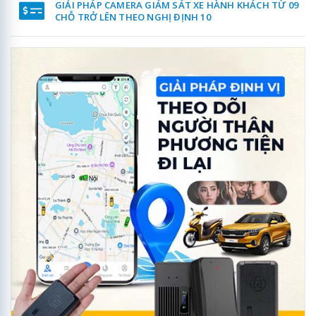
GIẢI PHÁP CAMERA GIÁM SÁT XE HÀNH KHÁCH TỪ 09
CHỖ TRỞ LÊN THEO NGHỊ ĐỊNH 10