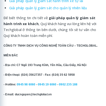
Giải pháp quản lý giám sát hành trình xe tự lái
Giải pháp quản lý giám sát cho quản lý nhiên liệu
Để biết thông tin chi tiết về
giải pháp quản lý giám sát
hành trình xe khách
, Quý khách hàng vui lòng liên hệ với
Techglobal ở thông tin bên dưới, chúng tôi sẽ tư vấn cho
Quý khách hoàn toàn miễn phí.
CÔNG TY TNHH DỊCH VỤ CÔNG NGHỆ TOÀN CẦU – TECHGLOBAL.
MIỀN BẮC
- Địa chỉ: C7 Ngõ 193 Trung Kính, Yên Hòa, Cầu Giấy, Hà Nội
- Điện thoại: (024) 35627357 - Fax: (024) 35 62 5958
- Hotline:
0945 98 6060
-
0945 19 6060
-
0902 235 188
- Email: ducnguyen@techglobal.vn