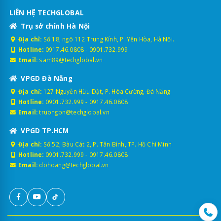
LIÊN HỆ TECHGLOBAL
Trụ sở chính Hà Nội
Địa chỉ:
Số 18, ngõ 112 Trung Kính, P. Yên Hòa, Hà Nội.
Hotline:
0917.46.0808
-
0901.732.999
Email:
sam89@techglobal.vn
VPGD Đà Nẵng
Địa chỉ:
127 Nguyễn Hữu Dật, P. Hòa Cường, Đà Nẵng
Hotline:
0901.732.999
-
0917.46.0808
Email:
truongbn@techglobal.vn
VPGD TP.HCM
Địa chỉ:
Số 52, Bàu Cát 2, P. Tân Bình, TP. Hồ Chí Minh
Hotline:
0901.732.999
-
0917.46.0808
Email:
dohoang@techglobal.vn