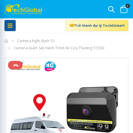
0
Trở thành đại lý TechGlobal
Trang chủ
Camera Nghị Định 10
Camera Giám Sát Hành Trình Xe Cứu Thương TC500
-9%