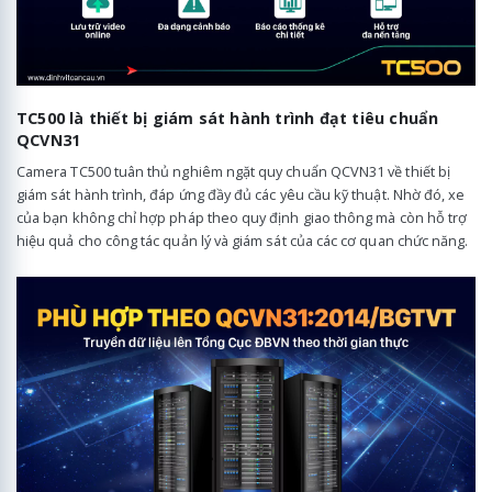
TC500 là thiết bị giám sát hành trình đạt tiêu chuẩn
QCVN31
Camera TC500 tuân thủ nghiêm ngặt quy chuẩn QCVN31 về thiết bị
giám sát hành trình, đáp ứng đầy đủ các yêu cầu kỹ thuật. Nhờ đó, xe
của bạn không chỉ hợp pháp theo quy định giao thông mà còn hỗ trợ
hiệu quả cho công tác quản lý và giám sát của các cơ quan chức năng.