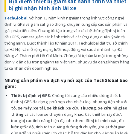
Địa điểm thiết bị giám sát hành trình và thiết
bị ghi nhận hình ảnh lái xe
TechGlobal
, với hơn 13 năm kinh nghiệm trong lĩnh vực công nghệ
định vị GPS và giám sát giao thông, chuyên cung cấp các sản phẩm và
giải pháp tiên tiến. Chúng tôi tập trung vào các hệ thống định vị toàn
cầu GPS, camera giám sát hành trình và các ứng dụng quản lý vận tải
thông minh. Được thành lập từ năm 2011, TechGlobal đặt trụ sở chính
tại Hà Nội và mở rộng mạng lưới hoạt động với các chi nhánh tại Đà
Nẵng và Thành phố Hồ Chí Minh. Chúng tôi tự hào là một trong những
đơn vị dẫn đầu trong ngành tại Việt Nam, phục vụ đa dạng khách hàng
từ cá nhân đến doanh nghiệp.
Những sản phẩm và dịch vụ nổi bật của TechGlobal bao
gồm:
Thiết bị định vị GPS:
Chúng tôi cung cấp nhiều dòng thiết bị
định vị GPS đa dạng, phù hợp cho nhiều loại phương tiện như
ô
tô
,
xe máy
,
xe tải
,
xe khách
,
xe cứu thương
,
xe cứu hộ giao
thông
và các loại xe chuyên dụng khác. Các thiết bị này được
trang bị các tính năng hiện đại như theo dõi vị trí chính xác, đo
lường tốc độ, tính toán quãng đường di chuyển, ghi lại thời gian
dừng đỗ và nhiều tiện ích khác, hỗ trợ đắc lực cho việc quản lý và