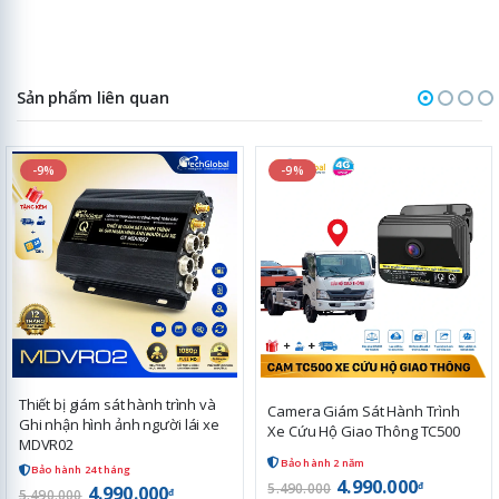
Sản phẩm liên quan
-9%
-9%
Thiết bị giám sát hành trình và
Camera Giám Sát Hành Trình
Ghi nhận hình ảnh người lái xe
Xe Cứu Hộ Giao Thông TC500
MDVR02
Bảo hành 2 năm
Bảo hành 24 tháng
4.990.000
đ
5.490.000
4.990.000
đ
5.490.000