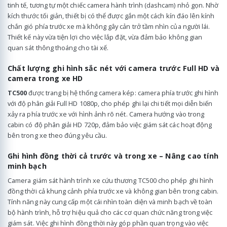
tinh tế, tương tự một chiếc camera hành trình (dashcam) nhỏ gọn. Nhờ
kích thước tối giản, thiết bị có thể được gắn một cách kín đáo lên kính
chắn gió phía trước xe mà không gây cản trở tầm nhìn của người lái.
Thiết kế này vừa tiện lợi cho việc lắp đặt, vừa đảm bảo không gian
quan sát thông thoáng cho tài xế.
Chất lượng ghi hình sắc nét với camera trước Full HD và
camera trong xe HD
TC500
được trang bị hệ thống camera kép: camera phía trước ghi hình
với độ phân giải Full HD 1080p, cho phép ghi lại chi tiết mọi diễn biến
xảy ra phía trước xe với hình ảnh rõ nét. Camera hướng vào trong
cabin có độ phân giải HD 720p, đảm bảo việc giám sát các hoạt động
bên trong xe theo đúng yêu cầu.
Ghi hình đồng thời cả trước và trong xe – Nâng cao tính
minh bạch
Camera giám sát hành trình xe cứu thương TC500 cho phép ghi hình
đồng thời cả khung cảnh phía trước xe và không gian bên trong cabin.
Tính năng này cung cấp một cái nhìn toàn diện và minh bạch về toàn
bộ hành trình, hỗ trợ hiệu quả cho các cơ quan chức năng trong việc
giám sát. Việc ghi hình đồng thời này góp phần quan trọng vào việc