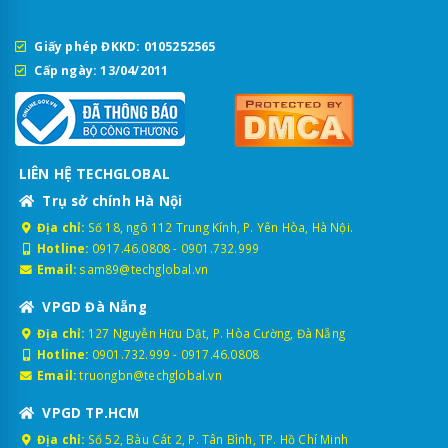
Giấy phép ĐKKD: 0105252565
Cấp ngày: 13/04/2011
LIÊN HỆ TECHGLOBAL
Trụ sở chính Hà Nội
Địa chỉ:
Số 18, ngõ 112 Trung Kính, P. Yên Hòa, Hà Nội.
Hotline:
0917.46.0808
-
0901.732.999
Email:
sam89@techglobal.vn
VPGD Đà Nẵng
Địa chỉ:
127 Nguyễn Hữu Dật, P. Hòa Cường, Đà Nẵng
Hotline:
0901.732.999
-
0917.46.0808
Email:
truongbn@techglobal.vn
VPGD TP.HCM
Địa chỉ:
Số 52, Bàu Cát 2, P. Tân Bình, TP. Hồ Chí Minh