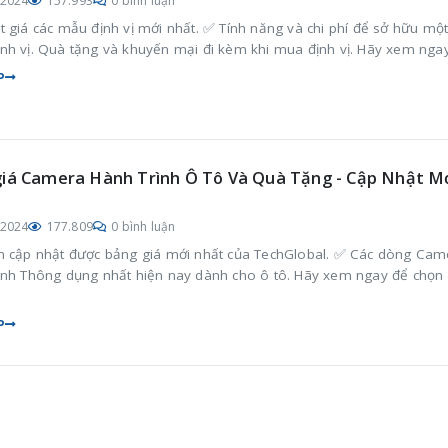
/2024
157.993
0 bình luận
 giá các mẫu định vị mới nhất. ✅ Tính năng và chi phí để sở hữu mộ
nh vị. Quà tặng và khuyến mại đi kèm khi mua định vị. Hãy xem ngay
P
iá Camera Hành Trình Ô Tô Và Quà Tặng - Cập Nhật M
/2024
177.809
0 bình luận
n cập nhật được bảng giá mới nhất của TechGlobal. ✅ Các dòng Cam
ình Thông dụng nhất hiện nay dành cho ô tô. Hãy xem ngay để chọn
P