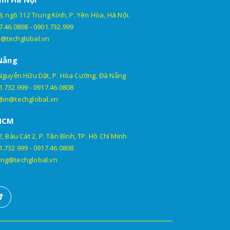
, ngõ 112 Trung Kính, P. Yên Hòa, Hà Nội.
7.46.0808
-
0901.732.999
@techglobal.vn
Nẵng
Nguyễn Hữu Dật, P. Hòa Cường, Đà Nẵng
1.732.999
-
0917.46.0808
gbn@techglobal.vn
HCM
, Bàu Cát 2, P. Tân Bình, TP. Hồ Chí Minh
1.732.999
-
0917.46.0808
ng@techglobal.vn