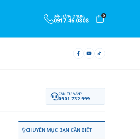
0
BÁN HÀNG ONLINE
0917.46.0808
CẦN TƯ VẤN?
0901.732.999
CHUYÊN MỤC BẠN CẦN BIẾT