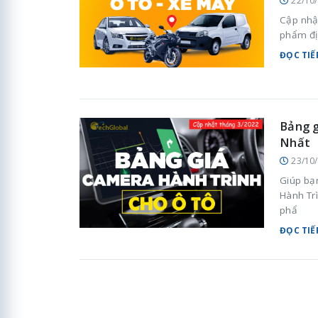
22/10
Cập nhật
phẩm đị
ĐỌC TIẾ
Bảng g
Nhất
23/10
Giúp bạ
Hành Tr
phẩ
ĐỌC TIẾ