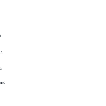
ử
là
ng
 mù,