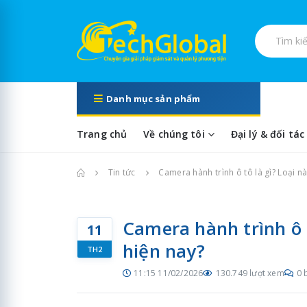
Tìm kiếm s
Danh mục sản phẩm
Trang chủ
Về chúng tôi
Đại lý & đối tác
Trang chủ
Tin tức
Camera hành trình ô tô là gì? Loại n
Camera hành trình ô 
11
hiện nay?
TH2
11:15 11/02/2026
130.749 lượt xem
0 