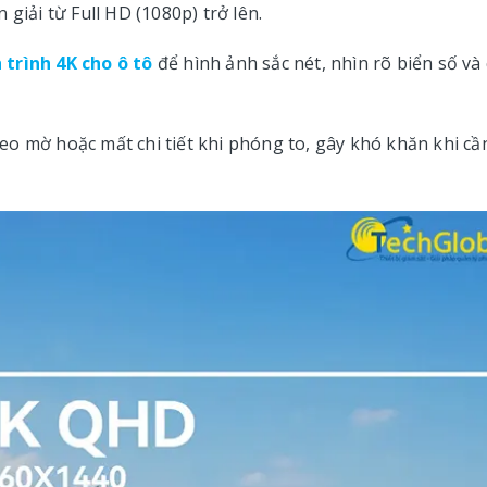
giải từ Full HD (1080p) trở lên.
trình 4K cho ô tô
để hình ảnh sắc nét, nhìn rõ biển số và 
o mờ hoặc mất chi tiết khi phóng to, gây khó khăn khi cầ