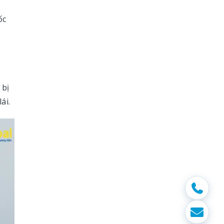
ốc
 bị
ái.