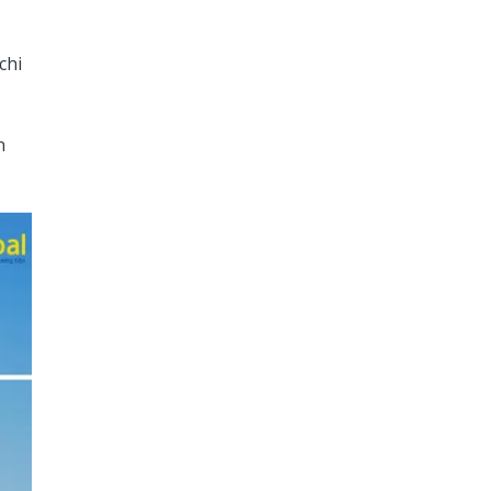
chi
n