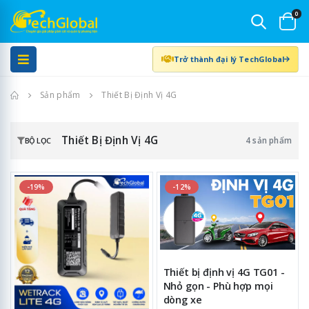
0
Trở thành đại lý TechGlobal
Trang chủ
Sản phẩm
Thiết Bị Định Vị 4G
Thiết Bị Định Vị 4G
4 sản phẩm
BỘ LỌC
-19%
-12%
Thiết bị định vị 4G TG01 -
Nhỏ gọn - Phù hợp mọi
dòng xe