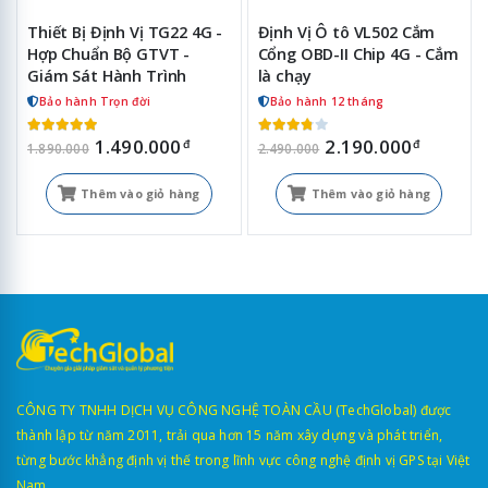
Thiết Bị Định Vị TG22 4G -
Định Vị Ô tô VL502 Cắm
Hợp Chuẩn Bộ GTVT -
Cổng OBD-II Chip 4G - Cắm
Giám Sát Hành Trình
là chạy
Bảo hành Trọn đời
Bảo hành 12 tháng
1.490.000
2.190.000
đ
đ
1.890.000
2.490.000
Thêm vào giỏ hàng
Thêm vào giỏ hàng
CÔNG TY TNHH DỊCH VỤ CÔNG NGHỆ TOÀN CẦU (TechGlobal) được
thành lập từ năm 2011, trải qua hơn 15 năm xây dựng và phát triển,
từng bước khẳng định vị thế trong lĩnh vực công nghệ định vị GPS tại Việt
Nam.