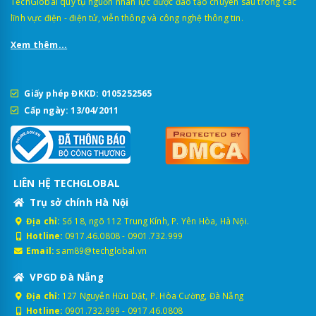
TechGlobal quy tụ nguồn nhân lực được đào tạo chuyên sâu trong các
lĩnh vực điện - điện tử, viễn thông và công nghệ thông tin.
Xem thêm...
Giấy phép ĐKKD: 0105252565
Cấp ngày: 13/04/2011
LIÊN HỆ TECHGLOBAL
Trụ sở chính Hà Nội
Địa chỉ:
Số 18, ngõ 112 Trung Kính, P. Yên Hòa, Hà Nội.
Hotline:
0917.46.0808
-
0901.732.999
Email:
sam89@techglobal.vn
VPGD Đà Nẵng
Địa chỉ:
127 Nguyễn Hữu Dật, P. Hòa Cường, Đà Nẵng
Hotline:
0901.732.999
-
0917.46.0808