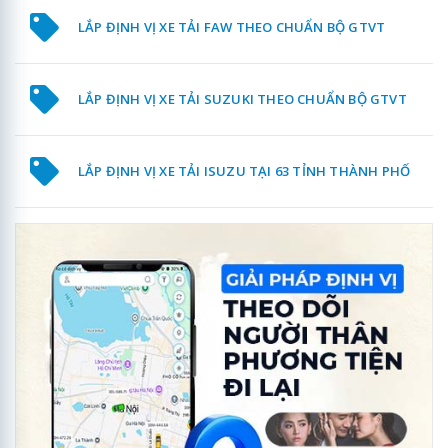
LẮP ĐỊNH VỊ XE TẢI FAW THEO CHUẨN BỘ GTVT
LẮP ĐỊNH VỊ XE TẢI SUZUKI THEO CHUẨN BỘ GTVT
LẮP ĐỊNH VỊ XE TẢI ISUZU TẠI 63 TỈNH THÀNH PHỐ