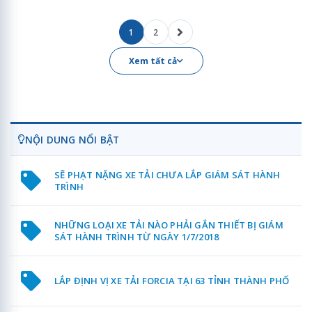
1
2
Xem tất cả
NỘI DUNG NỔI BẬT
SẼ PHẠT NẶNG XE TẢI CHƯA LẮP GIÁM SÁT HÀNH
TRÌNH
NHỮNG LOẠI XE TẢI NÀO PHẢI GẮN THIẾT BỊ GIÁM
SÁT HÀNH TRÌNH TỪ NGÀY 1/7/2018
LẮP ĐỊNH VỊ XE TẢI FORCIA TẠI 63 TỈNH THÀNH PHỐ