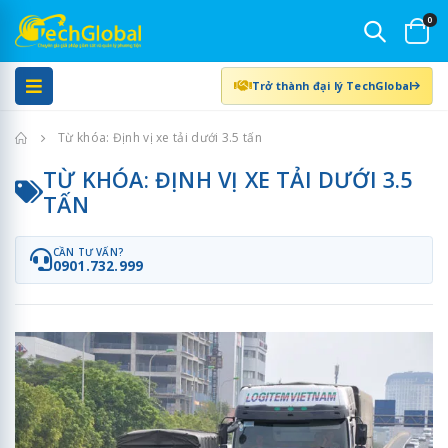
0
Trở thành đại lý TechGlobal
Trang chủ
Từ khóa: Định vị xe tải dưới 3.5 tấn
TỪ KHÓA: ĐỊNH VỊ XE TẢI DƯỚI 3.5
TẤN
CẦN TƯ VẤN?
0901.732.999