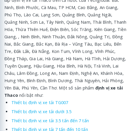
lắp định vị xe tải Thaco trên cả nước của Techglobal: Bắc
Ninh, Bình Phước, Cà Mau, TP HCM, Cao Bằng, An Giang,
Phú Thọ, Lào Cai, Lạng Sơn, Quảng Bình, Quảng Ngãi,
Quảng Ninh, Sơn La, Tây Ninh, Quảng Nam, Thái Bình, Thanh
Hóa, Thừa Thiên Huế, Điện Biên, Sóc Trăng, Kiên Giang, Tiền
Giang, , Ninh Bình, Ninh Thuận, Đắk Nông, Quảng Trị, Đồng
Nai, Bắc Giang, Bắc Kạn, Bà Rịa – Vũng Tàu, Bạc Liêu, Bến
Tre, Đắk Lắk, Đà Nẵng, Kon Tum, Vĩnh Long, Vĩnh Phúc,
Đồng Tháp, Gia Lai, Hà Giang, Hà Nam, Hà Tĩnh, Hải Dương,
Tuyên Quang, Hậu Giang, Hòa Bình, Hà Nội, Trà Vinh, Lai
Châu, Lâm Đồng, Long An, Nam Định, Nghệ An, Khánh Hòa,
Hưng Yên, Bình Định, Bình Dương, Thái Nguyên, Hải Phòng,
Yên Bái, Phú Yên, Cần Thơ. Một số sản phẩm
định vị xe tải
Thaco
nổi bật như:
Thiết bị định vị xe tải TG007
Thiết bị định vị xe tải dưới 3.5
Thiết bị định vị xe tải 3.5 tấn đến 7 tấn
Thiết bị định vị xe tải 7 tấn đến 10 tấn