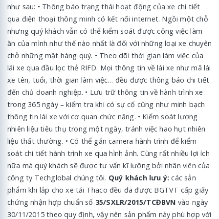
như sau: • Thông báo trạng thái hoạt động của xe chi tiết
qua điện thoại thông minh có kết nối internet. Ngồi một chỗ
nhưng quý khách vẫn có thể kiểm soát được công việc làm
ăn của mình như thế nào nhất là đối với những loại xe chuyên
chở những mặt hàng quý. • Theo dõi thời gian làm việc của
lái xe qua đầu lọc thẻ RIFD. Mọi thông tin về lái xe như mã lái
xe tên, tuổi, thời gian làm việc… đều được thông báo chi tiết
đến chủ doanh nghiệp. • Lưu trữ thông tin về hành trình xe
trong 365 ngày – kiểm tra khi có sự cố cũng như minh bạch
thông tin lái xe với cơ quan chức năng. • Kiểm soát lượng
nhiên liệu tiêu thụ trong một ngày, tránh việc hao hụt nhiên
liệu thất thường. • Có thể gắn camera hành trình để kiểm
soát chi tiết hành trình xe qua hình ảnh. Cùng rất nhiều lợi ích
nữa mà quý khách sẽ được tư vấn kĩ lưỡng bởi nhân viên của
công ty Techglobal chúng tôi.
Quý khách lưu ý:
các sản
phẩm khi lắp cho xe tải Thaco đều đã được BGTVT cấp giấy
chứng nhận hợp chuẩn số
35/SXLR/2015/TCĐBVN
vào ngày
30/11/2015 theo quy định, vậy nên sản phẩm này phù hợp với