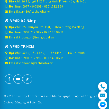
Địa chỉ:
Số 18, ngõ 112 Trung Kính, P. Yên Hòa, Hà Nội.
Hotline:
0917.46.0808
-
0901.732.999
Email:
sam89@techglobal.vn
VPGD Đà Nẵng
Địa chỉ:
127 Nguyễn Hữu Dật, P. Hòa Cường, Đà Nẵng
Hotline:
0901.732.999
-
0917.46.0808
Email:
truongbn@techglobal.vn
VPGD TP.HCM
Địa chỉ:
Số 52, Bàu Cát 2, P. Tân Bình, TP. Hồ Chí Minh
Hotline:
0901.732.999
-
0917.46.0808
Email:
dohoang@techglobal.vn
© 2011 Power By TechGlobal Co., Ltd - Bản quyền thuộc về Công ty TNHH
Dịch vụ Công nghệ Toàn Cầu