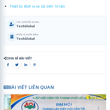
Thiết bị định vị xe tải trên 10 tấn
TÁC GIẢ NỘI DUNG
TechGlobal
ĐƠN VỊ XUẤT BẢN
TechGlobal
CHIA SẺ BÀI VIẾT
BÀI VIẾT LIÊN QUAN