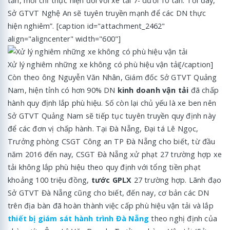
tấn, mới chỉ thực hiện đối với xe tải 7- dưới 10 tấn. Tới đây,
Sở GTVT Nghệ An sẽ tuyên truyền mạnh để các DN thực
hiện nghiêm”. [caption id="attachment_2462"
align="aligncenter" width="600"]
Xử lý nghiêm những xe không có phù hiệu vận tải[/caption]
Còn theo ông Nguyễn Văn Nhân, Giám đốc Sở GTVT Quảng
Nam, hiện tỉnh có hơn 90% DN
kinh doanh vận tải
đã chấp
hành quy định lắp phù hiệu. Số còn lại chủ yếu là xe ben nên
Sở GTVT Quảng Nam sẽ tiếp tục tuyên truyền quy định này
để các đơn vị chấp hành. Tại Đà Nẵng, Đại tá Lê Ngọc,
Trưởng phòng CSGT Công an TP Đà Nẵng cho biết, từ đầu
năm 2016 đến nay, CSGT Đà Nẵng xử phạt 27 trường hợp xe
tải không lắp phù hiệu theo quy định với tổng tiền phạt
khoảng 100 triệu đồng,
tước GPLX
27 trường hợp. Lãnh đạo
Sở GTVT Đà Nẵng cũng cho biết, đến nay, cơ bản các DN
trên địa bàn đã hoàn thành việc cấp phù hiệu vận tải và lắp
thiết bị giám sát hành trình Đà Nẵng
theo nghị định của