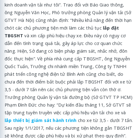
kinh doanh vận tải như tôi”. Trao đổi với Báo Giao thông,
ông Nguyễn Văn Học, Phó trưởng phòng Quản lý vận tải (Sở
GTVT Hà Nội) cũng nhận định: “Nhiều khả năng đến thời hạn
chót các chủ phương tiện mới làm các thủ tục
lắp đặt
TBGSHT
và xin cấp phù hiệu chạy xe. Điều này có nguy cơ
dẫn đến tình trạng quá tải, gây áp lực cho cơ quan chức
năng. Hiện, Sở đang có biện pháp giám sát, nhắc nhở, đôn
đốc thực hiện”. Về phía nhà cung cấp TBGSHT, ông Nguyễn
Quốc Tuấn, Trưởng chi nhánh miền Trung, Công ty TNHH
phát triển công nghệ điện tử Bình Anh cũng cho biết, do
chưa đến thời điểm bắt buộc phải lắp TBGSHT đối với xe từ
3,5 - dưới 7 tấn nên các chủ phương tiện vẫn còn thờ ơ.
Trưởng phòng Quản lý vận tải đường bộ (Sở GTVT TP HCM)
Phạm Đình Đức cho hay: “Dự kiến đầu tháng 11, Sở GTVT sẽ
tập trung tuyên truyền việc cấp phù hiệu vận tải cho xe và
lắp thiết bị giám sát hành trình
cho xe từ 3,5 - dưới 7 tấn.
Sau ngày 1/1/2017, nếu các phương tiện không gắn TBGSHT
sẽ không được cấp phù hiệu và bị xử phạt theo quy định”.