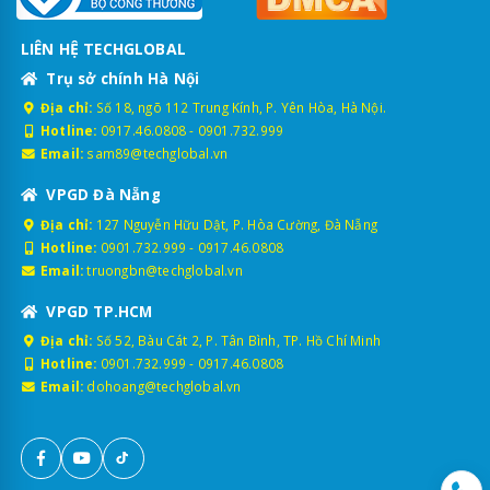
LIÊN HỆ TECHGLOBAL
Trụ sở chính Hà Nội
Địa chỉ:
Số 18, ngõ 112 Trung Kính, P. Yên Hòa, Hà Nội.
Hotline:
0917.46.0808
-
0901.732.999
Email:
sam89@techglobal.vn
VPGD Đà Nẵng
Địa chỉ:
127 Nguyễn Hữu Dật, P. Hòa Cường, Đà Nẵng
Hotline:
0901.732.999
-
0917.46.0808
Email:
truongbn@techglobal.vn
VPGD TP.HCM
Địa chỉ:
Số 52, Bàu Cát 2, P. Tân Bình, TP. Hồ Chí Minh
Hotline:
0901.732.999
-
0917.46.0808
Email:
dohoang@techglobal.vn