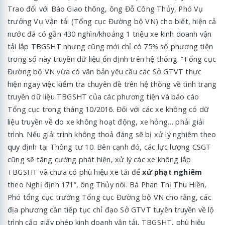
Trao đổi với Báo Giao thông, ông Đỗ Công Thủy, Phó Vụ
trưởng Vụ Vận tải (Tổng cục Đường bộ VN) cho biết, hiện cả
nước đã có gần 430 nghìn/khoảng 1 triệu xe kinh doanh vận
tải lắp TBGSHT nhưng cũng mới chỉ có 75% số phương tiện
trong số này truyền dữ liệu ổn định trên hệ thống. “Tổng cục
Đường bộ VN vừa có văn bản yêu cầu các Sở GTVT thực
hiện ngay việc kiểm tra chuyên đề trên hệ thống về tình trạng
truyền dữ liệu TBGSHT của các phương tiện và báo cáo
Tổng cục trong tháng 10/2016. Đối với các xe không có dữ
liệu truyền về do xe không hoạt động, xe hỏng… phải giải
trình. Nếu giải trình không thoả đáng sẽ bị xử lý nghiêm theo
quy định tại Thông tư 10. Bên cạnh đó, các lực lượng CSGT
cũng sẽ tăng cường phát hiện, xử lý các xe không lắp
TBGSHT và chưa có phù hiệu xe tải để
xử phạt nghiêm
theo Nghị định 171”, ông Thủy nói. Bà Phan Thị Thu Hiền,
Phó tổng cục trưởng Tổng cục Đường bộ VN cho rằng, các
địa phương cần tiếp tục chỉ đạo Sở GTVT tuyên truyền về lộ
trình cấp giấy phép kinh doanh vận tải, TBGSHT, phù hiệu