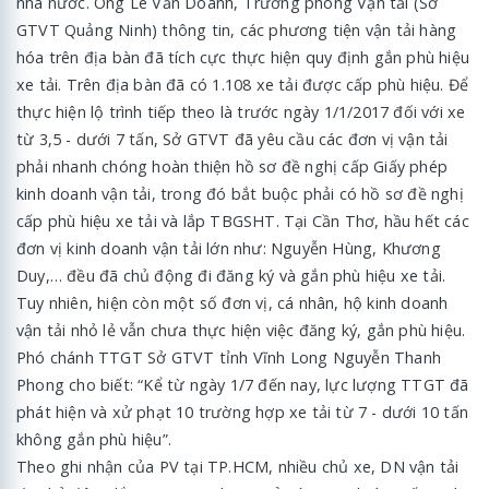
nhà nước. Ông Lê Văn Doanh, Trưởng phòng Vận tải (Sở
GTVT Quảng Ninh) thông tin, các phương tiện vận tải hàng
hóa trên địa bàn đã tích cực thực hiện quy định gắn phù hiệu
xe tải. Trên địa bàn đã có 1.108 xe tải được cấp phù hiệu. Để
thực hiện lộ trình tiếp theo là trước ngày 1/1/2017 đối với xe
từ 3,5 - dưới 7 tấn, Sở GTVT đã yêu cầu các đơn vị vận tải
phải nhanh chóng hoàn thiện hồ sơ đề nghị cấp Giấy phép
kinh doanh vận tải, trong đó bắt buộc phải có hồ sơ đề nghị
cấp phù hiệu xe tải và lắp TBGSHT. Tại Cần Thơ, hầu hết các
đơn vị kinh doanh vận tải lớn như: Nguyễn Hùng, Khương
Duy,… đều đã chủ động đi đăng ký và gắn phù hiệu xe tải.
Tuy nhiên, hiện còn một số đơn vị, cá nhân, hộ kinh doanh
vận tải nhỏ lẻ vẫn chưa thực hiện việc đăng ký, gắn phù hiệu.
Phó chánh TTGT Sở GTVT tỉnh Vĩnh Long Nguyễn Thanh
Phong cho biết: “Kể từ ngày 1/7 đến nay, lực lượng TTGT đã
phát hiện và xử phạt 10 trường hợp xe tải từ 7 - dưới 10 tấn
không gắn phù hiệu”.
Theo ghi nhận của PV tại TP.HCM, nhiều chủ xe, DN vận tải