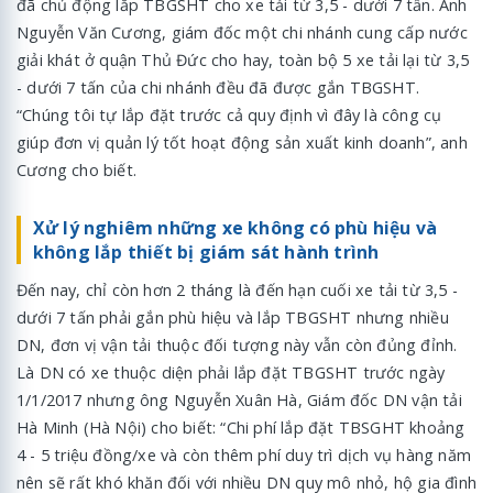
đã chủ động lắp TBGSHT cho xe tải từ 3,5 - dưới 7 tấn. Anh
Nguyễn Văn Cương, giám đốc một chi nhánh cung cấp nước
giải khát ở quận Thủ Đức cho hay, toàn bộ 5 xe tải lại từ 3,5
- dưới 7 tấn của chi nhánh đều đã được gắn TBGSHT.
“Chúng tôi tự lắp đặt trước cả quy định vì đây là công cụ
giúp đơn vị quản lý tốt hoạt động sản xuất kinh doanh”, anh
Cương cho biết.
Xử lý nghiêm những xe không có phù hiệu và
không lắp thiết bị giám sát hành trình
Đến nay, chỉ còn hơn 2 tháng là đến hạn cuối xe tải từ 3,5 -
dưới 7 tấn phải gắn phù hiệu và lắp TBGSHT nhưng nhiều
DN, đơn vị vận tải thuộc đối tượng này vẫn còn đủng đỉnh.
Là DN có xe thuộc diện phải lắp đặt TBGSHT trước ngày
1/1/2017 nhưng ông Nguyễn Xuân Hà, Giám đốc DN vận tải
Hà Minh (Hà Nội) cho biết: “Chi phí lắp đặt TBSGHT khoảng
4 - 5 triệu đồng/xe và còn thêm phí duy trì dịch vụ hàng năm
nên sẽ rất khó khăn đối với nhiều DN quy mô nhỏ, hộ gia đình