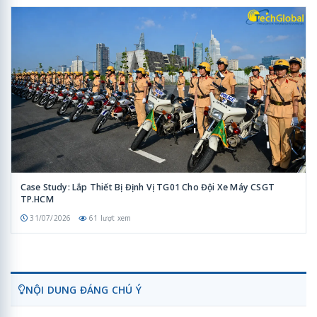
Case Study: Lắp Thiết Bị Định Vị TG01 Cho Đội Xe Máy CSGT
TP.HCM
31/07/2026
61 lượt xem
NỘI DUNG ĐÁNG CHÚ Ý