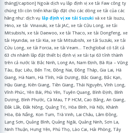
tháng[/caption] Ngoài dịch vụ lắp định vị xe tải Faw
công ty
chúng tôi còn triển khai lắp đặt cho các dòng xe tải của các
hãng như: dịch vụ
lắp định vị xe tải Suzuki
và xe tải Isuzu,
Hino, xe tải Vinaxuki, xe tải JAC, xe tải Cửu Long, xe tải
Mitsubishi, xe tải Daewoo, xe tải Thaco, xe tải Dongfeng, xe
tải Hyundai, xe tải Kia, xe tải Mitsubishi, xe tải Suzuki, xe tải
Cửu Long, xe tải Forcia, xe tải Veam… Techglobal có tất cả
63 chi nhánh lắp đặt thiết bị định vị xe tải tại 63 tỉnh thành
trên cả nước là: Bắc Ninh, Long An, Nam Định, Bà Rịa – Vũng
Tàu, Bạc Liêu, Bến Tre, Đồng Nai, Đồng Tháp, Gia Lai, Hà
Giang, Hà Nam, Hà Tĩnh, Hải Dương, Bắc Giang, Bắc Kạn,
Hậu Giang, Kiên Giang, Tiền Giang, Thái Nguyên, Vĩnh Long,
Vĩnh Phúc, Yên Bái, Phú Yên, Tuyên Quang, Bình Định, Bình
Dương, Bình Phước, Cà Mau, TP HCM, Cao Bằng, An Giang,
Đắk Lắk, Đắk Nông, Quảng Trị, Hòa Bình, Hà Nội, Khánh
Hòa, Đà Nẵng, Kon Tum, Trà Vinh, Lai Châu, Lâm Đồng,
Lạng Sơn, Quảng Bình, Quảng Ngãi, Quảng Ninh, Sơn La,
Ninh Thuận, Hưng Yên, Phú Thọ, Lào Cai, Hải Phòng, Tây