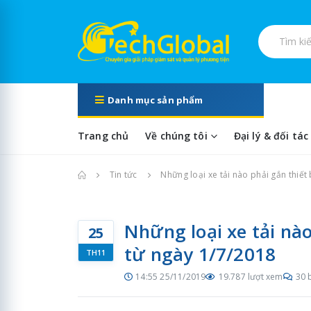
Tìm kiếm s
Danh mục sản phẩm
Trang chủ
Về chúng tôi
Đại lý & đối tác
Trang chủ
Tin tức
Những loại xe tải nào phải gắn thiết 
Những loại xe tải nào
25
từ ngày 1/7/2018
TH11
14:55 25/11/2019
19.787 lượt xem
30 