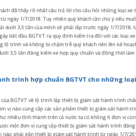
hách đã thấy rõ nhất câu trả lời cho câu hỏi những loại xe t
từ ngày 1/7/2018. Tuy nhiên quý khách cần chú ý nếu mu
tải dưới 3,5 tấn của mình sẽ phải lắp trước ngày 1/7/2018, t
ày bắt đầu BGTVT ra quy định kiểm tra đối với các loại xe 
ng lộ trình và không bị chậm trễ quý khách nên lên kế hoạc
 dưới 3,5 tấn đăng kiểm xe hợp quy chuẩn và đồng thời làm
hành trình hợp chuẩn BGTVT cho những loạ
của BGTVT về lộ trình lắp thiết bị giám sát hành trình chắ
n vị nào cung cấp các sản phẩm thiết bị giám sát hành tr
ư nhiều tỉnh thành trên cả nước ta có không ít đơn vị cù
ợc một đơn vị cung cấp thiết bị giám sát hành trình đăng
i nào phải gắn thiết bị giám sát hành trình từ ngày 1/7/20