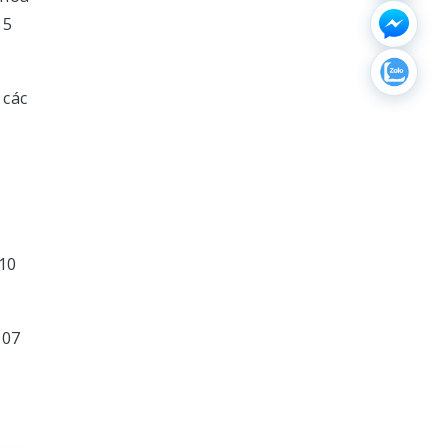
 5
 các
 10
 07