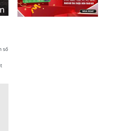
h số
t