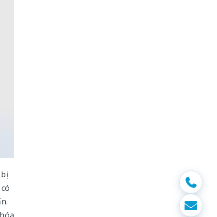
 bị
 có
ấn.
 hóa