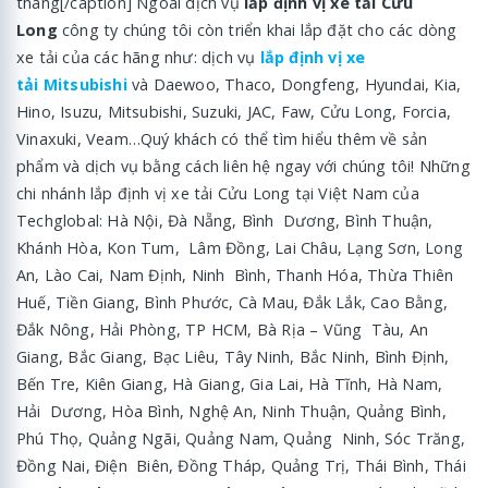
tháng[/caption] Ngoài dịch vụ
lắp định vị xe tải Cửu
Long
công ty chúng tôi còn triển khai lắp đặt cho các dòng
xe tải của các hãng như: dịch vụ
lắp định vị xe
tải Mitsubishi
và Daewoo, Thaco, Dongfeng, Hyundai, Kia,
Hino, Isuzu, Mitsubishi, Suzuki, JAC, Faw, Cửu Long, Forcia,
Vinaxuki, Veam…Quý khách có thể tìm hiểu thêm về sản
phẩm và dịch vụ bằng cách liên hệ ngay với chúng tôi! Những
chi nhánh lắp định vị xe tải Cửu Long tại Việt Nam của
Techglobal: Hà Nội, Đà Nẵng, Bình Dương, Bình Thuận,
Khánh Hòa, Kon Tum, Lâm Đồng, Lai Châu, Lạng Sơn, Long
An, Lào Cai, Nam Định, Ninh Bình, Thanh Hóa, Thừa Thiên
Huế, Tiền Giang, Bình Phước, Cà Mau, Đắk Lắk, Cao Bằng,
Đắk Nông, Hải Phòng, TP HCM, Bà Rịa – Vũng Tàu, An
Giang, Bắc Giang, Bạc Liêu, Tây Ninh, Bắc Ninh, Bình Định,
Bến Tre, Kiên Giang, Hà Giang, Gia Lai, Hà Tĩnh, Hà Nam,
Hải Dương, Hòa Bình, Nghệ An, Ninh Thuận, Quảng Bình,
Phú Thọ, Quảng Ngãi, Quảng Nam, Quảng Ninh, Sóc Trăng,
Đồng Nai, Điện Biên, Đồng Tháp, Quảng Trị, Thái Bình, Thái