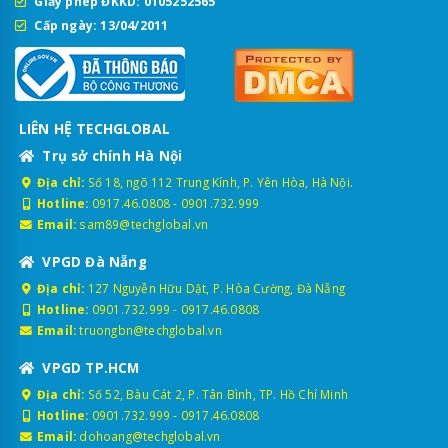
Giấy phép ĐKKD: 0105252565
Cấp ngày: 13/04/2011
LIÊN HỆ TECHGLOBAL
Trụ sở chính Hà Nội
Địa chỉ:
Số 18, ngõ 112 Trung Kính, P. Yên Hòa, Hà Nội.
Hotline:
0917.46.0808
-
0901.732.999
Email:
sam89@techglobal.vn
VPGD Đà Nẵng
Địa chỉ:
127 Nguyễn Hữu Dật, P. Hòa Cường, Đà Nẵng
Hotline:
0901.732.999
-
0917.46.0808
Email:
truongbn@techglobal.vn
VPGD TP.HCM
Địa chỉ:
Số 52, Bàu Cát 2, P. Tân Bình, TP. Hồ Chí Minh
Hotline:
0901.732.999
-
0917.46.0808
Email:
dohoang@techglobal.vn