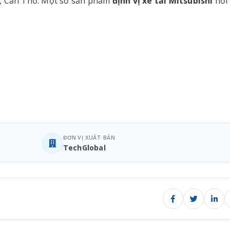
n, Cần Thơ. Một số sản phẩm
định vị xe tải Mitsubishi
nổi
ĐƠN VỊ XUẤT BẢN
TechGlobal