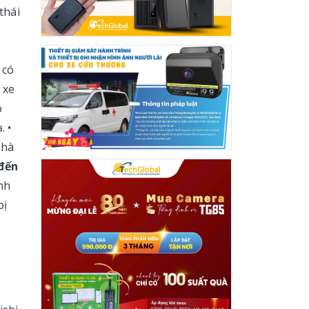
thái
 có
 xe
ó
. •
nhà
 đến
nh
bị