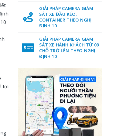
iết
GIẢI PHÁP CAMERA GIÁM
định
SÁT XE ĐẦU KÉO,
CONTAINER THEO NGHỊ
 10
ĐỊNH 10
nh
GIẢI PHÁP CAMERA GIÁM
SÁT XE HÀNH KHÁCH TỪ 09
CHỖ TRỞ LÊN THEO NGHỊ
ĐỊNH 10
ó
 lợi
ạng