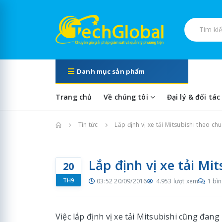
Tìm kiếm s
Danh mục sản phẩm
Trang chủ
Về chúng tôi
Đại lý & đối tác
Trang chủ
Tin tức
Lắp định vị xe tải Mitsubishi theo c
Lắp định vị xe tải Mi
20
TH9
03:52 20/09/2016
4.953 lượt xem
1 bìn
Việc lắp định vị xe tải Mitsubishi cũng đan