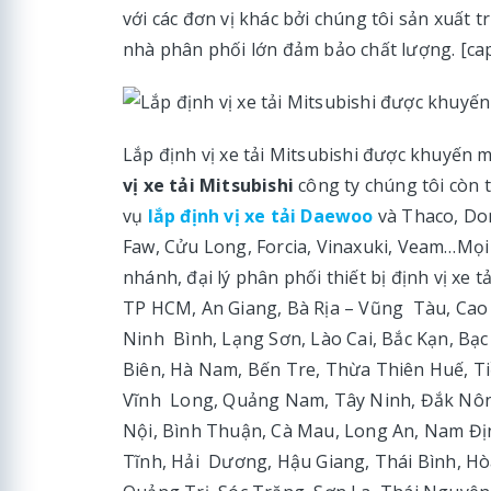
với các đơn vị khác bởi chúng tôi sản xuất 
nhà phân phối lớn đảm bảo chất lượng. [capt
Lắp định vị xe tải Mitsubishi được khuyến 
vị xe tải Mitsubishi
công ty chúng tôi còn t
vụ
lắp định vị xe tải Daewoo
và Thaco, Don
Faw, Cửu Long, Forcia, Vinaxuki, Veam…Mọi t
nhánh, đại lý phân phối thiết bị định vị xe 
TP HCM, An Giang, Bà Rịa – Vũng Tàu, Cao
Ninh Bình, Lạng Sơn, Lào Cai, Bắc Kạn, Bạ
Biên, Hà Nam, Bến Tre, Thừa Thiên Huế, Tiề
Vĩnh Long, Quảng Nam, Tây Ninh, Đắk Nông
Nội, Bình Thuận, Cà Mau, Long An, Nam Đị
Tĩnh, Hải Dương, Hậu Giang, Thái Bình, H