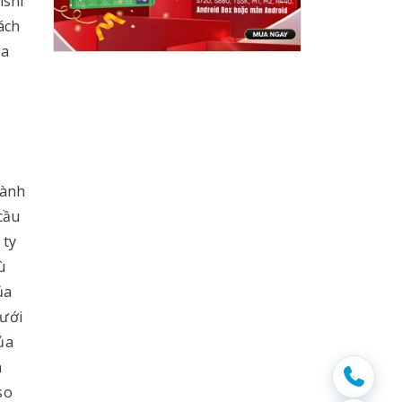
ishi
ách
ủa
hành
cầu
 ty
ù
ủa
dưới
ủa
á
so