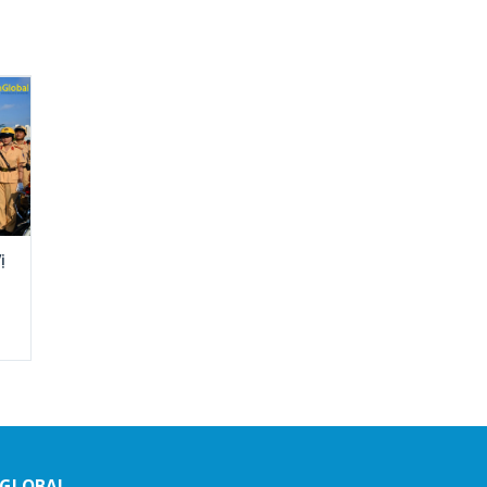
ị
HGLOBAL