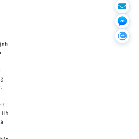
định
h
i
ng,
,
n
nh,
, Hà
Hà