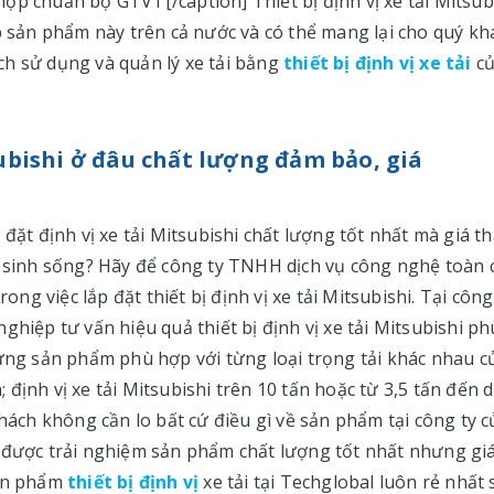
y hợp chuẩn bộ GTVT[/caption] Thiết bị định vị xe tải Mitsub
ấp sản phẩm này trên cả nước và có thể mang lại cho quý kh
ch sử dụng và quản lý xe tải bằng
thiết bị định vị xe tải
c
tsubishi ở đâu chất lượng đảm bảo, giá
 đặt định vị xe tải Mitsubishi chất lượng tốt nhất mà giá t
g sinh sống? Hãy để công ty TNHH dịch vụ công nghệ toàn 
ong việc lắp đặt thiết bị định vị xe tải Mitsubishi. Tại công
ghiệp tư vấn hiệu quả thiết bị định vị xe tải Mitsubishi ph
từng sản phẩm phù hợp với từng loại trọng tải khác nhau c
n; định vị xe tải Mitsubishi trên 10 tấn hoặc từ 3,5 tấn đến 
khách không cần lo bất cứ điều gì về sản phẩm tại công ty c
ẽ được trải nghiệm sản phẩm chất lượng tốt nhất nhưng gi
sản phẩm
thiết bị định vị
xe tải tại Techglobal luôn rẻ nhất 