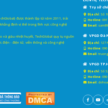
Trụ sở chí
Địa chỉ:
Số 18
lobal) được thành lập từ năm 2011, trải
Hotline:
091
khẳng định vị thế trong lĩnh vực công nghệ
Email:
sam89
VPGD Đà 
o và giàu nhiệt huyết, TechGlobal quy tụ nguồn
c điện - điện tử, viễn thông và công nghệ
Địa chỉ:
127 
Hotline:
090
Email:
truon
VPGD TP.
Địa chỉ:
Số 52
Hotline:
090
Email:
dohoa