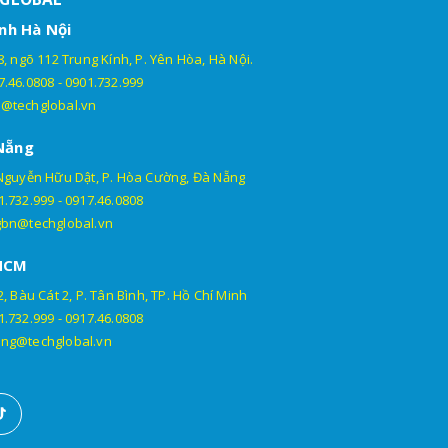
nh Hà Nội
, ngõ 112 Trung Kính, P. Yên Hòa, Hà Nội.
7.46.0808
-
0901.732.999
@techglobal.vn
Nẵng
Nguyễn Hữu Dật, P. Hòa Cường, Đà Nẵng
1.732.999
-
0917.46.0808
gbn@techglobal.vn
HCM
, Bàu Cát 2, P. Tân Bình, TP. Hồ Chí Minh
1.732.999
-
0917.46.0808
ng@techglobal.vn