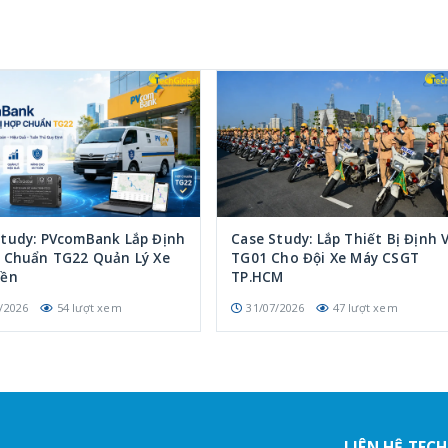
Study: PVcomBank Lắp Định
Case Study: Lắp Thiết Bị Định V
p Chuẩn TG22 Quản Lý Xe
TG01 Cho Đội Xe Máy CSGT
iền
TP.HCM
/2026
54 lượt xem
31/07/2026
47 lượt xem
LIÊN HỆ TEC