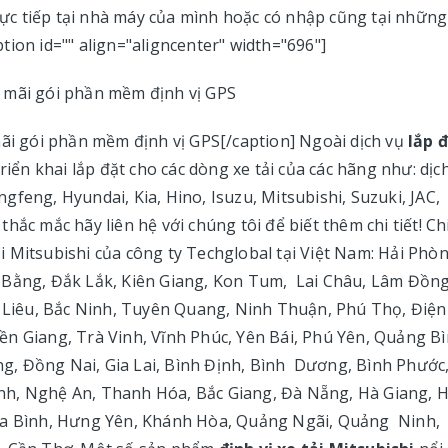
trực tiếp tại nhà máy của mình hoặc có nhập cũng tại những
ion id="" align="aligncenter" width="696"]
mãi gói phần mềm định vị GPS[/caption] Ngoài dịch vụ
lắp 
riển khai lắp đặt cho các dòng xe tải của các hãng như: dịc
gfeng, Hyundai, Kia, Hino, Isuzu, Mitsubishi, Suzuki, JAC,
hắc mắc hãy liên hệ với chúng tôi để biết thêm chi tiết! Ch
tải Mitsubishi của công ty Techglobal tại Việt Nam: Hải Phò
 Bằng, Đắk Lắk, Kiên Giang, Kon Tum, Lai Châu, Lâm Đồng
c Liêu, Bắc Ninh, Tuyên Quang, Ninh Thuận, Phú Thọ, Điệ
n Giang, Trà Vinh, Vĩnh Phúc, Yên Bái, Phú Yên, Quảng Bì
, Đồng Nai, Gia Lai, Bình Định, Bình Dương, Bình Phước
nh, Nghệ An, Thanh Hóa, Bắc Giang, Đà Nẵng, Hà Giang, 
òa Bình, Hưng Yên, Khánh Hòa, Quảng Ngãi, Quảng Ninh,