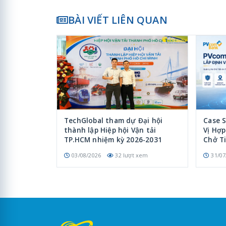
BÀI VIẾT LIÊN QUAN
TechGlobal tham dự Đại hội
Case 
thành lập Hiệp hội Vận tải
Vị Hợ
TP.HCM nhiệm kỳ 2026-2031
Chở T
03/08/2026
32 lượt xem
31/07