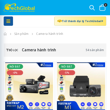
0
Trở thành đại lý TechGlobal
Trang chủ
Sản phẩm
Camera hành trình
Camera hành trình
54 sản phẩm
BỘ LỌC
NỔI BẬT
NỔI BẬT
-6%
-5%