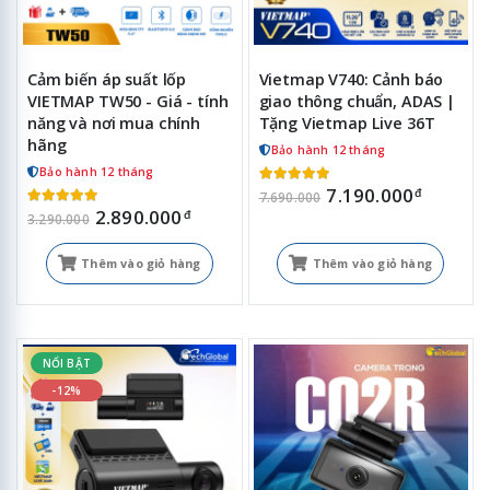
Cảm biến áp suất lốp
Vietmap V740: Cảnh báo
VIETMAP TW50 - Giá - tính
giao thông chuẩn, ADAS |
năng và nơi mua chính
Tặng Vietmap Live 36T
hãng
Bảo hành 12 tháng
Bảo hành 12 tháng
7.190.000
đ
7.690.000
2.890.000
đ
3.290.000
Thêm vào giỏ hàng
Thêm vào giỏ hàng
NỔI BẬT
-12%