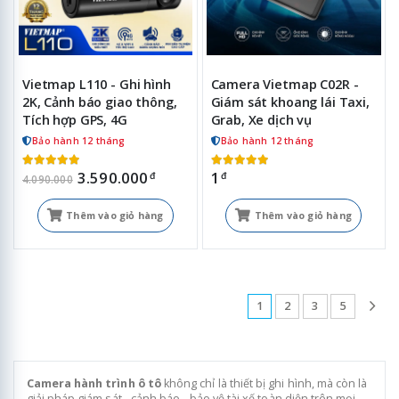
Vietmap L110 - Ghi hình
Camera Vietmap C02R -
2K, Cảnh báo giao thông,
Giám sát khoang lái Taxi,
Tích hợp GPS, 4G
Grab, Xe dịch vụ
Bảo hành 12 tháng
Bảo hành 12 tháng
3.590.000
1
đ
đ
4.090.000
Thêm vào giỏ hàng
Thêm vào giỏ hàng
1
2
3
5
Camera hành trình ô tô
không chỉ là thiết bị ghi hình, mà còn là
giải pháp giám sát - cảnh báo - bảo vệ tài xế toàn diện trên mọi