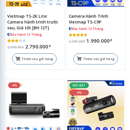
Vietmap TS-2K Lite:
Camera Hành Trình
Camera hành trình trước
Vietmap TS-C9P
sau, Giá tốt [BH 12T]
Bảo hành 12 Tháng
Bảo hành 12 Tháng
1.990.000
đ
2.290.000
2.790.000
đ
2.990.000
Thêm vào giỏ hàng
Thêm vào giỏ hàng
-4%
NỔI BẬT
-6%