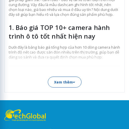
cung đường. Vậy đâu là mẫu dashcam ghi hình tốt nhất, nên
chọn loại nào, giá bao nhiêu và mua ở đâu uy tín? Nội dung dưới
đây sẽ giúp bạn hiểu rõ và lựa chọn đúng sản phẩm phù hợp.
1. Báo giá TOP 10+ camera hành
trình ô tô tốt nhất hiện nay
Dưới đây là bảng báo giá tổng hợp của hơn 10 dòng camera hành
trình độ nét cao được săn đón nhiều trên thị trường, giúp bạn dễ
dàng so sánh và đưa ra quyết định chọn mua phù hợp:
Tên model
Giá bán mới n
7
0mai M310
1.600.000đ
Xem thêm
70mai M310 Plus 3K
1.790.000đ
Vietmap TS-C9P
1.990.000đ
2.390.000đ (1 mắt trước
70mai A500S
2.890.000đ (2 mắt trước
Vietmap TS-2K Lite
2.790.000đ