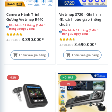
Camera Hành Trình
Vietmap S720 - Ghi hình
Gương Vietmap R440
4K, cảnh báo giao thông
chuẩn
Bảo hành 12 tháng (1 đổi 1
trong 30 ngày đầu)
Bảo hành 12 tháng (1 đổi 1
trong 30 ngày đầu)
3.890.000
đ
4.090.000
3.690.000
đ
3.890.000
Thêm vào giỏ hàng
Thêm vào giỏ hàng
-12%
NỔI BẬT
-7%