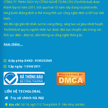
CÔNG TY TNHH DỊCH VỤ CÔNG NGHỆ TOÀN CẦU (TechGlobal) được
2.790.000đ (1 mắt trước
thành lập từ năm 2011, trải qua hơn 15 năm xây dựng và phát triển,
70mai A510
3.090.000đ (2 mắt trướ
từng bước khẳng định vị thế trong lĩnh vực công nghệ định vị GPS tại Việt
Nam.
2.890.000đ (1 mắt trước
70mai A800SE 4K HDR
3.190.000đ (2 mắt trước
Với đội ngũ gần 60 nhân sự trẻ, năng động, sáng tạo và giàu nhiệt huyết,
TechGlobal quy tụ nguồn nhân lực được đào tạo chuyên sâu trong các
70mai T400
3.590.000đ
lĩnh vực điện - điện tử, viễn thông và công nghệ thông tin.
70mai A800S
3.590.000đ
Xem thêm...
Vietmap L110
3.590.000đ
Vietmap S720
3.690.000đ
Giấy phép ĐKKD: 0105252565
4.090.000đ (1 mắt trước
Cấp ngày: 13/04/2011
70mai A810
5.090.000 (2 mắt trước 
Vietmap TS-5K
4.790.000đ
5.690.000đ (1 mắt trước
70mai M800
LIÊN HỆ TECHGLOBAL
6.590.000đ (2 mắt trước
Trụ sở chính Hà Nội
Vietmap Speedmap M1
5.890.000đ
Địa chỉ:
Số 18, ngõ 112 Trung Kính, P. Yên Hòa, Hà Nội.