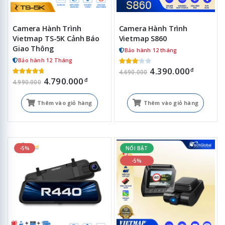
Camera Hành Trình
Camera Hành Trình
Vietmap TS-5K Cảnh Báo
Vietmap S860
Giao Thông
Bảo hành 12 tháng
Bảo hành 12 Tháng
4.390.000
đ
4.690.000
4.790.000
đ
4.990.000
Thêm vào giỏ hàng
Thêm vào giỏ hàng
-5%
NỔI BẬT
-5%