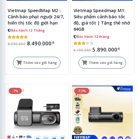
Vietmap SpeedMap M2 -
Vietmap Speedmap M1:
Cảnh báo phạt nguội 24/7,
Siêu phẩm cảnh báo tốc
hiển thị tốc độ giới hạn
độ, giá tốt | Tặng thẻ nhớ
64GB
Bảo hành 12 Tháng
Bảo hành 12 tháng
8.490.000
đ
8.990.000
5.890.000
đ
6.190.000
Thêm vào giỏ hàng
Thêm vào giỏ hàng
-7%
-13%