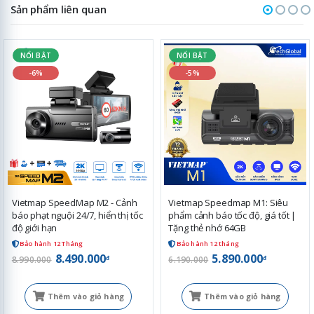
Sản phẩm liên quan
NỔI BẬT
NỔI BẬT
-6%
-5%
Vietmap SpeedMap M2 - Cảnh
Vietmap Speedmap M1: Siêu
báo phạt nguội 24/7, hiển thị tốc
phẩm cảnh báo tốc độ, giá tốt |
độ giới hạn
Tặng thẻ nhớ 64GB
Bảo hành 12 Tháng
Bảo hành 12 tháng
8.490.000
5.890.000
đ
đ
8.990.000
6.190.000
Thêm vào giỏ hàng
Thêm vào giỏ hàng