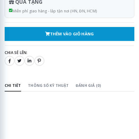
QUÀ TẶNG
Miễn phí giao hàng - lắp tận nơi (HN, ĐN, HCM)
THÊM VÀO GIỎ HÀNG
CHIA SẺ LÊN:
CHI TIẾT
THÔNG SỐ KỸ THUẬT
ĐÁNH GIÁ (0)