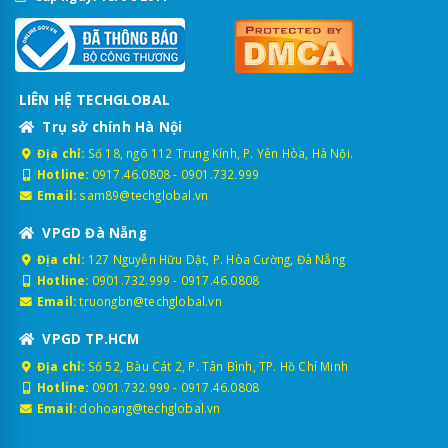
LIÊN HỆ TECHGLOBAL
Trụ sở chính Hà Nội
Địa chỉ:
Số 18, ngõ 112 Trung Kính, P. Yên Hòa, Hà Nội.
Hotline:
0917.46.0808
-
0901.732.999
Email:
sam89@techglobal.vn
VPGD Đà Nẵng
Địa chỉ:
127 Nguyễn Hữu Dật, P. Hòa Cường, Đà Nẵng
Hotline:
0901.732.999
-
0917.46.0808
Email:
truongbn@techglobal.vn
VPGD TP.HCM
Địa chỉ:
Số 52, Bàu Cát 2, P. Tân Bình, TP. Hồ Chí Minh
Hotline:
0901.732.999
-
0917.46.0808
Email:
dohoang@techglobal.vn