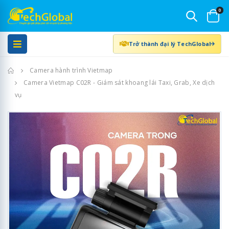
0
Trở thành đại lý TechGlobal
Trang chủ
Camera hành trình Vietmap
Camera Vietmap C02R - Giám sát khoang lái Taxi, Grab, Xe dịch
vụ