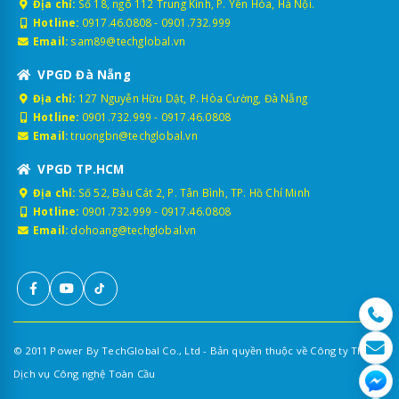
Địa chỉ:
Số 18, ngõ 112 Trung Kính, P. Yên Hòa, Hà Nội.
Hotline:
0917.46.0808
-
0901.732.999
Email:
sam89@techglobal.vn
VPGD Đà Nẵng
Địa chỉ:
127 Nguyễn Hữu Dật, P. Hòa Cường, Đà Nẵng
Hotline:
0901.732.999
-
0917.46.0808
Email:
truongbn@techglobal.vn
VPGD TP.HCM
Địa chỉ:
Số 52, Bàu Cát 2, P. Tân Bình, TP. Hồ Chí Minh
Hotline:
0901.732.999
-
0917.46.0808
Email:
dohoang@techglobal.vn
© 2011 Power By TechGlobal Co., Ltd - Bản quyền thuộc về Công ty TNHH
Dịch vụ Công nghệ Toàn Cầu