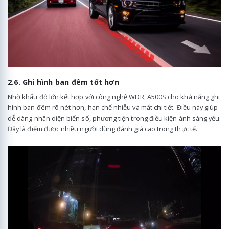
2.6. Ghi hình ban đêm tốt hơn
Nhờ khẩu độ lớn kết hợp với công nghệ WDR, A500S cho khả năng ghi
hình ban đêm rõ nét hơn, hạn chế nhiễu và mất chi tiết. Điều này giúp
dễ dàng nhận diện biển số, phương tiện trong điều kiện ánh sáng yếu.
Đây là điểm được nhiều người dùng đánh giá cao trong thực tế.