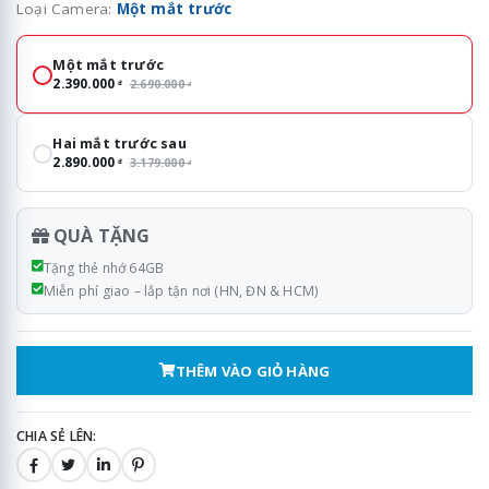
Loại Camera:
Một mắt trước
Loại Camera
Một mắt trước
2.390.000
2.690.000
đ
đ
Hai mắt trước sau
2.890.000
3.179.000
đ
đ
QUÀ TẶNG
Tặng thẻ nhớ 64GB
Miễn phí giao – lắp tận nơi (HN, ĐN & HCM)
THÊM VÀO GIỎ HÀNG
CHIA SẺ LÊN: