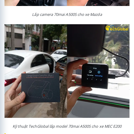
Lắp camera 70mai A500S cho xe Mazda
Kỹ thuật TechGlobal lắp model 70mai A500S cho xe MEC E200