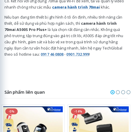
Có. Kết nối với ứng dụng 70mai qua Wi-Fi để xem, tải và quản lý video
nhanh chóng như các mẫu
camera hành trình 70mai
khác.
Nếu bạn đang tìm thiết bị ghi hình ô tô ổn định, nhiều tính năng cần
thiết, dễ sử dụng và phù hợp ngân sách, thì
camera hành trình
70mai A500S Pro Plus+
là lựa chọn rất đáng cân nhắc. Không quá
phô trương, tập trung đúng vào giá trị cốt lõi, A500S đáp ứng tốt nhu
cầu ghi hình, giám sát và bảo vệ xe trong quá trình sử dụng hằng
ngày. Bạn cần tư vấn hoặc đặt hàng nhanh, liên hệ ngay TechGlobal
theo số hotline sau:
0917 46 0808
-
0901.732.999
!
Sản phẩm liên quan
-5%
-14%