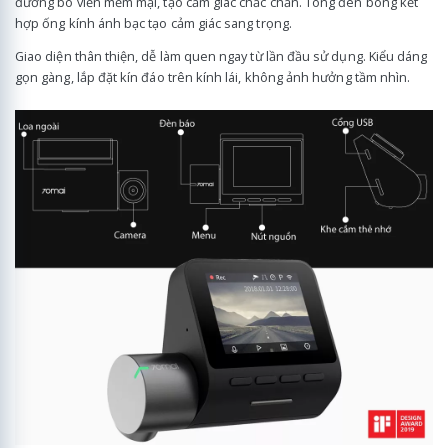
đường bo viền mềm mại, tạo cảm giác chắc chắn. Tông đen bóng kết
hợp ống kính ánh bạc tạo cảm giác sang trọng.
Giao diện thân thiện, dễ làm quen ngay từ lần đầu sử dụng. Kiểu dáng
gọn gàng, lắp đặt kín đáo trên kính lái, không ảnh hưởng tầm nhìn.