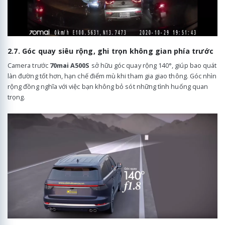
2.7. Góc quay siêu rộng, ghi trọn không gian phía trước
Camera trước
70mai A500S
sở hữu góc quay rộng 140°, giúp bao quát
làn đường tốt hơn, hạn chế điểm mù khi tham gia giao thông. Góc nhìn
rộng đồng nghĩa với việc bạn không bỏ sót những tình huống quan
trọng.