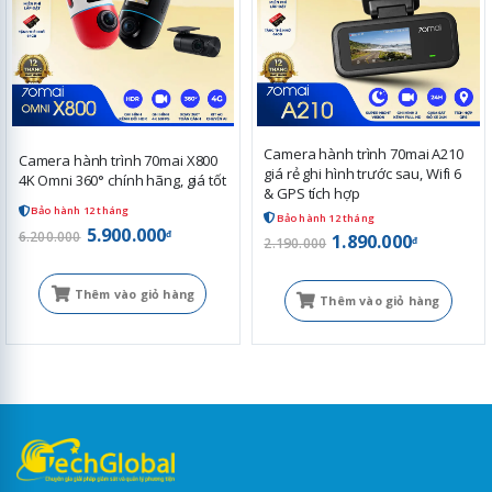
Camera hành trình 70mai A210
Camera hành trình 70mai X800
giá rẻ ghi hình trước sau, Wifi 6
4K Omni 360° chính hãng, giá tốt
& GPS tích hợp
Bảo hành 12 tháng
Bảo hành 12 tháng
5.900.000
đ
6.200.000
1.890.000
đ
2.190.000
Thêm vào giỏ hàng
Thêm vào giỏ hàng