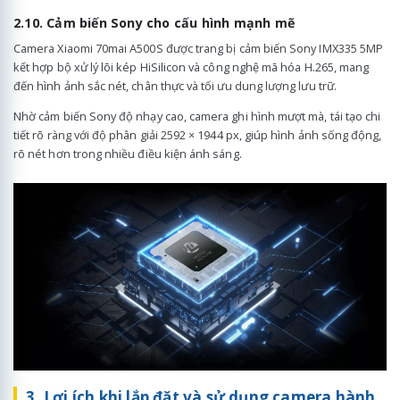
2.10. Cảm biến Sony cho cấu hình mạnh mẽ
Camera Xiaomi 70mai A500S được trang bị cảm biến Sony IMX335 5MP
kết hợp bộ xử lý lõi kép HiSilicon và công nghệ mã hóa H.265, mang
đến hình ảnh sắc nét, chân thực và tối ưu dung lượng lưu trữ.
Nhờ cảm biến Sony độ nhạy cao, camera ghi hình mượt mà, tái tạo chi
tiết rõ ràng với độ phân giải 2592 × 1944 px, giúp hình ảnh sống động,
rõ nét hơn trong nhiều điều kiện ánh sáng.
3. Lợi ích khi lắp đặt và sử dụng camera hành