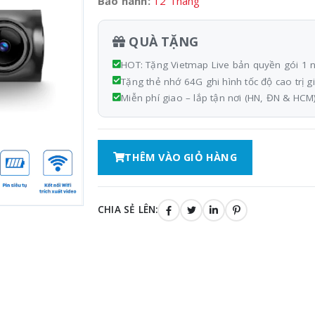
Bảo hành:
12 Tháng
QUÀ TẶNG
HOT: Tặng Vietmap Live bản quyền gói 1
Tặng thẻ nhớ 64G ghi hình tốc độ cao trị 
Miễn phí giao – lắp tận nơi (HN, ĐN & HCM)
THÊM VÀO GIỎ HÀNG
CHIA SẺ LÊN: