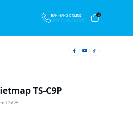
0
BÁN HÀNG ONLINE
0917.46.0808
ietmap TS-C9P
m: 17.625