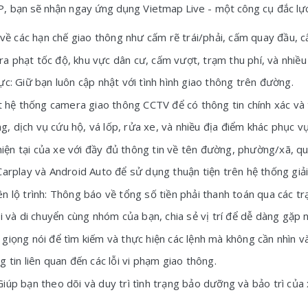
 bạn sẽ nhận ngay ứng dụng Vietmap Live - một công cụ đắc lực 
 các hạn chế giao thông như cấm rẽ trái/phải, cấm quay đầu, cấ
a phạt tốc độ, khu vực dân cư, cấm vượt, trạm thu phí, và nhiều
ực: Giữ bạn luôn cập nhật với tình hình giao thông trên đường.
hệ thống camera giao thông CCTV để có thông tin chính xác và t
, dịch vụ cứu hộ, vá lốp, rửa xe, và nhiều địa điểm khác phục v
 trí hiện tại của xe với đầy đủ thông tin về tên đường, phường/xã, 
Carplay và Android Auto để sử dụng thuận tiện trên hệ thống giải 
 lộ trình: Thông báo về tổng số tiền phải thanh toán qua các trạm
i và di chuyển cùng nhóm của bạn, chia sẻ vị trí để dễ dàng gặp 
giọng nói để tìm kiếm và thực hiện các lệnh mà không cần nhìn v
 tin liên quan đến các lỗi vi phạm giao thông.
iúp bạn theo dõi và duy trì tình trạng bảo dưỡng và bảo trì của 