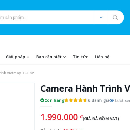
ản phẩm
Giải pháp
Bạn cần biết
Tin tức
Liên hệ
ình Vietmap TS-C9P
Camera Hành Trình V
6 đánh giá
Còn hàng
Lượt xe
1.990.000
đ
(GIÁ ĐÃ GỒM VAT)