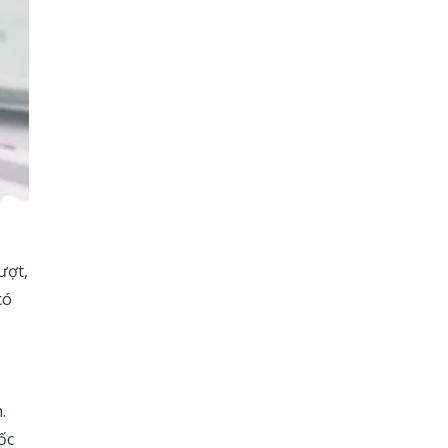
ượt,
có
.
ốc