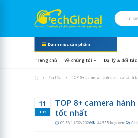
Tìm kiếm s
Danh mục sản phẩm
Trang chủ
Về chúng tôi
Đại lý & đối tác
Trang chủ
Tin tức
TOP 8+ camera hành trình có cảnh bá
TOP 8+ camera hành t
11
tốt nhất
TH2
09:53 11/02/2026
44.535 lượt xem
0 b