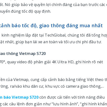
t. Nó giúp bảo vệ quyền lợi chính đáng của bạn trước các 
huyển đúng tốc độ quy định.
 cảnh báo tốc độ, giao thông đáng mua nhất
 kinh nghiệm lắp đặt tại TechGlobal, chúng tôi đã tổng hợ
 nhất, giúp bạn lái xe an toàn và tối ưu chi phí đầu tư.
giao thông Vietmap S720
°, quay video độ phân giải 4K Ultra HD, ghi hình rõ nét
yền của Vietmap, cung cấp cảnh báo bằng tiếng Việt theo t
ờng, ra/vào khu dân cư, khu vực có camera giao thông,...
ển báo Vietmap S720
còn được cải tiến với tính năng điều
g các câu lệnh đơn giản như “lưu hình ảnh”, “ghi hình khẩ