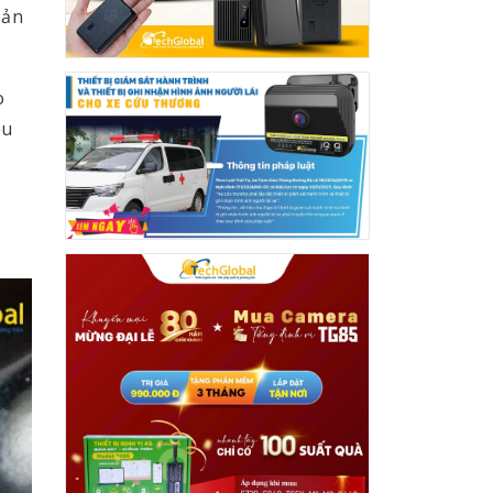
bản
o
ều