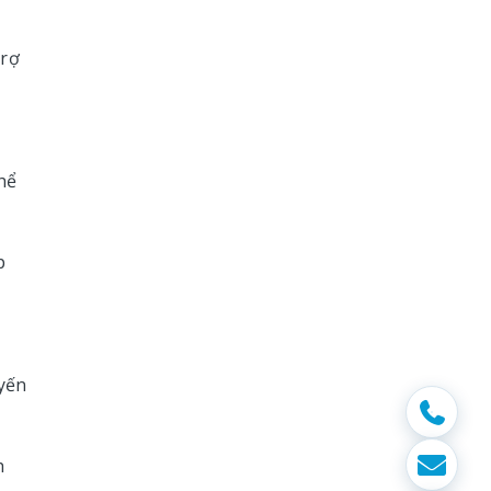
trợ
hể
p
uyến
h