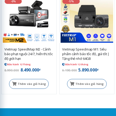
-6%
-5%
Vietmap SpeedMap M2 - Cảnh
Vietmap Speedmap M1: Siêu
báo phạt nguội 24/7, hiển thị tốc
phẩm cảnh báo tốc độ, giá tốt |
độ giới hạn
Tặng thẻ nhớ 64GB
Bảo hành 12 Tháng
Bảo hành 12 tháng
8.490.000
5.890.000
đ
đ
8.990.000
6.190.000
Thêm vào giỏ hàng
Thêm vào giỏ hàng