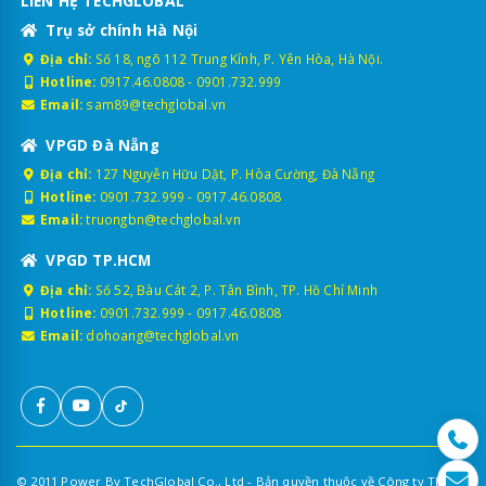
LIÊN HỆ TECHGLOBAL
Trụ sở chính Hà Nội
Địa chỉ:
Số 18, ngõ 112 Trung Kính, P. Yên Hòa, Hà Nội.
Hotline:
0917.46.0808
-
0901.732.999
Email:
sam89@techglobal.vn
VPGD Đà Nẵng
Địa chỉ:
127 Nguyễn Hữu Dật, P. Hòa Cường, Đà Nẵng
Hotline:
0901.732.999
-
0917.46.0808
Email:
truongbn@techglobal.vn
VPGD TP.HCM
Địa chỉ:
Số 52, Bàu Cát 2, P. Tân Bình, TP. Hồ Chí Minh
Hotline:
0901.732.999
-
0917.46.0808
Email:
dohoang@techglobal.vn
© 2011 Power By TechGlobal Co., Ltd - Bản quyền thuộc về Công ty TNHH