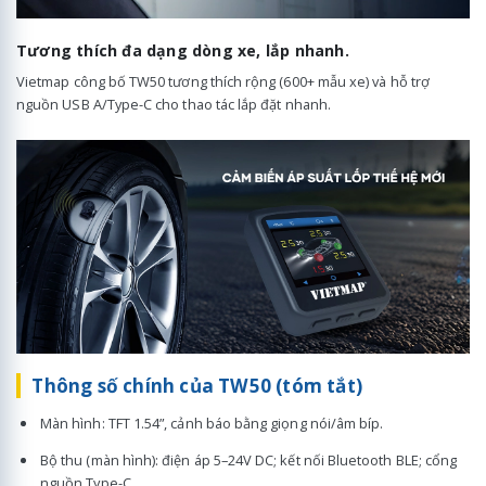
Tương thích đa dạng dòng xe, lắp nhanh.
Vietmap công bố TW50 tương thích rộng (600+ mẫu xe) và hỗ trợ
nguồn USB A/Type-C cho thao tác lắp đặt nhanh.
Thông số chính của TW50 (tóm tắt)
Màn hình: TFT 1.54”, cảnh báo bằng giọng nói/âm bíp.
Bộ thu (màn hình): điện áp 5–24V DC; kết nối Bluetooth BLE; cổng
nguồn Type-C.