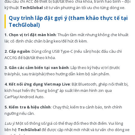
đấu cầu chì ACC để thiết bị bật/tắt theo chìa khóa, tránh hao bình – đội
kỹ thuật
TechGlobal
sẽ tư vấn phương án tối ưu cho từng dòng xe.
Quy trình lắp đặt gợi ý (tham khảo thực tế tại
TechGlobal)
1. Chọn vị trí đặt màn hình
: Thuận tầm mắt nhưng không che khuất
lái; cố định chắc chắn bằng keo/đế hút đi kèm.
2. Cấp nguồn
: Dùng cổng USB Type-C (nếu sẵn) hoặc đấu cầu chì
ACC/IG để bật/tắt theo khóa.
3. Gắn các cảm biến tại van bánh
: Lắp theo ký hiệu vị trí (trước
trái/phải, sau trái/phải) theo hướng dẫn kèm bộ sản phẩm.
4. Kết nối ứng dụng Vietmap Live
: Bật Bluetooth, ghép nối thiết bị,
kích hoạt hiển thị “bong bóng” áp suất lên màn hình zin qua
CarPlay/Android Auto.
5. Kiểm tra & hiệu chỉnh
: Chạy thử, kiểm tra cảnh báo, tinh chỉnh
ngưỡng nếu cần.
Lưu ý:
Một số thông số/giá có thể thay đổi theo thời điểm. Vui lòng
liên hệ
TechGlobal
để được cập nhật mới nhất và tư vấn cho dòng xe