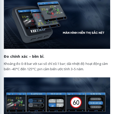
Đo chính xác – bền bỉ.
Khoảng đo 0–8 bar với sai số chỉ ±0.1 bar; dải nhiệt độ hoạt động cảm
biến -40°C đến 125°C; pin cảm biến ước tính 3–5 năm.