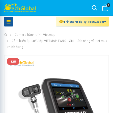
0
Trở thành đại lý TechGlobal
Trang chủ
Camera hành trình Vietmap
Cảm biến áp suất lốp VIETMAP TW50 - Giá - tính năng và nơi mua
chính hãng
-12%