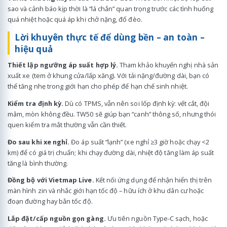
sao và cảnh báo kịp thời là “lá chắn” quan trọng trước các tình huống
quá nhiệt hoặc quá áp khi chở nặng, đổ đèo.
Lời khuyên thực tế để dùng bền – an toàn –
hiệu quả
Thiết lập ngưỡng áp suất hợp lý.
Tham khảo khuyến nghị nhà sản
xuất xe (tem ở khung cửa/lấp xăng). Với tải nặng/đường dài, bạn có
thể tăng nhẹ trong giới hạn cho phép để hạn chế sinh nhiệt.
Kiểm tra định kỳ.
Dù có TPMS, vẫn nên soi lốp định kỳ: vết cắt, đội
mâm, mòn không đều. TW50 sẽ giúp bạn “canh” thông số, nhưng thói
quen kiểm tra mắt thường vẫn cần thiết.
Đo sau khi xe nghỉ.
Đo áp suất “lạnh” (xe nghỉ ≥3 giờ hoặc chạy <2
km) để có giá trị chuẩn; khi chạy đường dài, nhiệt độ tăng làm áp suất
tăng là bình thường.
Đồng bộ với Vietmap Live.
Kết nối ứng dụng để nhận hiển thị trên
màn hình zin và nhắc giới hạn tốc độ – hữu ích ở khu dân cư hoặc
đoạn đường hay bắn tốc độ.
Lắp đặt/cấp nguồn gọn gàng.
Ưu tiên nguồn Type-C sạch, hoặc