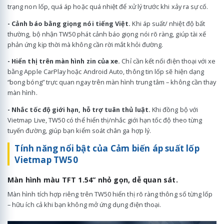
trạng non lốp, quá áp hoặc quá nhiệt để xử lý trước khi xảy ra sự cố.
- Cảnh báo bằng giọng nói tiếng Việt.
Khi áp suất/ nhiệt độ bất
thường, bộ nhận TW50 phát cảnh báo giọng nói rõ ràng, giúp tài xế
phản ứng kịp thời mà không cần rời mắt khỏi đường.
- Hiển thị trên màn hình zin của xe.
Chỉ cần kết nối điện thoại với xe
bằng Apple CarPlay hoặc Android Auto, thông tin lốp sẽ hiện dạng
“bong bóng” trực quan ngay trên màn hình trung tâm – không cần thay
màn hình.
- Nhắc tốc độ giới hạn, hỗ trợ tuân thủ luật.
Khi đồng bộ với
Vietmap Live, TW50 có thể hiển thị/nhắc giới hạn tốc độ theo từng
tuyến đường, giúp bạn kiểm soát chân ga hợp lý.
Tính năng nổi bật của Cảm biến áp suất lốp
Vietmap TW50
Màn hình màu TFT 1.54” nhỏ gọn, dễ quan sát.
Màn hình tích hợp riêng trên TW50 hiển thị rõ ràng thông số từng lốp
– hữu ích cả khi bạn không mở ứng dụng điện thoại.