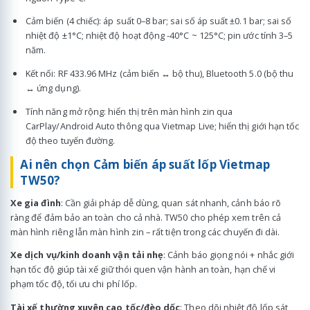
Cảm biến (4 chiếc): áp suất 0–8 bar; sai số áp suất ±0.1 bar; sai số
nhiệt độ ±1°C; nhiệt độ hoạt động -40°C ~ 125°C; pin ước tính 3–5
năm.
Kết nối: RF 433.96 MHz (cảm biến ↔ bộ thu), Bluetooth 5.0 (bộ thu
↔ ứng dụng).
Tính năng mở rộng: hiển thị trên màn hình zin qua
CarPlay/Android Auto thông qua Vietmap Live; hiển thị giới hạn tốc
độ theo tuyến đường.
Ai nên chọn Cảm biến áp suất lốp Vietmap
TW50?
Xe gia đình
: Cần giải pháp dễ dùng, quan sát nhanh, cảnh báo rõ
ràng để đảm bảo an toàn cho cả nhà. TW50 cho phép xem trên cả
màn hình riêng lẫn màn hình zin – rất tiện trong các chuyến đi dài.
Xe dịch vụ/kinh doanh vận tải nhẹ
: Cảnh báo giọng nói + nhắc giới
hạn tốc độ giúp tài xế giữ thói quen vận hành an toàn, hạn chế vi
phạm tốc độ, tối ưu chi phí lốp.
Tài xế thường xuyên cao tốc/đèo dốc
: Theo dõi nhiệt độ lốp sát