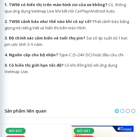
1. TW50 có hiển thị trên màn hình zin của xe không?
Có, thông
qua ứng dụng Vietmap Live khi kết nối CarPlay/Android Auto.
2. TW50 cảnh báo như thế nào khi có sự cố?
Phát cảnh báo bằng
giọng nói tiếng Việt và hiển thị trên màn hình.
3. Độ chính xác cảm biến và tuổi thọ pin?
Sai số áp suất ±0.1 bar;
pin ước tính 3–5 năm.
4. Nguồn cấp cho bộ nhận?
Type-C (5–24V DC) hoặc đấu cầu chì.
5. Có hiển thị giới hạn tốc độ?
Có khi đồng bộ với ứng dụng
Vietmap Live.
Sản phẩm liên quan
NỔI BẬT
NỔI BẬT