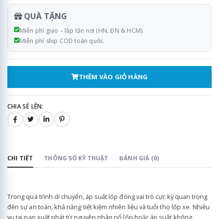
QUÀ TẶNG
Miễn phí giao – lắp tận nơi (HN, ĐN & HCM).
Miễn phí ship COD toàn quốc.
THÊM VÀO GIỎ HÀNG
CHIA SẺ LÊN:
CHI TIẾT
THÔNG SỐ KỸ THUẬT
ĐÁNH GIÁ (0)
Trong quá trình di chuyển, áp suất lốp đóng vai trò cực kỳ quan trọng
đến sự an toàn, khả năng tiết kiệm nhiên liệu và tuổi thọ lốp xe. Nhiều
vụ tai nạn xuất phát từ nguyên nhân nổ lốp hoặc áp suất không