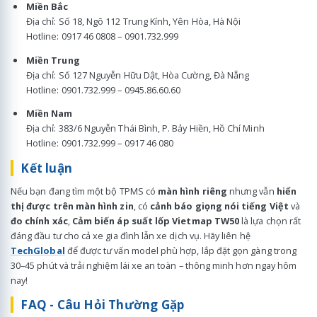
Miền Bắc
Địa chỉ: Số 18, Ngõ 112 Trung Kính, Yên Hòa, Hà Nội
Hotline: 0917 46 0808 – 0901.732.999
Miền Trung
Địa chỉ: Số 127 Nguyễn Hữu Dật, Hòa Cường, Đà Nẵng
Hotline: 0901.732.999 – 0945.86.60.60
Miền Nam
Địa chỉ: 383/6 Nguyễn Thái Bình, P. Bảy Hiền, Hồ Chí Minh
Hotline: 0901.732.999 – 0917 46 080
Kết luận
Nếu bạn đang tìm một bộ TPMS có
màn hình riêng
nhưng vẫn
hiển
thị được trên màn hình zin
, có
cảnh báo giọng nói tiếng Việt
và
đo chính xác
,
Cảm biến áp suất lốp Vietmap TW50
là lựa chọn rất
đáng đầu tư cho cả xe gia đình lẫn xe dịch vụ. Hãy liên hệ
TechGlobal
để được tư vấn model phù hợp, lắp đặt gọn gàng trong
30–45 phút và trải nghiệm lái xe an toàn – thông minh hơn ngay hôm
nay!
FAQ - Câu Hỏi Thường Gặp