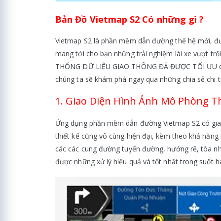
Bản Đồ Vietmap S2 Có những gì ?
Vietmap S2 là phần mềm dẫn đường thế hệ mới, được
mang tới cho bạn những trải nghiệm lái xe vượt
THỐNG DỮ LIỆU GIAO THÔNG ĐÃ ĐƯỢC TỐI ƯU dành r
chúng ta sẽ khám phá ngay qua những chia sẻ chi ti
1. Giao Diện Hình Ảnh Mô Phòng T
Ứng dụng phần mềm dẫn đường Vietmap S2 có giao d
thiết kế cũng vô cùng hiện đại, kèm theo khả năng
các các cung đường tuyến đường, hướng rẽ, tòa nhà,
được những xử lý hiệu quả và tốt nhất trong suốt h