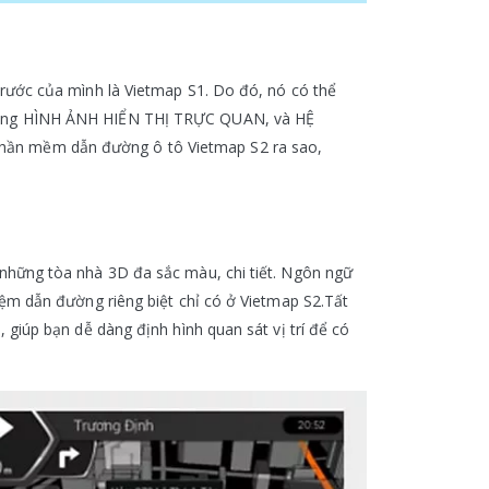
trước của mình là Vietmap S1. Do đó, nó có thể
C cùng HÌNH ẢNH HIỂN THỊ TRỰC QUAN, và HỆ
hần mềm dẫn đường ô tô Vietmap S2 ra sao,
những tòa nhà 3D đa sắc màu, chi tiết. Ngôn ngữ
iệm dẫn đường riêng biệt chỉ có ở Vietmap S2.Tất
giúp bạn dễ dàng định hình quan sát vị trí để có