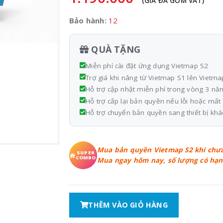
(GIÁ ĐÃ GỒM VAT)
Bảo hành:
12
QUÀ TẶNG
Miễn phí cài đặt ứng dụng Vietmap S2
Trợ giá khi nâng từ Vietmap S1 lên Vietma
Hỗ trợ cập nhật miễn phí trong vòng 3 n
Hỗ trợ cấp lại bản quyền nếu lỗi hoặc mất
Hỗ trợ chuyển bản quyền sang thiết bị khá
Mua bản quyền Vietmap S2 khi chưa
SUPER
COMBO
Mua ngay hôm nay, số lượng có hạn
THÊM VÀO GIỎ HÀNG