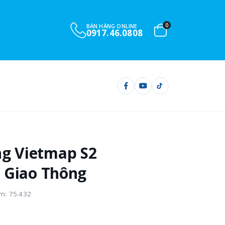
0
BÁN HÀNG ONLINE
0901.732.999
g Vietmap S2
 Giao Thông
m: 75.432