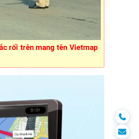
rắc rối trên mang tên Vietmap