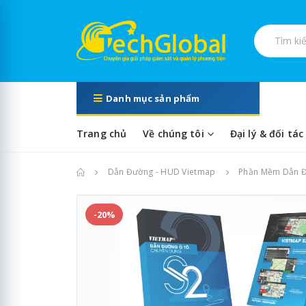
Tìm kiếm s
Danh mục sản phẩm
Trang chủ
Về chúng tôi
Đại lý & đối tác
Trang chủ
Dẫn Đường - HUD Vietmap
Phần Mềm Dẫn Đư
-20%