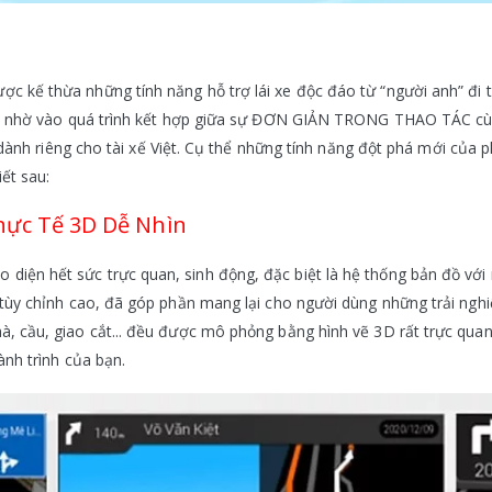
 kế thừa những tính năng hỗ trợ lái xe độc đáo từ “người anh” đi 
 trội nhờ vào quá trình kết hợp giữa sự ĐƠN GIẢN TRONG THAO TÁ
iêng cho tài xế Việt. Cụ thể những tính năng đột phá mới của p
ết sau:
hực Tế 3D Dễ Nhìn
iện hết sức trực quan, sinh động, đặc biệt là hệ thống bản đồ với 
 tùy chỉnh cao, đã góp phần mang lại cho người dùng những trải ngh
 cầu, giao cắt... đều được mô phỏng bằng hình vẽ 3D rất trực quan, 
ành trình của bạn.