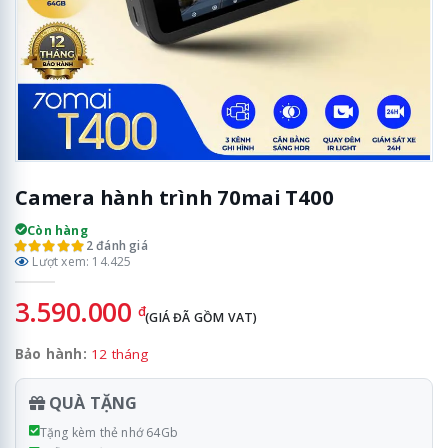
Camera hành trình 70mai T400
Còn hàng
2 đánh giá
Lượt xem: 14.425
3.590.000
đ
(GIÁ ĐÃ GỒM VAT)
Bảo hành:
12 tháng
QUÀ TẶNG
Tặng kèm thẻ nhớ 64Gb