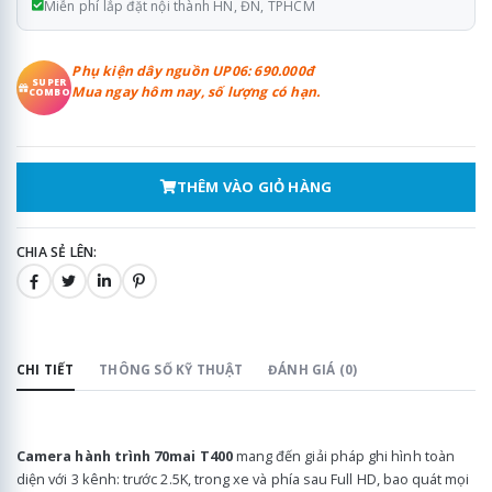
Miễn phí lắp đặt nội thành HN, ĐN, TPHCM
Phụ kiện dây nguồn UP06: 690.000đ
SUPER
Mua ngay hôm nay, số lượng có hạn.
COMBO
THÊM VÀO GIỎ HÀNG
CHIA SẺ LÊN:
CHI TIẾT
THÔNG SỐ KỸ THUẬT
ĐÁNH GIÁ (0)
Camera hành trình 70mai T400
mang đến giải pháp ghi hình toàn
diện với 3 kênh: trước 2.5K, trong xe và phía sau Full HD, bao quát mọi