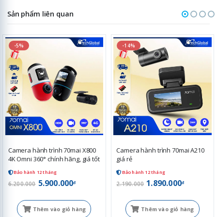
Sản phẩm liên quan
-5%
-14%
Camera hành trình 70mai X800
Camera hành trình 70mai A210
4K Omni 360° chính hãng, giá tốt
giá rẻ
Bảo hành 12 tháng
Bảo hành 12 tháng
5.900.000
1.890.000
đ
đ
6.200.000
2.190.000
Thêm vào giỏ hàng
Thêm vào giỏ hàng