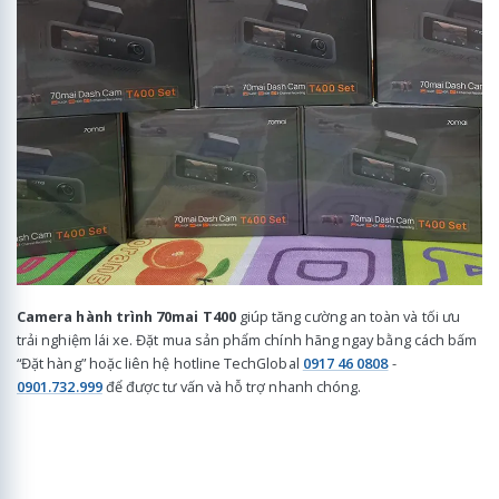
Camera hành trình 70mai T400
giúp tăng cường an toàn và tối ưu
trải nghiệm lái xe. Đặt mua sản phẩm chính hãng ngay bằng cách bấm
“Đặt hàng” hoặc liên hệ hotline TechGlobal
0917 46 0808
-
0901.732.999
để được tư vấn và hỗ trợ nhanh chóng.