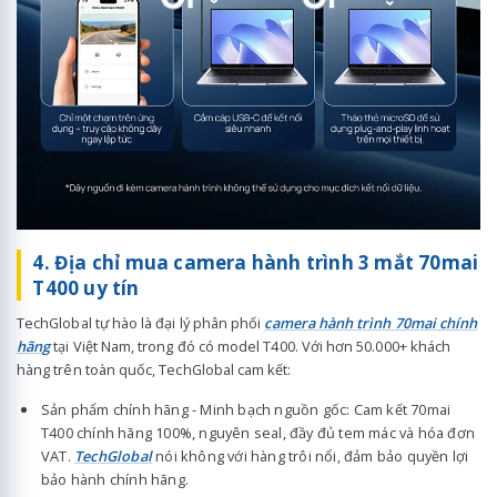
4. Địa chỉ mua camera hành trình 3 mắt 70mai
T400 uy tín
TechGlobal tự hào là đại lý phân phối
camera hành trình 70mai chính
hãng
tại Việt Nam, trong đó có model T400. Với hơn 50.000+ khách
hàng trên toàn quốc, TechGlobal cam kết:
Sản phẩm chính hãng - Minh bạch nguồn gốc: Cam kết 70mai
T400 chính hãng 100%, nguyên seal, đầy đủ tem mác và hóa đơn
VAT.
TechGlobal
nói không với hàng trôi nổi, đảm bảo quyền lợi
bảo hành chính hãng.