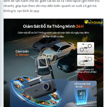
định để vận hành chế độ giám sát đỗ xe và Time-lapse (ghi hình trôi
nhanh), giúp bạn theo dõi mọi diễn biến quanh xe suốt 24 giờ mà
không lo cạn bình ắc quy.