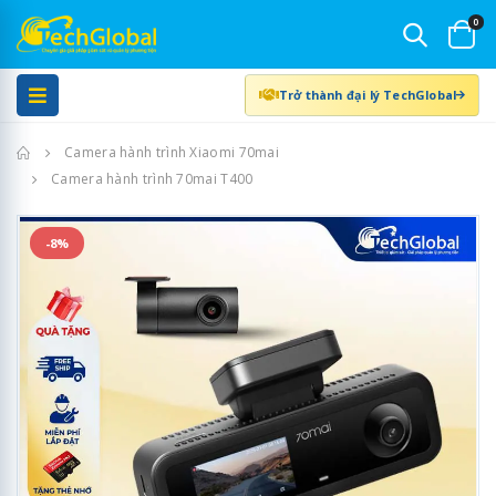
0
Trở thành đại lý TechGlobal
Trang chủ
Camera hành trình Xiaomi 70mai
Camera hành trình 70mai T400
-8%