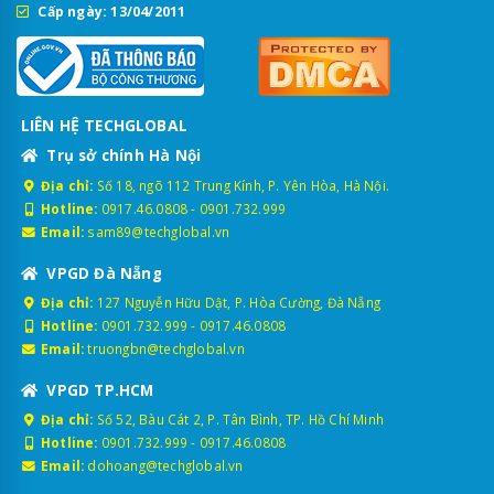
Cấp ngày: 13/04/2011
LIÊN HỆ TECHGLOBAL
Trụ sở chính Hà Nội
Địa chỉ:
Số 18, ngõ 112 Trung Kính, P. Yên Hòa, Hà Nội.
Hotline:
0917.46.0808
-
0901.732.999
Email:
sam89@techglobal.vn
VPGD Đà Nẵng
Địa chỉ:
127 Nguyễn Hữu Dật, P. Hòa Cường, Đà Nẵng
Hotline:
0901.732.999
-
0917.46.0808
Email:
truongbn@techglobal.vn
VPGD TP.HCM
Địa chỉ:
Số 52, Bàu Cát 2, P. Tân Bình, TP. Hồ Chí Minh
Hotline:
0901.732.999
-
0917.46.0808
Email:
dohoang@techglobal.vn