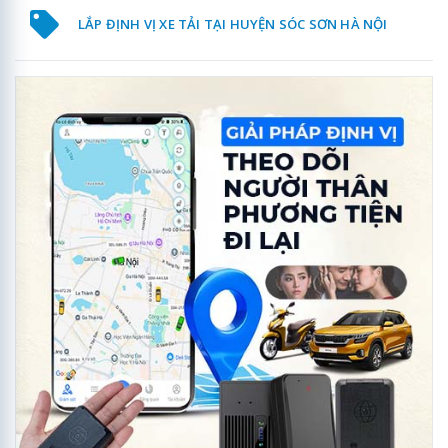
LẮP ĐỊNH VỊ XE TẢI TẠI HUYỆN SÓC SƠN HÀ NỘI