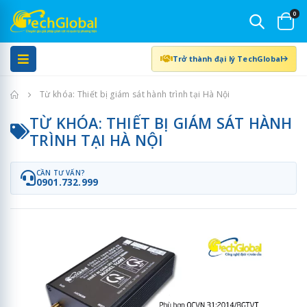
0
Trở thành đại lý TechGlobal
Trang chủ
Từ khóa: Thiết bị giám sát hành trình tại Hà Nội
TỪ KHÓA: THIẾT BỊ GIÁM SÁT HÀNH
TRÌNH TẠI HÀ NỘI
CẦN TƯ VẤN?
0901.732.999