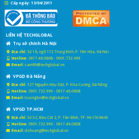
Cấp ngày: 13/04/2011
LIÊN HỆ TECHGLOBAL
Trụ sở chính Hà Nội
Địa chỉ:
Số 18, ngõ 112 Trung Kính, P. Yên Hòa, Hà Nội.
Hotline:
0917.46.0808
-
0901.732.999
Email:
sam89@techglobal.vn
VPGD Đà Nẵng
Địa chỉ:
127 Nguyễn Hữu Dật, P. Hòa Cường, Đà Nẵng
Hotline:
0901.732.999
-
0917.46.0808
Email:
truongbn@techglobal.vn
VPGD TP.HCM
Địa chỉ:
Số 52, Bàu Cát 2, P. Tân Bình, TP. Hồ Chí Minh
Hotline:
0901.732.999
-
0917.46.0808
Email:
dohoang@techglobal.vn