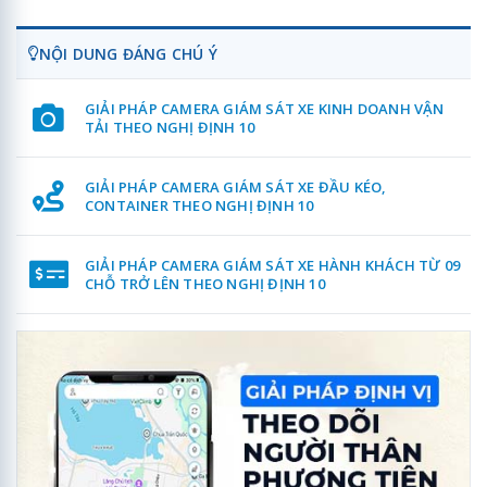
NỘI DUNG ĐÁNG CHÚ Ý
GIẢI PHÁP CAMERA GIÁM SÁT XE KINH DOANH VẬN
TẢI THEO NGHỊ ĐỊNH 10
GIẢI PHÁP CAMERA GIÁM SÁT XE ĐẦU KÉO,
CONTAINER THEO NGHỊ ĐỊNH 10
GIẢI PHÁP CAMERA GIÁM SÁT XE HÀNH KHÁCH TỪ 09
CHỖ TRỞ LÊN THEO NGHỊ ĐỊNH 10