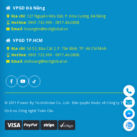
VPGD Đà Nẵng
Địa chỉ:
127 Nguyễn Hữu Dật, P. Hòa Cường, Đà Nẵng
Hotline:
0901.732.999
-
0917.46.0808
Email:
truongbn@techglobal.vn
VPGD TP.HCM
Địa chỉ:
Số 52, Bàu Cát 2, P. Tân Bình, TP. Hồ Chí Minh
Hotline:
0901.732.999
-
0917.46.0808
Email:
dohoang@techglobal.vn
© 2011 Power By TechGlobal Co., Ltd - Bản quyền thuộc về Công ty TNHH
Dịch vụ Công nghệ Toàn Cầu