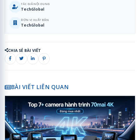
TÁC GIẢ NỘI DUNG
TechGlobal
ĐƠN VỊ XUẤT BẢN
TechGlobal
CHIA SẺ BÀI VIẾT
BÀI VIẾT LIÊN QUAN